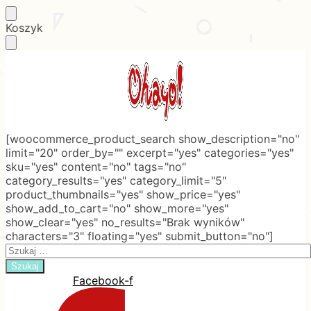
Skip
Skip
Koszyk
to
to
navigation
content
[woocommerce_product_search show_description="no"
limit="20" order_by="" excerpt="yes" categories="yes"
sku="yes" content="no" tags="no"
category_results="yes" category_limit="5"
product_thumbnails="yes" show_price="yes"
show_add_to_cart="no" show_more="yes"
show_clear="yes" no_results="Brak wyników"
characters="3" floating="yes" submit_button="no"]
Search
for:
Facebook-f