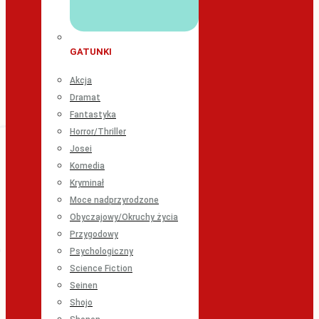
GATUNKI
Akcja
Dramat
Fantastyka
Horror/Thriller
Josei
Komedia
Kryminał
Moce nadprzyrodzone
Obyczajowy/Okruchy życia
Przygodowy
Psychologiczny
Science Fiction
Seinen
Shojo