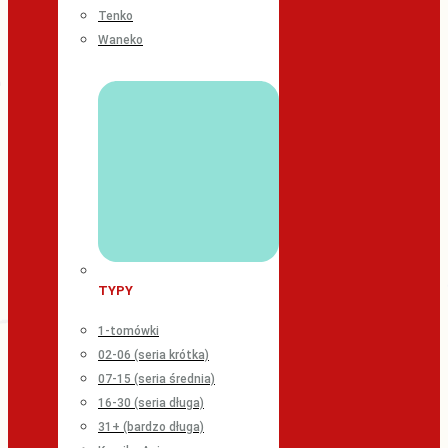
Tenko
Waneko
TYPY
1-tomówki
02-06 (seria krótka)
07-15 (seria średnia)
16-30 (seria długa)
31+ (bardzo długa)