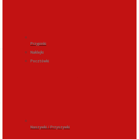
Przypinki
Naklejki
Pocztówki
Naszywki / Przyszywki