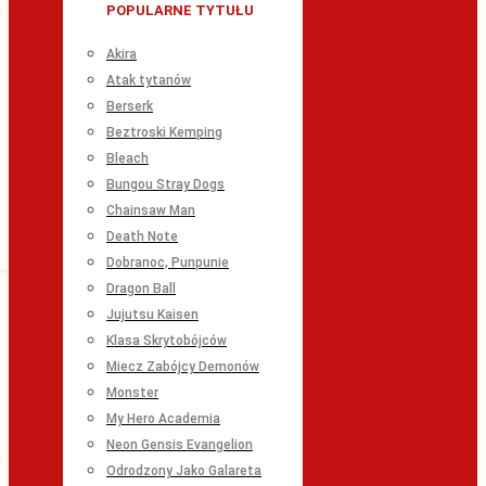
POPULARNE TYTUŁU
Akira
Atak tytanów
Berserk
Beztroski Kemping
Bleach
Bungou Stray Dogs
Chainsaw Man
Death Note
Dobranoc, Punpunie
Dragon Ball
Jujutsu Kaisen
Klasa Skrytobójców
Miecz Zabójcy Demonów
Monster
My Hero Academia
Neon Gensis Evangelion
Odrodzony Jako Galareta