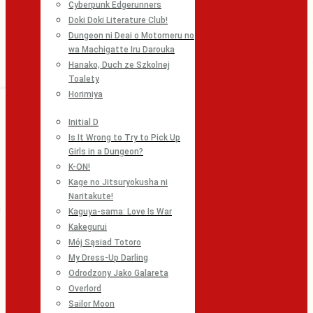
Cyberpunk Edgerunners
Doki Doki Literature Club!
Dungeon ni Deai o Motomeru no
wa Machigatte Iru Darouka
Hanako, Duch ze Szkolnej
Toalety
Horimiya
Initial D
Is It Wrong to Try to Pick Up
Girls in a Dungeon?
K-ON!
Kage no Jitsuryokusha ni
Naritakute!
Kaguya-sama: Love Is War
Kakegurui
Mój Sąsiad Totoro
My Dress-Up Darling
Odrodzony Jako Galareta
Overlord
Sailor Moon