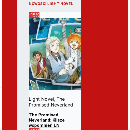
NOWOŚCI LIGHT NOVEL
-15%
Light Novel
,
The
Promised Neverland
The Promised
Neverland: Klisze
wspomnień LN