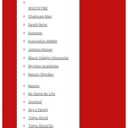
WSZYSTKIE
Chainsaw Man
Death Note
Durarara
Evangelion ANIMA
Jujutsu Kaisen
Miecz Zabójcy Demonów
My Hero Academia
Naruto Shinden
Naruto
No Game No Life
Overlord
Spy x Family
Tokyo Ghoul
Tokyo Ghoul:Re