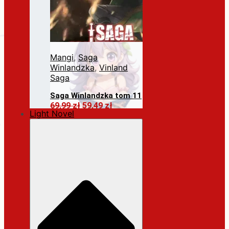
Mangi
,
Saga
Winlandzka
,
Vinland
Saga
Saga Winlandzka tom 11
Pierwotna
Aktualna
69,99
zł
59,49
zł
Light Novel
cena
cena
Dodaj do koszyka
wynosiła:
wynosi:
69,99 zł.
59,49 zł.