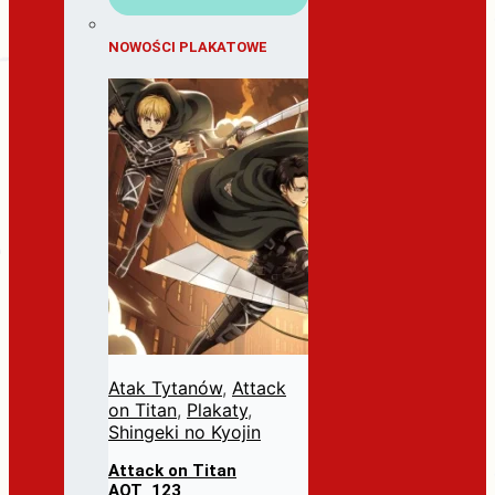
NOWOŚCI PLAKATOWE
Atak Tytanów
,
Attack
on Titan
,
Plakaty
,
Shingeki no Kyojin
Attack on Titan
AOT_123