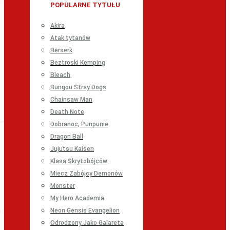
POPULARNE TYTUŁU
Akira
Atak tytanów
Berserk
Beztroski Kemping
Bleach
Bungou Stray Dogs
Chainsaw Man
Death Note
Dobranoc, Punpunie
Dragon Ball
Jujutsu Kaisen
Klasa Skrytobójców
Miecz Zabójcy Demonów
Monster
My Hero Academia
Neon Gensis Evangelion
Odrodzony Jako Galareta