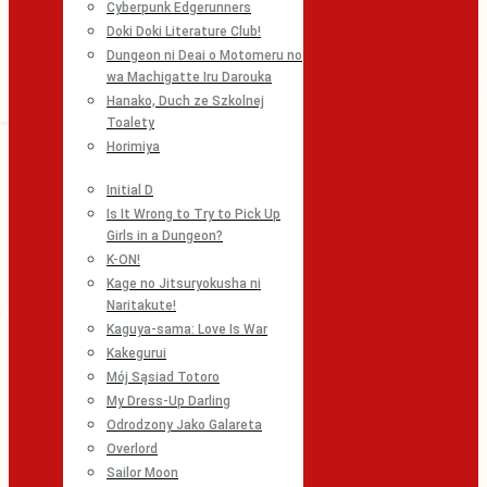
Cyberpunk Edgerunners
Doki Doki Literature Club!
Dungeon ni Deai o Motomeru no
wa Machigatte Iru Darouka
Hanako, Duch ze Szkolnej
Toalety
Horimiya
Initial D
Is It Wrong to Try to Pick Up
Girls in a Dungeon?
K-ON!
Kage no Jitsuryokusha ni
Naritakute!
Kaguya-sama: Love Is War
Kakegurui
Mój Sąsiad Totoro
My Dress-Up Darling
Odrodzony Jako Galareta
Overlord
Sailor Moon