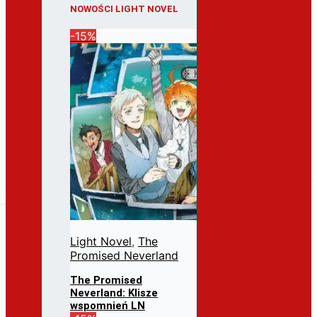
NOWOŚCI LIGHT NOVEL
-15%
Light Novel
,
The
Promised Neverland
The Promised
Neverland: Klisze
wspomnień LN