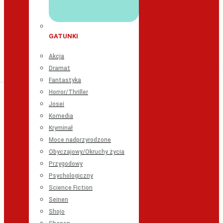
GATUNKI
Akcja
Dramat
Fantastyka
Horror/Thriller
Josei
Komedia
Kryminał
Moce nadprzyrodzone
Obyczajowy/Okruchy życia
Przygodowy
Psychologiczny
Science Fiction
Seinen
Shojo