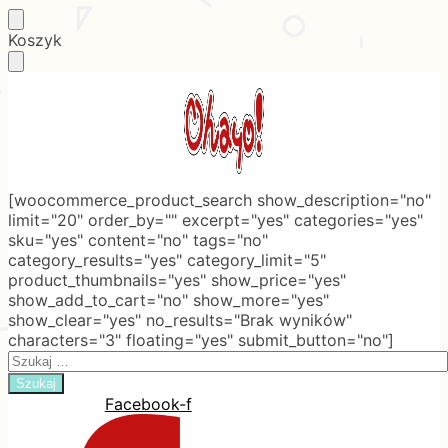
Skip
Skip
Koszyk
to
to
navigation
content
[woocommerce_product_search show_description="no"
limit="20" order_by="" excerpt="yes" categories="yes"
sku="yes" content="no" tags="no"
category_results="yes" category_limit="5"
product_thumbnails="yes" show_price="yes"
show_add_to_cart="no" show_more="yes"
show_clear="yes" no_results="Brak wyników"
characters="3" floating="yes" submit_button="no"]
Search
for:
Facebook-f