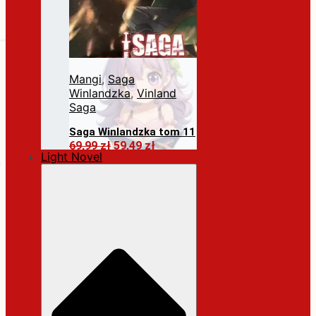
Mangi
,
Saga
Winlandzka
,
Vinland
Saga
Saga Winlandzka tom 11
Pierwotna
Aktualna
69,99
zł
59,49
zł
Light Novel
cena
cena
Dodaj do koszyka
wynosiła:
wynosi:
69,99 zł.
59,49 zł.