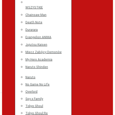
WSZYSTKIE
Chainsaw Man
Death Note
Durarara
Evangelion ANIMA
Jujutsu Kaisen
Miecz Zabójcy Demonów
My Hero Academia
Naruto Shinden
Naruto
No Game No Life
Overlord
Spy x Family
Tokyo Ghoul
Tokyo Ghoul:Re