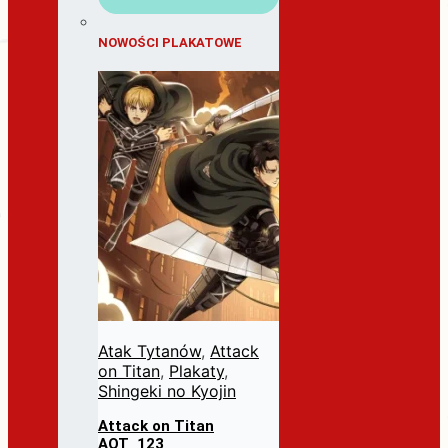
NOWOŚCI PLAKATOWE
Atak Tytanów
,
Attack
on Titan
,
Plakaty
,
Shingeki no Kyojin
Attack on Titan
AOT_123