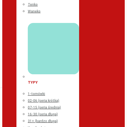
Tenko
Waneko
TYPY
1-tomówki
02-06 (seria krótka)
07-15 (seria średnia)
16-30 (seria długa)
31+ (bardzo długa)