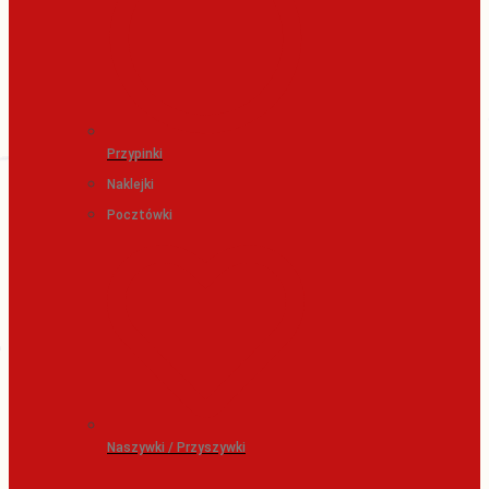
Przypinki
Naklejki
Pocztówki
Naszywki / Przyszywki