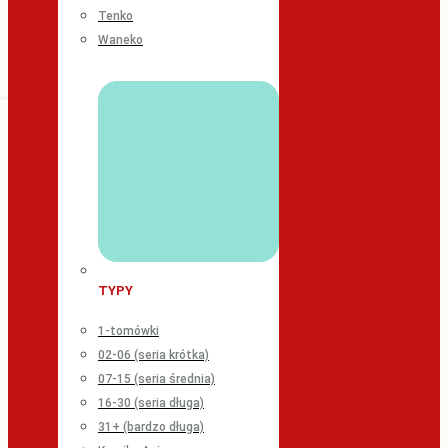
Tenko
Waneko
TYPY
1-tomówki
02-06 (seria krótka)
07-15 (seria średnia)
16-30 (seria długa)
31+ (bardzo długa)