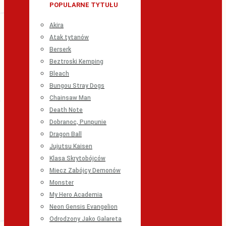
POPULARNE TYTUŁU
Akira
Atak tytanów
Berserk
Beztroski Kemping
Bleach
Bungou Stray Dogs
Chainsaw Man
Death Note
Dobranoc, Punpunie
Dragon Ball
Jujutsu Kaisen
Klasa Skrytobójców
Miecz Zabójcy Demonów
Monster
My Hero Academia
Neon Gensis Evangelion
Odrodzony Jako Galareta