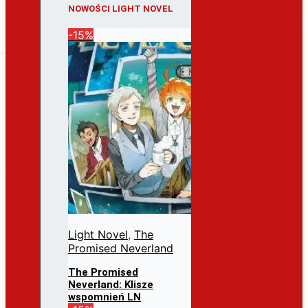
NOWOŚCI LIGHT NOVEL
-15%
Light Novel
,
The
Promised Neverland
The Promised
Neverland: Klisze
wspomnień LN