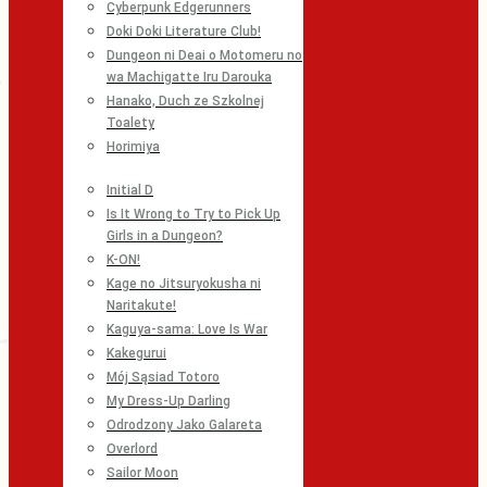
Cyberpunk Edgerunners
Doki Doki Literature Club!
Dungeon ni Deai o Motomeru no
wa Machigatte Iru Darouka
Hanako, Duch ze Szkolnej
Toalety
Horimiya
Initial D
Is It Wrong to Try to Pick Up
Girls in a Dungeon?
K-ON!
Kage no Jitsuryokusha ni
Naritakute!
Kaguya-sama: Love Is War
Kakegurui
Mój Sąsiad Totoro
My Dress-Up Darling
Odrodzony Jako Galareta
Overlord
Sailor Moon