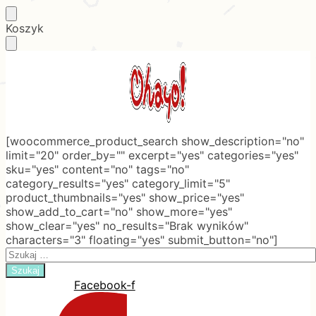
Skip
Skip
Koszyk
to
to
navigation
content
[woocommerce_product_search show_description="no"
limit="20" order_by="" excerpt="yes" categories="yes"
sku="yes" content="no" tags="no"
category_results="yes" category_limit="5"
product_thumbnails="yes" show_price="yes"
show_add_to_cart="no" show_more="yes"
show_clear="yes" no_results="Brak wyników"
characters="3" floating="yes" submit_button="no"]
Search
for:
Facebook-f