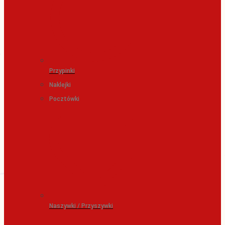
Przypinki
Naklejki
Pocztówki
Naszywki / Przyszywki