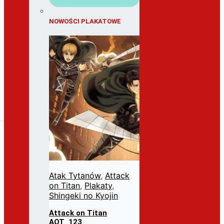
NOWOŚCI PLAKATOWE
Atak Tytanów
,
Attack
on Titan
,
Plakaty
,
Shingeki no Kyojin
Attack on Titan
AOT_123