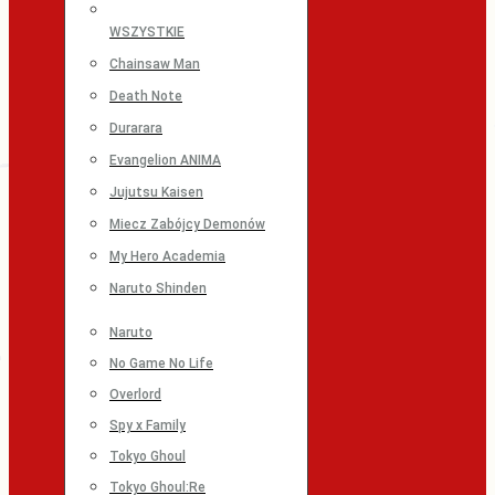
WSZYSTKIE
Chainsaw Man
Death Note
Durarara
Evangelion ANIMA
Jujutsu Kaisen
Miecz Zabójcy Demonów
My Hero Academia
Naruto Shinden
Naruto
No Game No Life
Overlord
Spy x Family
Tokyo Ghoul
Tokyo Ghoul:Re