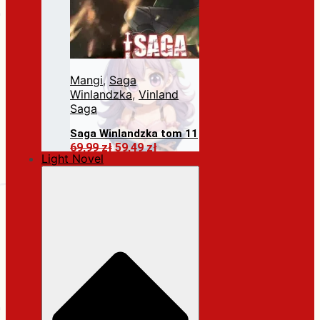
Mangi
,
Saga
Winlandzka
,
Vinland
Saga
Saga Winlandzka tom 11
Pierwotna
Aktualna
69,99
zł
59,49
zł
Light Novel
cena
cena
Dodaj do koszyka
wynosiła:
wynosi:
69,99 zł.
59,49 zł.