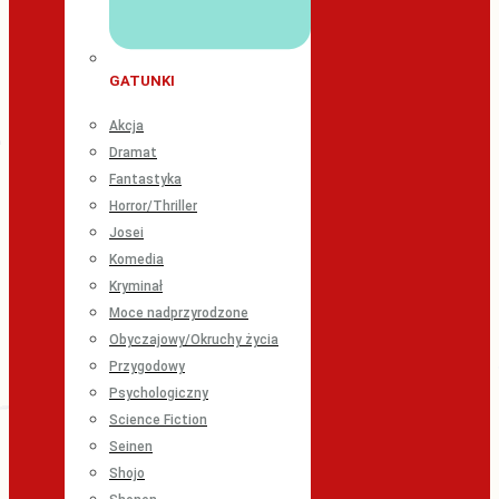
GATUNKI
Akcja
Dramat
Fantastyka
Horror/Thriller
Josei
Komedia
Kryminał
Moce nadprzyrodzone
Obyczajowy/Okruchy życia
Przygodowy
Psychologiczny
Science Fiction
Seinen
Shojo