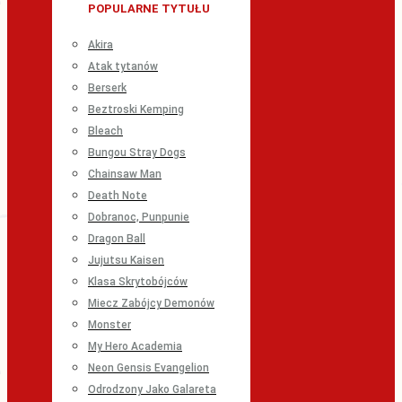
POPULARNE TYTUŁU
Akira
Atak tytanów
Berserk
Beztroski Kemping
Bleach
Bungou Stray Dogs
Chainsaw Man
Death Note
Dobranoc, Punpunie
Dragon Ball
Jujutsu Kaisen
Klasa Skrytobójców
Miecz Zabójcy Demonów
Monster
My Hero Academia
Neon Gensis Evangelion
Odrodzony Jako Galareta