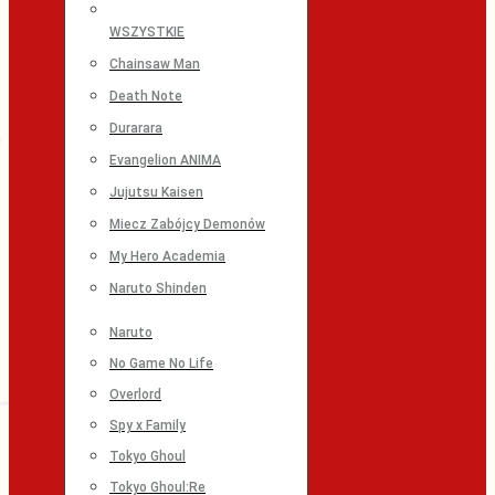
WSZYSTKIE
Chainsaw Man
Death Note
Durarara
Evangelion ANIMA
Jujutsu Kaisen
Miecz Zabójcy Demonów
My Hero Academia
Naruto Shinden
Naruto
No Game No Life
Overlord
Spy x Family
Tokyo Ghoul
Tokyo Ghoul:Re