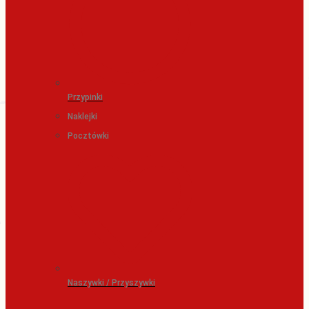
Przypinki
Naklejki
Pocztówki
Naszywki / Przyszywki