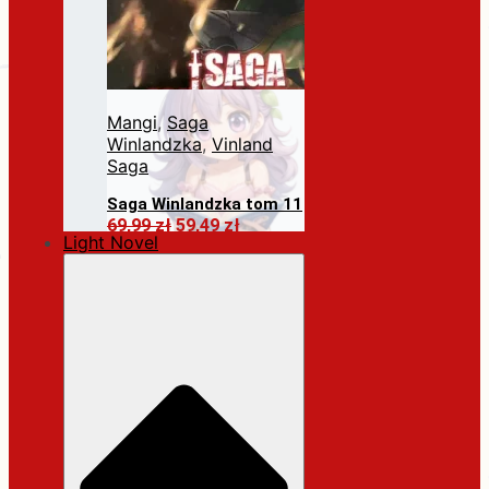
Mangi
,
Saga
Winlandzka
,
Vinland
Saga
Saga Winlandzka tom 11
Pierwotna
Aktualna
69,99
zł
59,49
zł
Light Novel
cena
cena
Dodaj do koszyka
wynosiła:
wynosi:
69,99 zł.
59,49 zł.