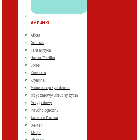
GATUNKI
Akcja
Dramat
Fantastyka
Horror/Thriller
Josei
Komedia
Kryminał
Moce nadprzyrodzone
Obyczajowy/Okruchy życia
Przygodowy
Psychologiczny
Science Fiction
Seinen
Shojo