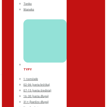
Tenko
Waneko
TYPY
1-tomówki
02-06 (seria krótka)
07-15 (seria średnia)
16-30 (seria długa)
31+ (bardzo długa)