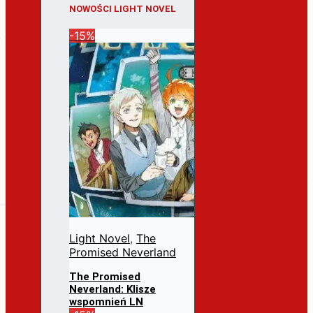
NOWOŚCI LIGHT NOVEL
-15%
Light Novel
,
The
Promised Neverland
The Promised
Neverland: Klisze
wspomnień LN