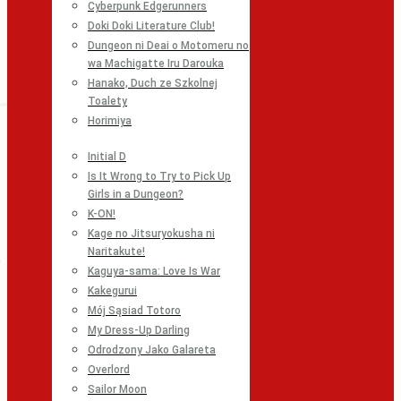
Cyberpunk Edgerunners
Doki Doki Literature Club!
Dungeon ni Deai o Motomeru no
wa Machigatte Iru Darouka
Hanako, Duch ze Szkolnej
Toalety
Horimiya
Initial D
Is It Wrong to Try to Pick Up
Girls in a Dungeon?
K-ON!
Kage no Jitsuryokusha ni
Naritakute!
Kaguya-sama: Love Is War
Kakegurui
Mój Sąsiad Totoro
My Dress-Up Darling
Odrodzony Jako Galareta
Overlord
Sailor Moon