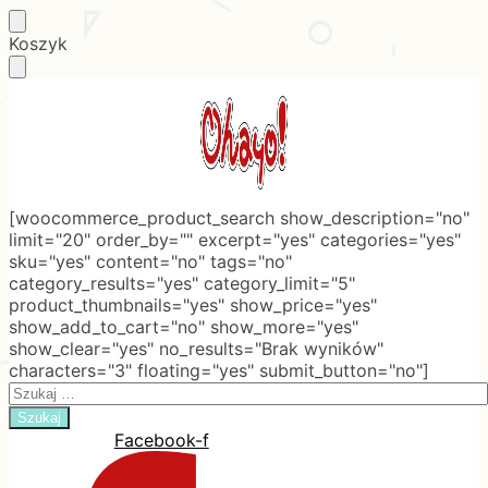
Skip
Skip
Koszyk
to
to
navigation
content
[woocommerce_product_search show_description="no"
limit="20" order_by="" excerpt="yes" categories="yes"
sku="yes" content="no" tags="no"
category_results="yes" category_limit="5"
product_thumbnails="yes" show_price="yes"
show_add_to_cart="no" show_more="yes"
show_clear="yes" no_results="Brak wyników"
characters="3" floating="yes" submit_button="no"]
Search
for:
Facebook-f