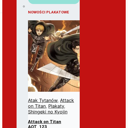
NOWOŚCI PLAKATOWE
Atak Tytanów
,
Attack
on Titan
,
Plakaty
,
Shingeki no Kyojin
Attack on Titan
AOT_123