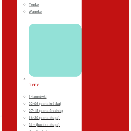
Tenko
Waneko
TYPY
1-tomówki
02-06 (seria krótka)
07-15 (seria średnia)
16-30 (seria długa)
31+ (bardzo długa)