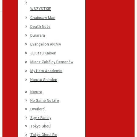
WSZYSTKIE
Chainsaw Man
Death Note
Durarara
Evangelion ANIMA
Jujutsu Kaisen
Miecz Zabójcy Demonów
My Hero Academia
Naruto Shinden
Naruto
No Game No Life
Overlord
Spy x Family
Tokyo Ghoul
Tokyo Ghoul:Re