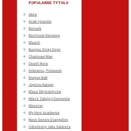
POPULARNE TYTUŁU
Akira
Atak tytanów
Berserk
Beztroski Kemping
Bleach
Bungou Stray Dogs
Chainsaw Man
Death Note
Dobranoc, Punpunie
Dragon Ball
Jujutsu Kaisen
Klasa Skrytobójców
Miecz Zabójcy Demonów
Monster
My Hero Academia
Neon Gensis Evangelion
Odrodzony Jako Galareta