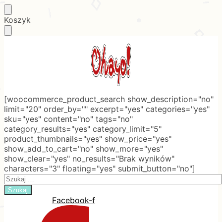
Skip
Skip
Koszyk
to
to
navigation
content
[woocommerce_product_search show_description="no"
limit="20" order_by="" excerpt="yes" categories="yes"
sku="yes" content="no" tags="no"
category_results="yes" category_limit="5"
product_thumbnails="yes" show_price="yes"
show_add_to_cart="no" show_more="yes"
show_clear="yes" no_results="Brak wyników"
characters="3" floating="yes" submit_button="no"]
Search
for:
Facebook-f