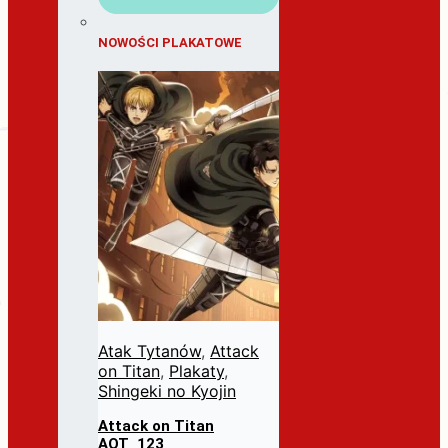
NOWOŚCI PLAKATOWE
Atak Tytanów
,
Attack
on Titan
,
Plakaty
,
Shingeki no Kyojin
Attack on Titan
AOT_123