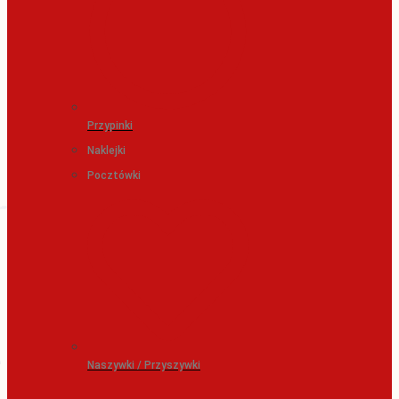
Przypinki
Naklejki
Pocztówki
Naszywki / Przyszywki