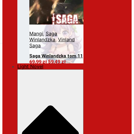
Mangi
,
Saga
Winlandzka
,
Vinland
Saga
Saga Winlandzka tom 11
Pierwotna
Aktualna
69,99
zł
59,49
zł
Light Novel
cena
cena
Dodaj do koszyka
wynosiła:
wynosi:
69,99 zł.
59,49 zł.