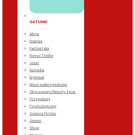
GATUNKI
Akcja
Dramat
Fantastyka
Horror/Thriller
Josei
Komedia
Kryminał
Moce nadprzyrodzone
Obyczajowy/Okruchy życia
Przygodowy
Psychologiczny
Science Fiction
Seinen
Shojo