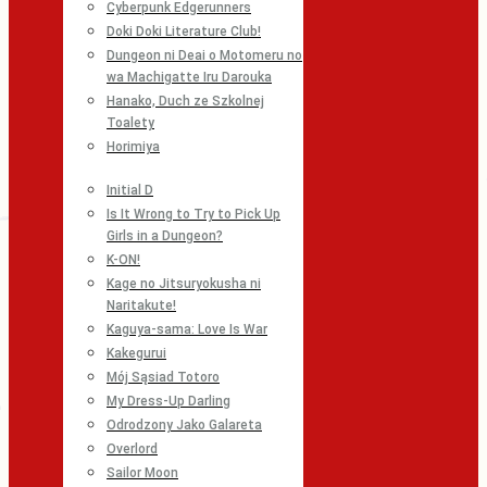
Cyberpunk Edgerunners
Doki Doki Literature Club!
Dungeon ni Deai o Motomeru no
wa Machigatte Iru Darouka
Hanako, Duch ze Szkolnej
Toalety
Horimiya
Initial D
Is It Wrong to Try to Pick Up
Girls in a Dungeon?
K-ON!
Kage no Jitsuryokusha ni
Naritakute!
Kaguya-sama: Love Is War
Kakegurui
Mój Sąsiad Totoro
My Dress-Up Darling
Odrodzony Jako Galareta
Overlord
Sailor Moon