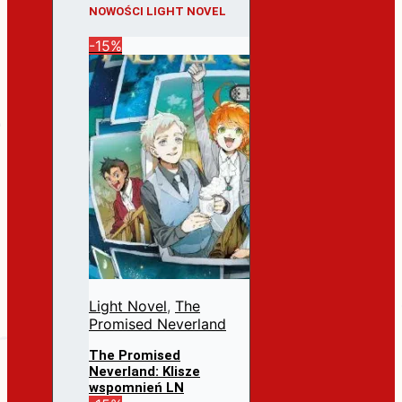
NOWOŚCI LIGHT NOVEL
-15%
Light Novel
,
The
Promised Neverland
The Promised
Neverland: Klisze
wspomnień LN