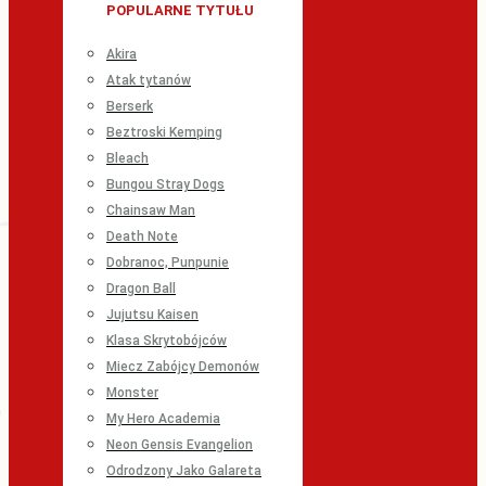
POPULARNE TYTUŁU
Akira
Atak tytanów
Berserk
Beztroski Kemping
Bleach
Bungou Stray Dogs
Chainsaw Man
Death Note
Dobranoc, Punpunie
Dragon Ball
Jujutsu Kaisen
Klasa Skrytobójców
Miecz Zabójcy Demonów
Monster
My Hero Academia
Neon Gensis Evangelion
Odrodzony Jako Galareta