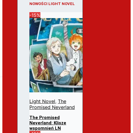
NOWOŚCI LIGHT NOVEL
-15%
Light Novel
,
The
Promised Neverland
The Promised
Neverland: Klisze
wspomnień LN