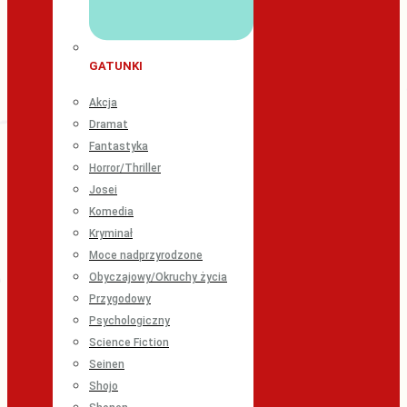
GATUNKI
Akcja
Dramat
Fantastyka
Horror/Thriller
Josei
Komedia
Kryminał
Moce nadprzyrodzone
Obyczajowy/Okruchy życia
Przygodowy
Psychologiczny
Science Fiction
Seinen
Shojo