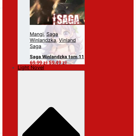
Mangi
,
Saga
Winlandzka
,
Vinland
Saga
Saga Winlandzka tom 11
Pierwotna
Aktualna
69,99
zł
59,49
zł
Light Novel
cena
cena
Dodaj do koszyka
wynosiła:
wynosi:
69,99 zł.
59,49 zł.