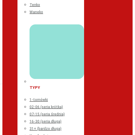
Tenko
Waneko
TYPY
1-tomówki
02-06 (seria krótka)
07-15 (seria średnia)
16-30 (seria długa)
31+ (bardzo długa)