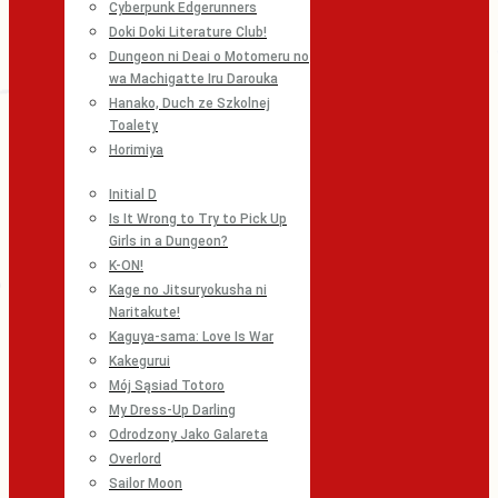
Cyberpunk Edgerunners
Doki Doki Literature Club!
Dungeon ni Deai o Motomeru no
wa Machigatte Iru Darouka
Hanako, Duch ze Szkolnej
Toalety
Horimiya
Initial D
Is It Wrong to Try to Pick Up
Girls in a Dungeon?
K-ON!
Kage no Jitsuryokusha ni
Naritakute!
Kaguya-sama: Love Is War
Kakegurui
Mój Sąsiad Totoro
My Dress-Up Darling
Odrodzony Jako Galareta
Overlord
Sailor Moon