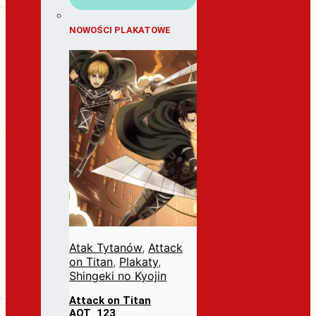
NOWOŚCI PLAKATOWE
Atak Tytanów
,
Attack
on Titan
,
Plakaty
,
Shingeki no Kyojin
Attack on Titan
AOT_123