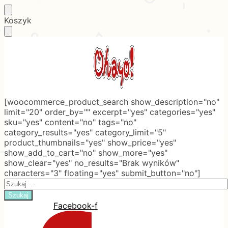
Skip
Skip
Koszyk
to
to
navigation
content
[woocommerce_product_search show_description="no"
limit="20" order_by="" excerpt="yes" categories="yes"
sku="yes" content="no" tags="no"
category_results="yes" category_limit="5"
product_thumbnails="yes" show_price="yes"
show_add_to_cart="no" show_more="yes"
show_clear="yes" no_results="Brak wyników"
characters="3" floating="yes" submit_button="no"]
Search
for:
Facebook-f