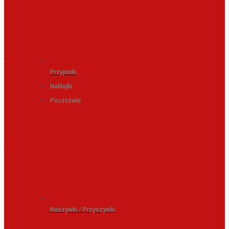
Przypinki
Naklejki
Pocztówki
Naszywki / Przyszywki