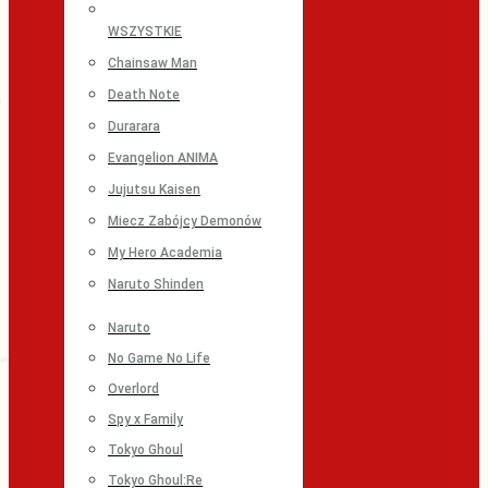
WSZYSTKIE
Chainsaw Man
Death Note
Durarara
Evangelion ANIMA
Jujutsu Kaisen
Miecz Zabójcy Demonów
My Hero Academia
Naruto Shinden
Naruto
No Game No Life
Overlord
Spy x Family
Tokyo Ghoul
Tokyo Ghoul:Re