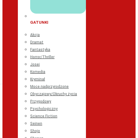
GATUNKI
Akcja
Dramat
Fantastyka
Horror/Thriller
Josei
Komedia
Kryminał
Moce nadprzyrodzone
Obyczajowy/Okruchy życia
Przygodowy
Psychologiczny
Science Fiction
Seinen
Shojo