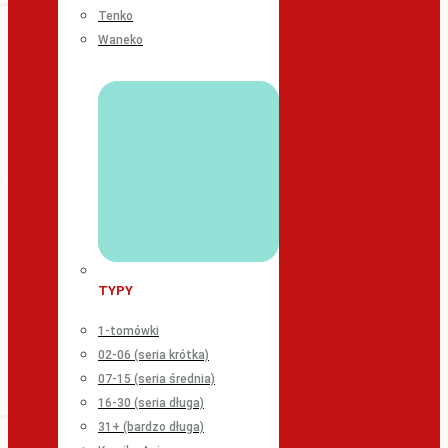
Tenko
Waneko
TYPY
1-tomówki
02-06 (seria krótka)
07-15 (seria średnia)
16-30 (seria długa)
31+ (bardzo długa)