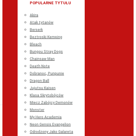
POPULARNE TYTUŁU
Akira
Atak tytanów
Berserk
Beztroski Kemping
Bleach
Bungou Stray Dogs
Chainsaw Man
Death Note
Dobranoc, Punpunie
Dragon Ball
Jujutsu Kaisen
Klasa Skrytobójców
Miecz Zabójcy Demonów
Monster
My Hero Academia
Neon Gensis Evangelion
Odrodzony Jako Galareta