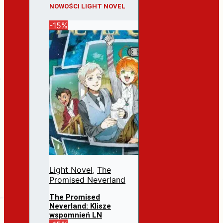
NOWOŚCI LIGHT NOVEL
-15%
Light Novel
,
The
Promised Neverland
The Promised
Neverland: Klisze
wspomnień LN