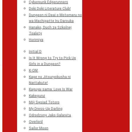
Cyberpunk Edgerunners
Doki Doki Literature Club!
Dungeon ni Deai o Motomeru no
wa Machigatte Iru Darouka
Hanako, Duch ze Szkolnej
Toalety
Horimiya
Initial D
Is It Wrong to Try to Pick Up
Girls in a Dungeon?
K-ON!
Kage no Jitsuryokusha ni
Naritakute!
Kaguya-sama: Love Is War
Kakegurui
Mój Sąsiad Totoro
My Dress-Up Darling
Odrodzony Jako Galareta
Overlord
Sailor Moon