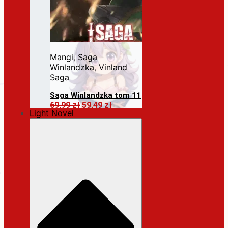
Mangi
,
Saga
Winlandzka
,
Vinland
Saga
Saga Winlandzka tom 11
Pierwotna
Aktualna
69,99
zł
59,49
zł
Light Novel
cena
cena
Dodaj do koszyka
wynosiła:
wynosi:
69,99 zł.
59,49 zł.