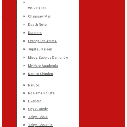
WSZYSTKIE
Chainsaw Man
Death Note
Durarara
Evangelion ANIMA
Jujutsu Kaisen
Miecz Zabójcy Demonów
My Hero Academia
Naruto Shinden
Naruto
No Game No Life
Overlord
Spy x Family
Tokyo Ghoul
Tokyo Ghoul:Re