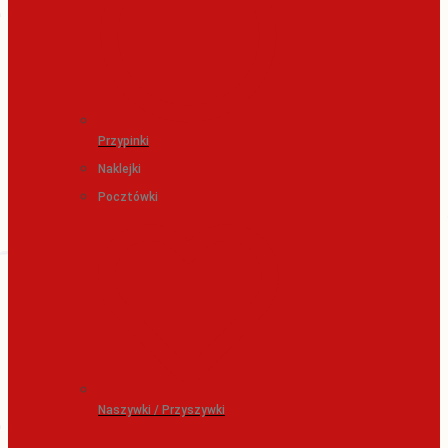
Przypinki
Naklejki
Pocztówki
Naszywki / Przyszywki