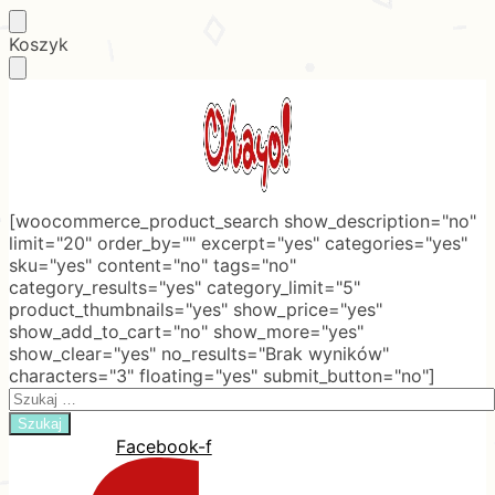
Skip
Skip
Koszyk
to
to
navigation
content
[woocommerce_product_search show_description="no"
limit="20" order_by="" excerpt="yes" categories="yes"
sku="yes" content="no" tags="no"
category_results="yes" category_limit="5"
product_thumbnails="yes" show_price="yes"
show_add_to_cart="no" show_more="yes"
show_clear="yes" no_results="Brak wyników"
characters="3" floating="yes" submit_button="no"]
Search
for:
Facebook-f