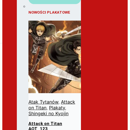
NOWOŚCI PLAKATOWE
Atak Tytanów
,
Attack
on Titan
,
Plakaty
,
Shingeki no Kyojin
Attack on Titan
AOT_123