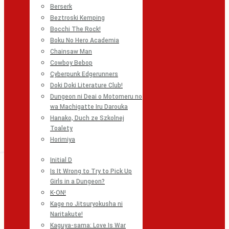
Berserk
Beztroski Kemping
Bocchi The Rock!
Boku No Hero Academia
Chainsaw Man
Cowboy Bebop
Cyberpunk Edgerunners
Doki Doki Literature Club!
Dungeon ni Deai o Motomeru no
wa Machigatte Iru Darouka
Hanako, Duch ze Szkolnej
Toalety
Horimiya
Initial D
Is It Wrong to Try to Pick Up
Girls in a Dungeon?
K-ON!
Kage no Jitsuryokusha ni
Naritakute!
Kaguya-sama: Love Is War