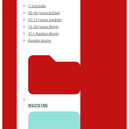
1-tomówki
02-06 (seria krótka)
07-15 (seria średnia)
16-30 (seria długa)
31+ (bardzo długa)
Komiks Anime
WSZYSTKIE