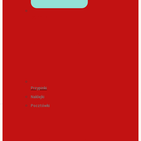
DODATKI
Przypinki
Naklejki
Pocztówki