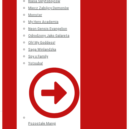
Klasa Skrytobójców
Miecz Zabójcy Demonów
Monster
My Hero Academia
Neon Gensis Evangelion
Odrodzony Jako Galareta
Oh! My Goddess!
Saga Winlandzka
Spy x Family
Yotsuba!
Pozostałe Mangi