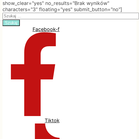
show_clear="yes" no_results="Brak wyników"
characters="3" floating="yes" submit_button="no"]
Search
for:
Facebook-f
Tiktok