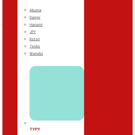
Akuma
Dango
Hanami
JPF
Kotori
Tenko
Waneko
TYPY