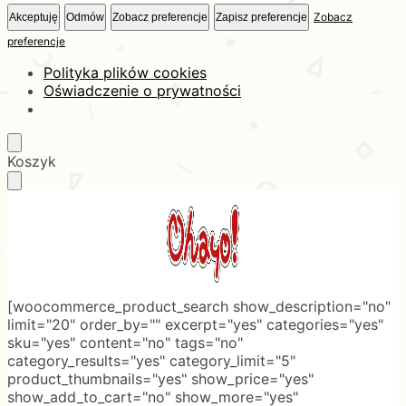
Zobacz
Akceptuję
Odmów
Zobacz preferencje
Zapisz preferencje
preferencje
Polityka plików cookies
Oświadczenie o prywatności
Skip
Skip
Koszyk
to
to
navigation
content
[woocommerce_product_search show_description="no"
limit="20" order_by="" excerpt="yes" categories="yes"
sku="yes" content="no" tags="no"
category_results="yes" category_limit="5"
product_thumbnails="yes" show_price="yes"
show_add_to_cart="no" show_more="yes"