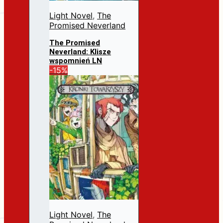
Light Novel
,
The
Promised Neverland
The Promised
Neverland: Klisze
wspomnień LN
Pierwotna
Aktualna
-15%
31,99
zł
27,19
zł
cena
cena
Dodaj do koszyka
wynosiła:
wynosi:
31,99 zł.
27,19 zł.
Light Novel
,
The