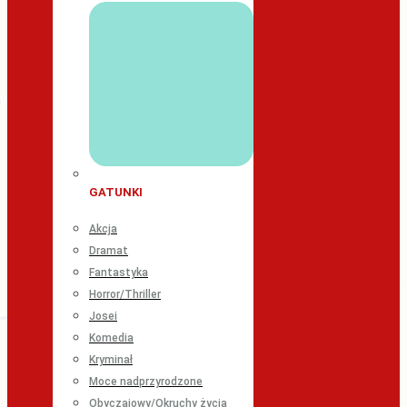
GATUNKI
Akcja
Dramat
Fantastyka
Horror/Thriller
Josei
Komedia
Kryminał
Moce nadprzyrodzone
Obyczajowy/Okruchy życia