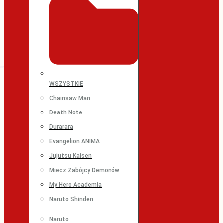
WSZYSTKIE
Chainsaw Man
Death Note
Durarara
Evangelion ANIMA
Jujutsu Kaisen
Miecz Zabójcy Demonów
My Hero Academia
Naruto Shinden
Naruto