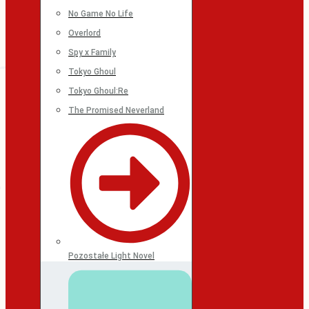
No Game No Life
Overlord
Spy x Family
Tokyo Ghoul
Tokyo Ghoul:Re
The Promised Neverland
Pozostałe Light Novel