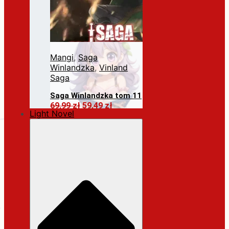
Mangi
,
Saga
Winlandzka
,
Vinland
Saga
Saga Winlandzka tom 11
Pierwotna
Aktualna
69,99
zł
59,49
zł
Light Novel
cena
cena
Dodaj do koszyka
wynosiła:
wynosi:
69,99 zł.
59,49 zł.