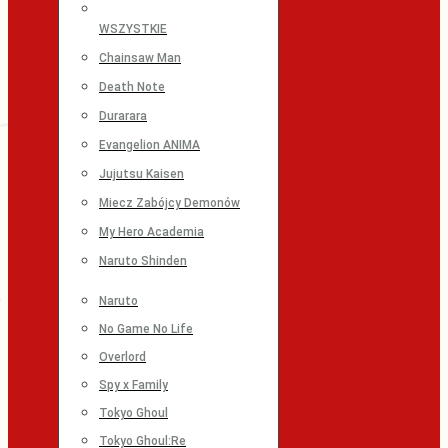
WSZYSTKIE
Chainsaw Man
Death Note
Durarara
Evangelion ANIMA
Jujutsu Kaisen
Miecz Zabójcy Demonów
My Hero Academia
Naruto Shinden
Naruto
No Game No Life
Overlord
Spy x Family
Tokyo Ghoul
Tokyo Ghoul:Re