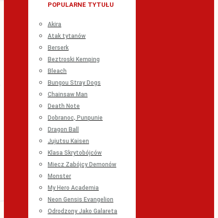
POPULARNE TYTUŁU
Akira
Atak tytanów
Berserk
Beztroski Kemping
Bleach
Bungou Stray Dogs
Chainsaw Man
Death Note
Dobranoc, Punpunie
Dragon Ball
Jujutsu Kaisen
Klasa Skrytobójców
Miecz Zabójcy Demonów
Monster
My Hero Academia
Neon Gensis Evangelion
Odrodzony Jako Galareta