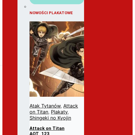
NOWOŚCI PLAKATOWE
Atak Tytanów
,
Attack
on Titan
,
Plakaty
,
Shingeki no Kyojin
Attack on Titan
AOT_123