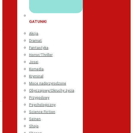
GATUNKI
Akcja
Dramat
Fantastyka
Horror/Thriller
Josei
Komedia
Kryminał
Moce nadprzyrodzone
Obyczajowy/Okruchy życia
Przygodowy
Psychologiczny
Science Fiction
Seinen
Shojo