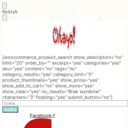
Skip
Skip
Koszyk
to
to
navigation
content
[woocommerce_product_search show_description="no"
limit="20" order_by="" excerpt="yes" categories="yes"
sku="yes" content="no" tags="no"
category_results="yes" category_limit="5"
product_thumbnails="yes" show_price="yes"
show_add_to_cart="no" show_more="yes"
show_clear="yes" no_results="Brak wyników"
characters="3" floating="yes" submit_button="no"]
Search
for:
Facebook-f