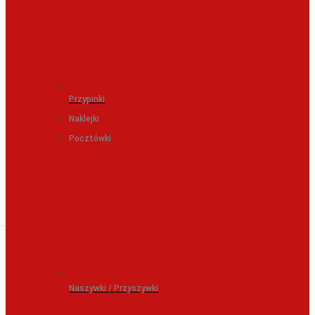
Przypinki
Naklejki
Pocztówki
Naszywki / Przyszywki