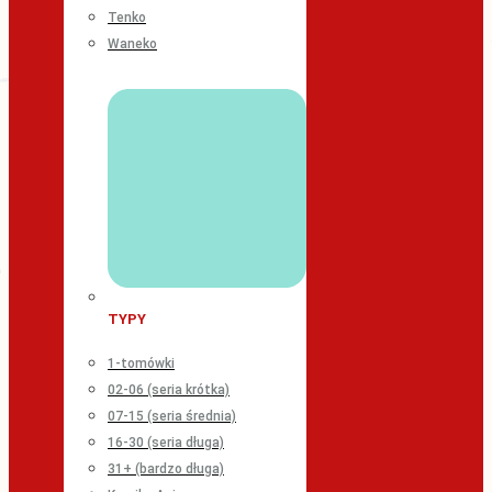
Tenko
Waneko
TYPY
1-tomówki
02-06 (seria krótka)
07-15 (seria średnia)
16-30 (seria długa)
31+ (bardzo długa)