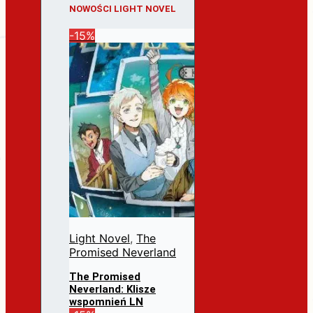
NOWOŚCI LIGHT NOVEL
-15%
Light Novel
,
The
Promised Neverland
The Promised
Neverland: Klisze
wspomnień LN