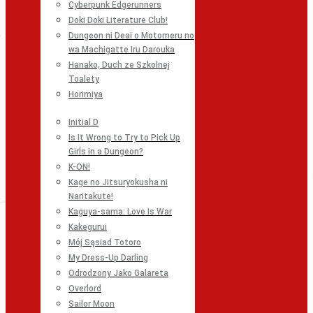
Cyberpunk Edgerunners
Doki Doki Literature Club!
Dungeon ni Deai o Motomeru no
wa Machigatte Iru Darouka
Hanako, Duch ze Szkolnej
Toalety
Horimiya
Initial D
Is It Wrong to Try to Pick Up
Girls in a Dungeon?
K-ON!
Kage no Jitsuryokusha ni
Naritakute!
Kaguya-sama: Love Is War
Kakegurui
Mój Sąsiad Totoro
My Dress-Up Darling
Odrodzony Jako Galareta
Overlord
Sailor Moon