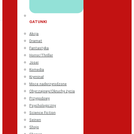
GATUNKI
Akcja
Dramat
Fantastyka
Horror/Thriller
Josei
Komedia
Kryminał
Moce nadprzyrodzone
Obyczajowy/Okruchy życia
Przygodowy
Psychologiczny
Science Fiction
Seinen
Shojo