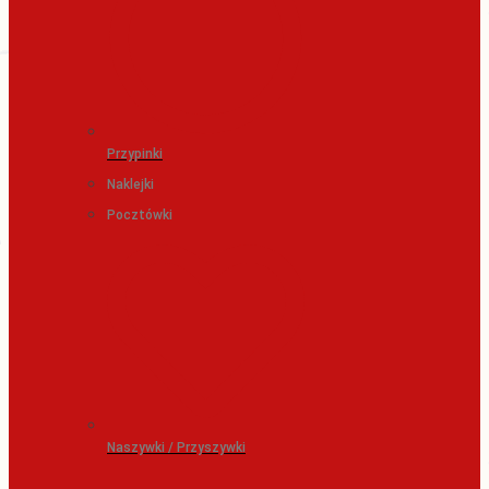
Przypinki
Naklejki
Pocztówki
Naszywki / Przyszywki