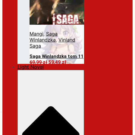
Mangi
,
Saga
Winlandzka
,
Vinland
Saga
Saga Winlandzka tom 11
Pierwotna
Aktualna
69,99
zł
59,49
zł
Light Novel
cena
cena
Dodaj do koszyka
wynosiła:
wynosi:
69,99 zł.
59,49 zł.