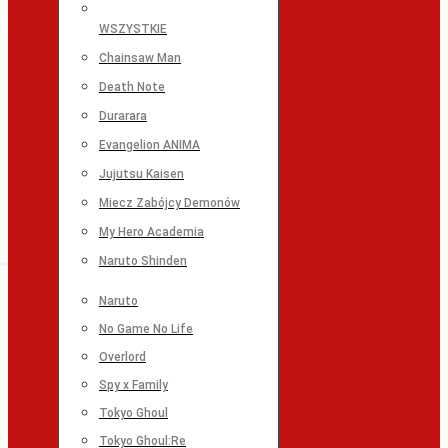
WSZYSTKIE
Chainsaw Man
Death Note
Durarara
Evangelion ANIMA
Jujutsu Kaisen
Miecz Zabójcy Demonów
My Hero Academia
Naruto Shinden
Naruto
No Game No Life
Overlord
Spy x Family
Tokyo Ghoul
Tokyo Ghoul:Re