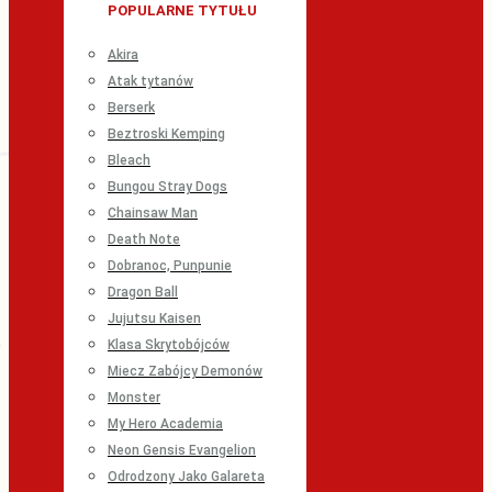
POPULARNE TYTUŁU
Akira
Atak tytanów
Berserk
Beztroski Kemping
Bleach
Bungou Stray Dogs
Chainsaw Man
Death Note
Dobranoc, Punpunie
Dragon Ball
Jujutsu Kaisen
Klasa Skrytobójców
Miecz Zabójcy Demonów
Monster
My Hero Academia
Neon Gensis Evangelion
Odrodzony Jako Galareta