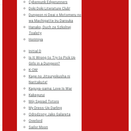
Cyberpunk Edgerunners
Doki Doki Literature Club!
Dungeon ni Deai o Motomeru no
wa Machigatte Iru Darouka
Hanako, Duch ze Szkolnej
Toalety
Horimiya
Initial D
Is It Wrong to Try to Pick Up
Girls in a Dungeon?
K-ON!
Kage no Jitsuryokusha ni
Naritakute!
Kaguya-sama: Love Is War
Kakegurui
Mój Sąsiad Totoro
My Dress-Up Darling
Odrodzony Jako Galareta
Overlord
Sailor Moon