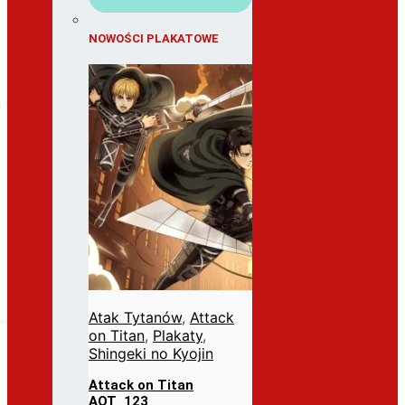
NOWOŚCI PLAKATOWE
Atak Tytanów
,
Attack
on Titan
,
Plakaty
,
Shingeki no Kyojin
Attack on Titan
AOT_123