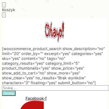
Skip
Skip
Koszyk
to
to
navigation
content
[woocommerce_product_search show_description="no"
limit="20" order_by="" excerpt="yes" categories="yes"
sku="yes" content="no" tags="no"
category_results="yes" category_limit="5"
product_thumbnails="yes" show_price="yes"
show_add_to_cart="no" show_more="yes"
show_clear="yes" no_results="Brak wyników"
characters="3" floating="yes" submit_button="no"]
Search
for:
Facebook-f