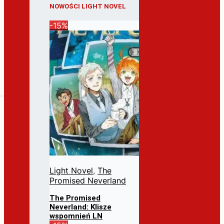
NOWOŚCI LIGHT NOVEL
-15%
Light Novel
,
The
Promised Neverland
The Promised
Neverland: Klisze
wspomnień LN