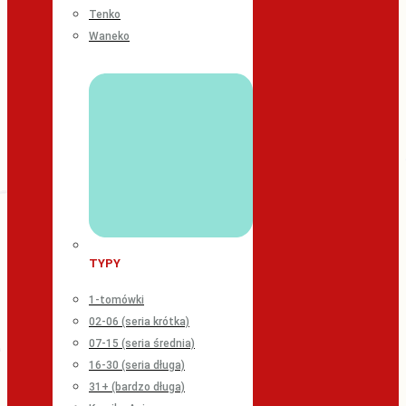
Tenko
Waneko
TYPY
1-tomówki
02-06 (seria krótka)
07-15 (seria średnia)
16-30 (seria długa)
31+ (bardzo długa)