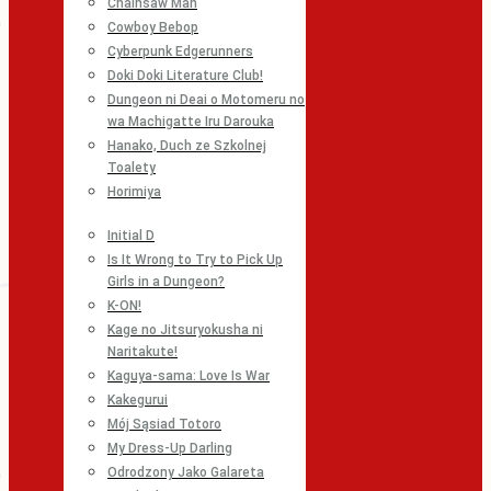
Chainsaw Man
Cowboy Bebop
Cyberpunk Edgerunners
Doki Doki Literature Club!
Dungeon ni Deai o Motomeru no
wa Machigatte Iru Darouka
Hanako, Duch ze Szkolnej
Toalety
Horimiya
Initial D
Is It Wrong to Try to Pick Up
Girls in a Dungeon?
K-ON!
Kage no Jitsuryokusha ni
Naritakute!
Kaguya-sama: Love Is War
Kakegurui
Mój Sąsiad Totoro
My Dress-Up Darling
Odrodzony Jako Galareta