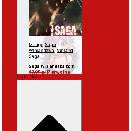
Mangi
,
Saga
Winlandzka
,
Vinland
Saga
Saga Winlandzka tom 11
69,99
zł
Pierwotna
Light Novel
cena wynosiła:
69,99 zł.
59,49
zł
Aktualna
cena wynosi: 59,49 zł.
Dodaj do koszyka