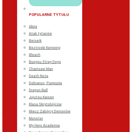
POPULARNE TYTUŁU
Akira
Atak tytanów
Berserk
Beztroski Kemping
Bleach
Bungou Stray Dogs
Chainsaw Man
Death Note
Dobranoc, Punpunie
Dragon Ball
Jujutsu Kaisen
Klasa Skrytobójców
Miecz Zabójcy Demonów
Monster
My Hero Academia