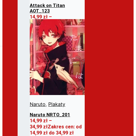
Attack on Titan
AOT_123
14,99
zł
–
26,99
zł
Zakres cen: od
14,99 zł do 26,99 zł
Ten
Wybierz opcje
produkt ma wiele
wariantów. Opcje
można wybrać na
stronie produktu
Naruto
,
Plakaty
Naruto NRTO_201
14,99
zł
–
34,99
zł
Zakres cen: od
14,99 zł do 34,99 zł