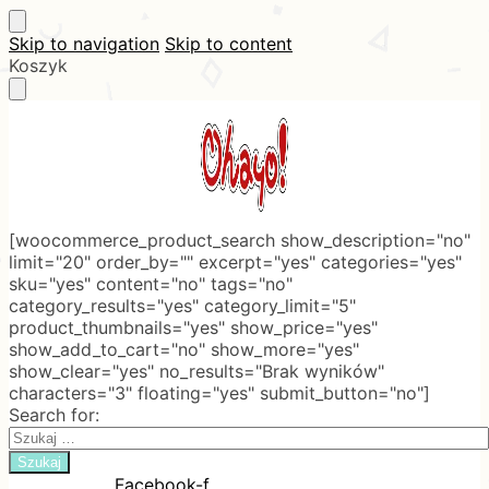
Skip to navigation
Skip to content
Koszyk
[woocommerce_product_search show_description="no"
limit="20" order_by="" excerpt="yes" categories="yes"
sku="yes" content="no" tags="no"
category_results="yes" category_limit="5"
product_thumbnails="yes" show_price="yes"
show_add_to_cart="no" show_more="yes"
show_clear="yes" no_results="Brak wyników"
characters="3" floating="yes" submit_button="no"]
Search for:
Facebook-f