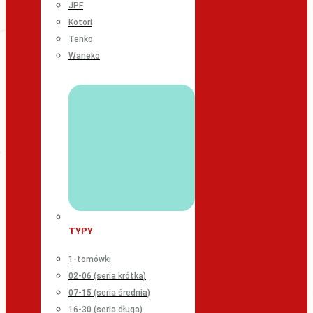
JPF
Kotori
Tenko
Waneko
TYPY
1-tomówki
02-06 (seria krótka)
07-15 (seria średnia)
16-30 (seria długa)