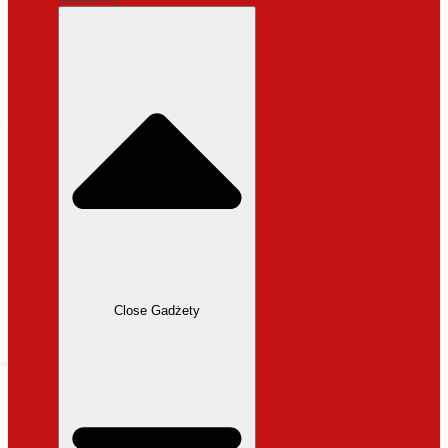
cena wynosiła:
31,99 zł.
27,19
zł
Aktualna
cena wynosi: 27,19 zł.
Dodaj do koszyka
Close Gadżety