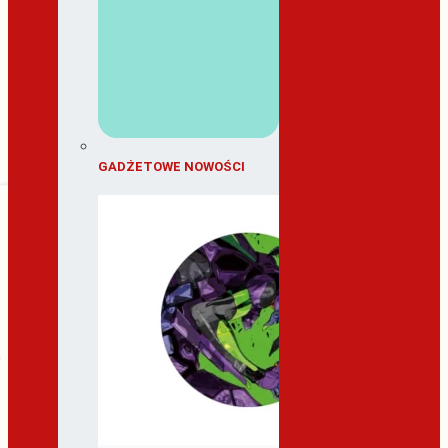
GADŻETOWE NOWOŚCI