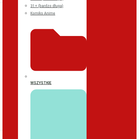
31+ (bardzo długa)
Komiks Anime
WSZYSTKIE