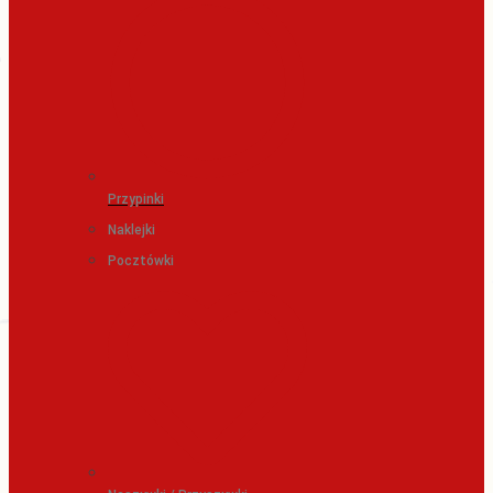
Przypinki
Naklejki
Pocztówki