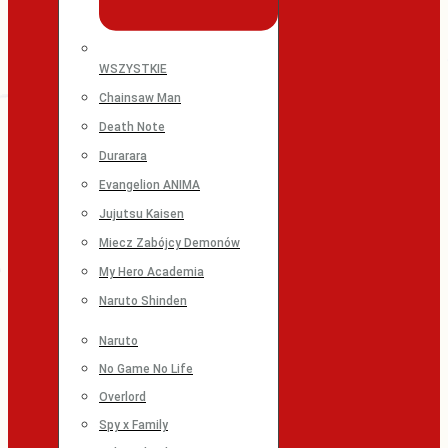
WSZYSTKIE
Chainsaw Man
Death Note
Durarara
Evangelion ANIMA
Jujutsu Kaisen
Miecz Zabójcy Demonów
My Hero Academia
Naruto Shinden
Naruto
No Game No Life
Overlord
Spy x Family