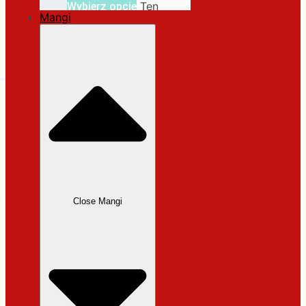
Ten
Wybierz opcje
Mangi
produkt ma wiele
wariantów. Opcje
można wybrać na
stronie produktu
Close Mangi