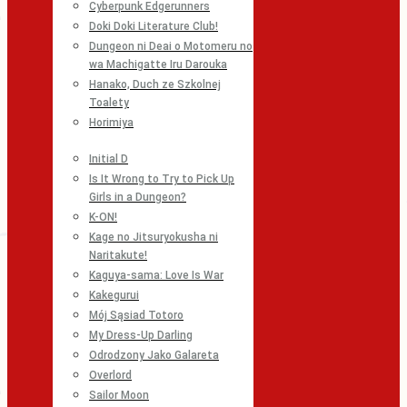
Cyberpunk Edgerunners
Doki Doki Literature Club!
Dungeon ni Deai o Motomeru no
wa Machigatte Iru Darouka
Hanako, Duch ze Szkolnej
Toalety
Horimiya
Initial D
Is It Wrong to Try to Pick Up
Girls in a Dungeon?
K-ON!
Kage no Jitsuryokusha ni
Naritakute!
Kaguya-sama: Love Is War
Kakegurui
Mój Sąsiad Totoro
My Dress-Up Darling
Odrodzony Jako Galareta
Overlord
Sailor Moon