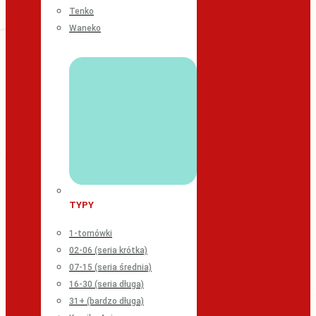
Tenko
Waneko
TYPY
1-tomówki
02-06 (seria krótka)
07-15 (seria średnia)
16-30 (seria długa)
31+ (bardzo długa)