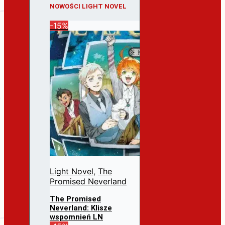
NOWOŚCI LIGHT NOVEL
-15%
Light Novel
,
The
Promised Neverland
The Promised
Neverland: Klisze
wspomnień LN