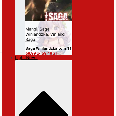
Mangi
,
Saga
Winlandzka
,
Vinland
Saga
Saga Winlandzka tom 11
Pierwotna
Aktualna
69,99
zł
59,49
zł
Light Novel
cena
cena
Dodaj do koszyka
wynosiła:
wynosi:
69,99 zł.
59,49 zł.