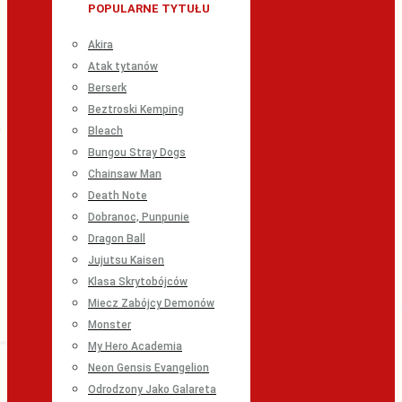
POPULARNE TYTUŁU
Akira
Atak tytanów
Berserk
Beztroski Kemping
Bleach
Bungou Stray Dogs
Chainsaw Man
Death Note
Dobranoc, Punpunie
Dragon Ball
Jujutsu Kaisen
Klasa Skrytobójców
Miecz Zabójcy Demonów
Monster
My Hero Academia
Neon Gensis Evangelion
Odrodzony Jako Galareta