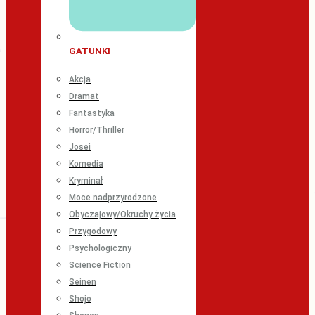
GATUNKI
Akcja
Dramat
Fantastyka
Horror/Thriller
Josei
Komedia
Kryminał
Moce nadprzyrodzone
Obyczajowy/Okruchy życia
Przygodowy
Psychologiczny
Science Fiction
Seinen
Shojo