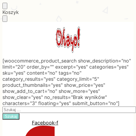
Skip
Skip
Koszyk
to
to
navigation
content
[woocommerce_product_search show_description="no"
limit="20" order_by="" excerpt="yes" categories="yes"
sku="yes" content="no" tags="no"
category_results="yes" category_limit="5"
product_thumbnails="yes" show_price="yes"
show_add_to_cart="no" show_more="yes"
show_clear="yes" no_results="Brak wyników"
characters="3" floating="yes" submit_button="no"]
Search
for:
Facebook-f