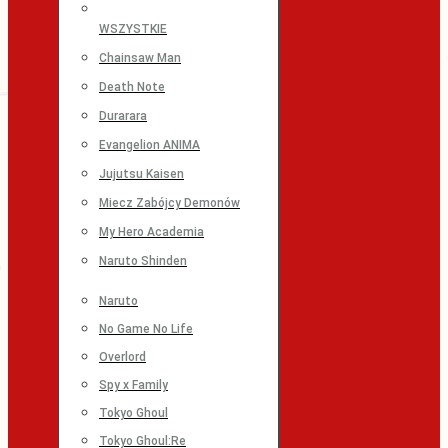
WSZYSTKIE
Chainsaw Man
Death Note
Durarara
Evangelion ANIMA
Jujutsu Kaisen
Miecz Zabójcy Demonów
My Hero Academia
Naruto Shinden
Naruto
No Game No Life
Overlord
Spy x Family
Tokyo Ghoul
Tokyo Ghoul:Re