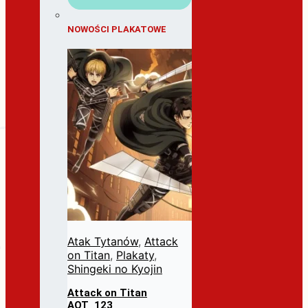
NOWOŚCI PLAKATOWE
Atak Tytanów
,
Attack
on Titan
,
Plakaty
,
Shingeki no Kyojin
Attack on Titan
AOT_123