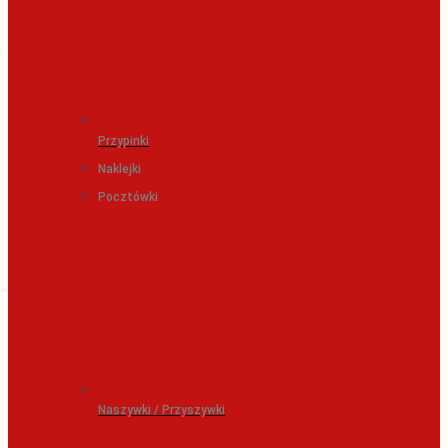
Przypinki
Naklejki
Pocztówki
Naszywki / Przyszywki