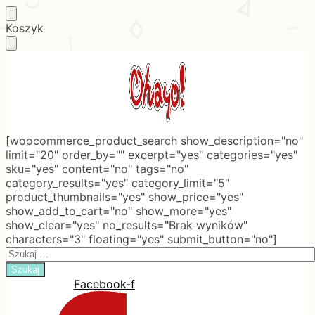
Skip
Skip
Koszyk
to
to
navigation
content
[woocommerce_product_search show_description="no"
limit="20" order_by="" excerpt="yes" categories="yes"
sku="yes" content="no" tags="no"
category_results="yes" category_limit="5"
product_thumbnails="yes" show_price="yes"
show_add_to_cart="no" show_more="yes"
show_clear="yes" no_results="Brak wyników"
characters="3" floating="yes" submit_button="no"]
Search
for:
Facebook-f