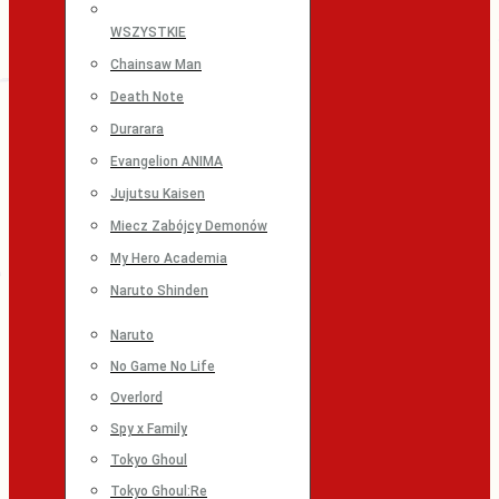
WSZYSTKIE
Chainsaw Man
Death Note
Durarara
Evangelion ANIMA
Jujutsu Kaisen
Miecz Zabójcy Demonów
My Hero Academia
Naruto Shinden
Naruto
No Game No Life
Overlord
Spy x Family
Tokyo Ghoul
Tokyo Ghoul:Re