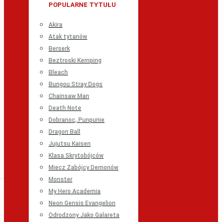
POPULARNE TYTUŁU
Akira
Atak tytanów
Berserk
Beztroski Kemping
Bleach
Bungou Stray Dogs
Chainsaw Man
Death Note
Dobranoc, Punpunie
Dragon Ball
Jujutsu Kaisen
Klasa Skrytobójców
Miecz Zabójcy Demonów
Monster
My Hero Academia
Neon Gensis Evangelion
Odrodzony Jako Galareta