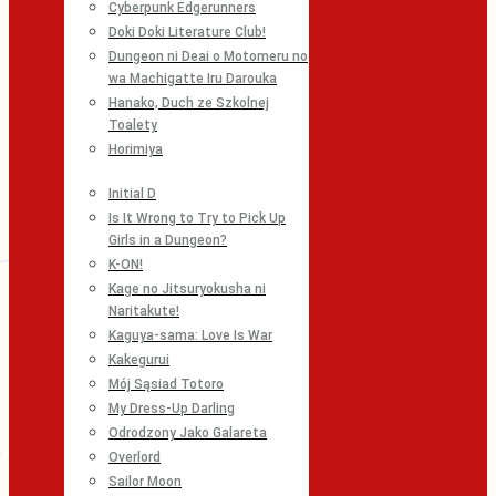
Cyberpunk Edgerunners
Doki Doki Literature Club!
Dungeon ni Deai o Motomeru no
wa Machigatte Iru Darouka
Hanako, Duch ze Szkolnej
Toalety
Horimiya
Initial D
Is It Wrong to Try to Pick Up
Girls in a Dungeon?
K-ON!
Kage no Jitsuryokusha ni
Naritakute!
Kaguya-sama: Love Is War
Kakegurui
Mój Sąsiad Totoro
My Dress-Up Darling
Odrodzony Jako Galareta
Overlord
Sailor Moon