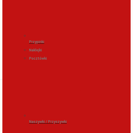
Przypinki
Naklejki
Pocztówki
Naszywki / Przyszywki