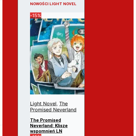
NOWOŚCI LIGHT NOVEL
-15%
Light Novel
,
The
Promised Neverland
The Promised
Neverland: Klisze
wspomnień LN