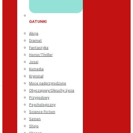
GATUNKI
Akcja
Dramat
Fantastyka
Horror/Thriller
Josei
Komedia
Kryminał
Moce nadprzyrodzone
Obyczajowy/Okruchy życia
Przygodowy
Psychologiczny
Science Fiction
Seinen
Shojo