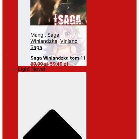
Mangi
,
Saga
Winlandzka
,
Vinland
Saga
Saga Winlandzka tom 11
Pierwotna
Aktualna
69,99
zł
59,49
zł
Light Novel
cena
cena
Dodaj do koszyka
wynosiła:
wynosi:
69,99 zł.
59,49 zł.