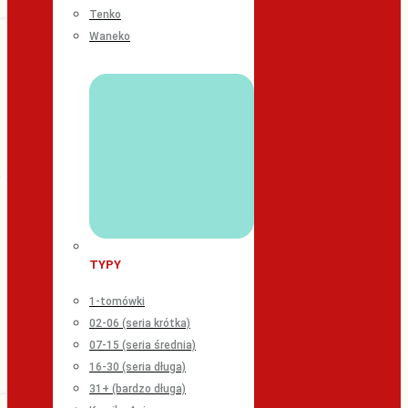
Tenko
Waneko
TYPY
1-tomówki
02-06 (seria krótka)
07-15 (seria średnia)
16-30 (seria długa)
31+ (bardzo długa)