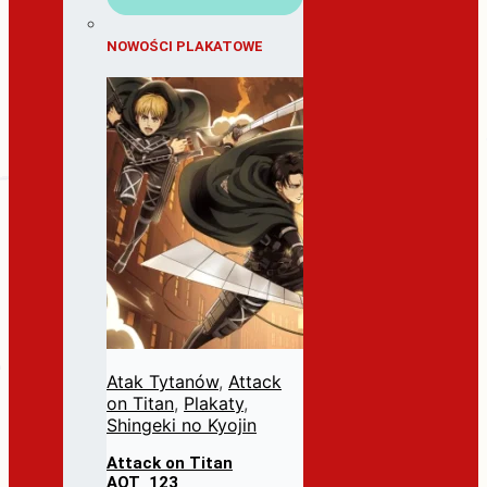
NOWOŚCI PLAKATOWE
Atak Tytanów
,
Attack
on Titan
,
Plakaty
,
Shingeki no Kyojin
Attack on Titan
AOT_123