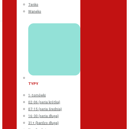
Tenko
Waneko
TYPY
1-tomówki
02-06 (seria krótka)
07-15 (seria średnia)
16-30 (seria długa)
31+ (bardzo długa)