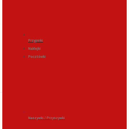
Przypinki
Naklejki
Pocztówki
Naszywki / Przyszywki