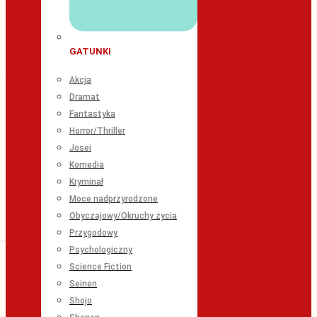
GATUNKI
Akcja
Dramat
Fantastyka
Horror/Thriller
Josei
Komedia
Kryminał
Moce nadprzyrodzone
Obyczajowy/Okruchy życia
Przygodowy
Psychologiczny
Science Fiction
Seinen
Shojo