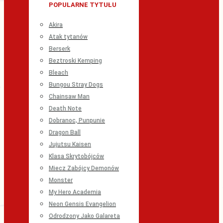
POPULARNE TYTUŁU
Akira
Atak tytanów
Berserk
Beztroski Kemping
Bleach
Bungou Stray Dogs
Chainsaw Man
Death Note
Dobranoc, Punpunie
Dragon Ball
Jujutsu Kaisen
Klasa Skrytobójców
Miecz Zabójcy Demonów
Monster
My Hero Academia
Neon Gensis Evangelion
Odrodzony Jako Galareta