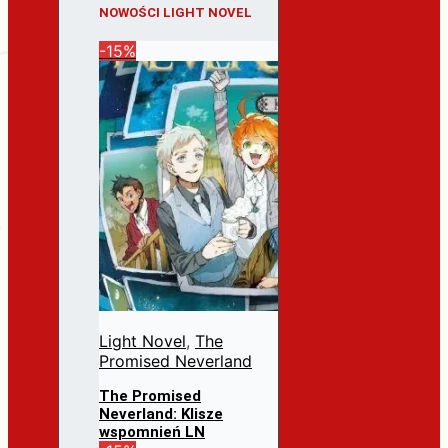
NOWOŚCI LIGHT NOVEL
-15%
Light Novel
,
The
Promised Neverland
The Promised
Neverland: Klisze
wspomnień LN