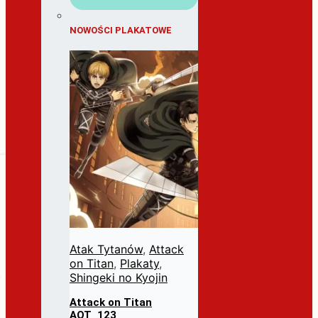
NOWOŚCI PLAKATOWE
Atak Tytanów
,
Attack
on Titan
,
Plakaty
,
Shingeki no Kyojin
Attack on Titan
AOT_123