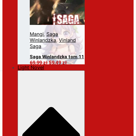
Mangi
,
Saga
Winlandzka
,
Vinland
Saga
Saga Winlandzka tom 11
Pierwotna
Aktualna
69,99
zł
59,49
zł
Light Novel
cena
cena
Dodaj do koszyka
wynosiła:
wynosi:
69,99 zł.
59,49 zł.