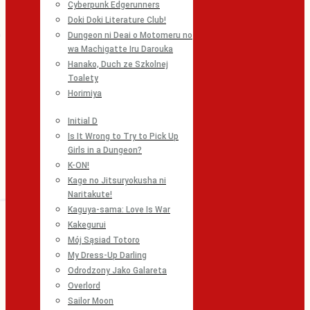
Cyberpunk Edgerunners
Doki Doki Literature Club!
Dungeon ni Deai o Motomeru no
wa Machigatte Iru Darouka
Hanako, Duch ze Szkolnej
Toalety
Horimiya
Initial D
Is It Wrong to Try to Pick Up
Girls in a Dungeon?
K-ON!
Kage no Jitsuryokusha ni
Naritakute!
Kaguya-sama: Love Is War
Kakegurui
Mój Sąsiad Totoro
My Dress-Up Darling
Odrodzony Jako Galareta
Overlord
Sailor Moon