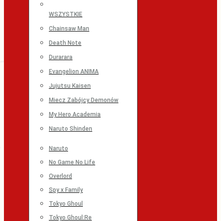
WSZYSTKIE
Chainsaw Man
Death Note
Durarara
Evangelion ANIMA
Jujutsu Kaisen
Miecz Zabójcy Demonów
My Hero Academia
Naruto Shinden
Naruto
No Game No Life
Overlord
Spy x Family
Tokyo Ghoul
Tokyo Ghoul:Re