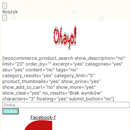
Skip
Skip
Koszyk
to
to
navigation
content
[woocommerce_product_search show_description="no"
limit="20" order_by="" excerpt="yes" categories="yes"
sku="yes" content="no" tags="no"
category_results="yes" category_limit="5"
product_thumbnails="yes" show_price="yes"
show_add_to_cart="no" show_more="yes"
show_clear="yes" no_results="Brak wyników"
characters="3" floating="yes" submit_button="no"]
Search
for:
Facebook-f