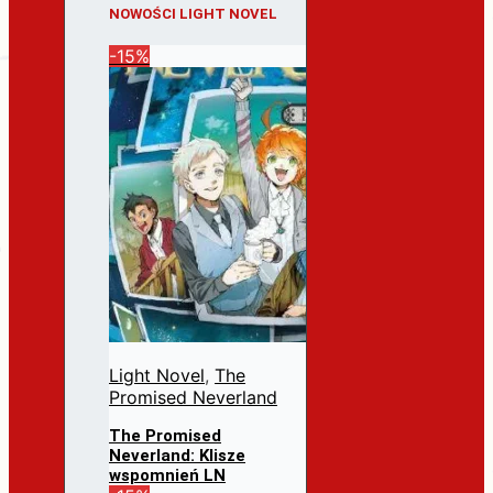
NOWOŚCI LIGHT NOVEL
-15%
Light Novel
,
The
Promised Neverland
The Promised
Neverland: Klisze
wspomnień LN