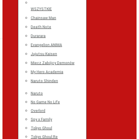
WSZYSTKIE
Chainsaw Man
Death Note
Durarara
Evangelion ANIMA
Jujutsu Kaisen
Miecz Zabójcy Demonów
My Hero Academia
Naruto Shinden
Naruto
No Game No Life
Overlord
Spy x Family
Tokyo Ghoul
Tokyo Ghoul:Re