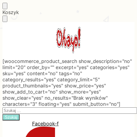
Skip
Skip
Koszyk
to
to
navigation
content
[woocommerce_product_search show_description="no"
limit="20" order_by="" excerpt="yes" categories="yes"
sku="yes" content="no" tags="no"
category_results="yes" category_limit="5"
product_thumbnails="yes" show_price="yes"
show_add_to_cart="no" show_more="yes"
show_clear="yes" no_results="Brak wyników"
characters="3" floating="yes" submit_button="no"]
Search
for:
Facebook-f