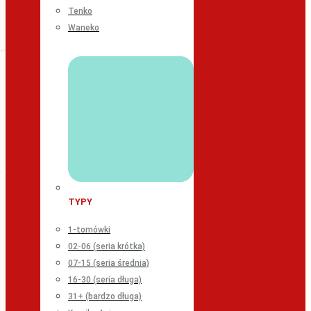
Tenko
Waneko
TYPY
1-tomówki
02-06 (seria krótka)
07-15 (seria średnia)
16-30 (seria długa)
31+ (bardzo długa)