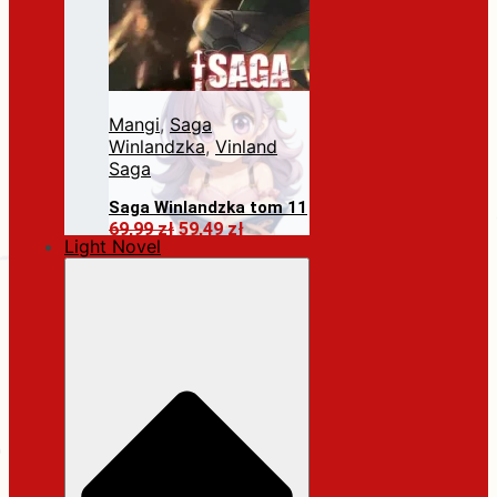
Mangi
,
Saga
Winlandzka
,
Vinland
Saga
Saga Winlandzka tom 11
Pierwotna
Aktualna
69,99
zł
59,49
zł
Light Novel
cena
cena
Dodaj do koszyka
wynosiła:
wynosi:
69,99 zł.
59,49 zł.