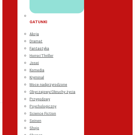
GATUNKI
Akcja
Dramat
Fantastyka
Horror/Thriller
Josei
Komedia
Kryminał
Moce nadprzyrodzone
Obyczajowy/Okruchy życia
Przygodowy
Psychologiczny
Science Fiction
Seinen
Shojo