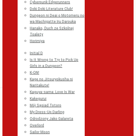
Cyberpunk Edgerunners
Doki Doki Literature Club!
Dungeon ni Deai o Motomeru no
wa Machigatte Iru Darouka
Hanako, Duch ze Szkolnej
Toalety
Horimiya
Initial D
Is It Wrong to Try to Pick Up
Girls in a Dungeon?
K-ON!
Kage no Jitsuryokusha ni
Naritakute!
Kaguya-sama: Love Is War
Kakegurui
Mój Sąsiad Totoro
My Dress-Up Darling
Odrodzony Jako Galareta
Overlord
Sailor Moon