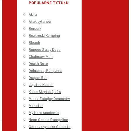
POPULARNE TYTUŁU
Akira
Atak tytanów
Berserk
Beztroski Kemping
Bleach
Bungou Stray Dogs
Chainsaw Man
Death Note
Dobranoc, Punpunie
Dragon Ball
Jujutsu Kaisen
Klasa Skrytobójców
Miecz Zabójcy Demonów
Monster
My Hero Academia
Neon Gensis Evangelion
Odrodzony Jako Galareta