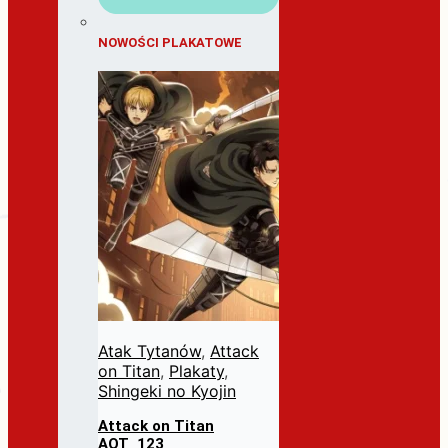
NOWOŚCI PLAKATOWE
Atak Tytanów
,
Attack
on Titan
,
Plakaty
,
Shingeki no Kyojin
Attack on Titan
AOT_123