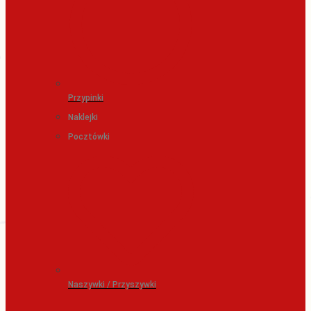
Przypinki
Naklejki
Pocztówki
Naszywki / Przyszywki