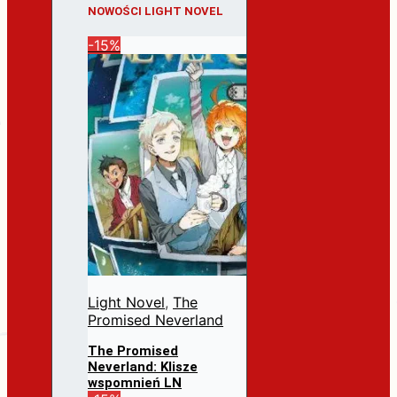
NOWOŚCI LIGHT NOVEL
-15%
Light Novel
,
The
Promised Neverland
The Promised
Neverland: Klisze
wspomnień LN