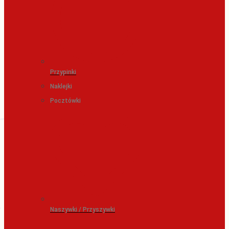
Przypinki
Naklejki
Pocztówki
Naszywki / Przyszywki