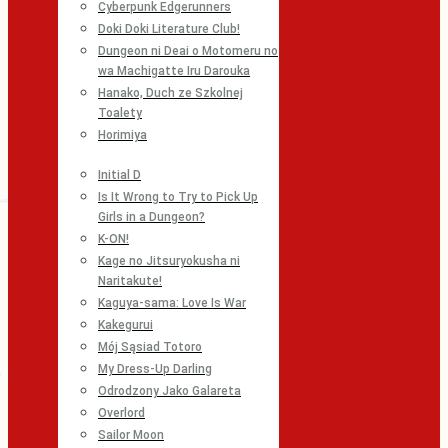
Cyberpunk Edgerunners
Doki Doki Literature Club!
Dungeon ni Deai o Motomeru no
wa Machigatte Iru Darouka
Hanako, Duch ze Szkolnej
Toalety
Horimiya
Initial D
Is It Wrong to Try to Pick Up
Girls in a Dungeon?
K-ON!
Kage no Jitsuryokusha ni
Naritakute!
Kaguya-sama: Love Is War
Kakegurui
Mój Sąsiad Totoro
My Dress-Up Darling
Odrodzony Jako Galareta
Overlord
Sailor Moon