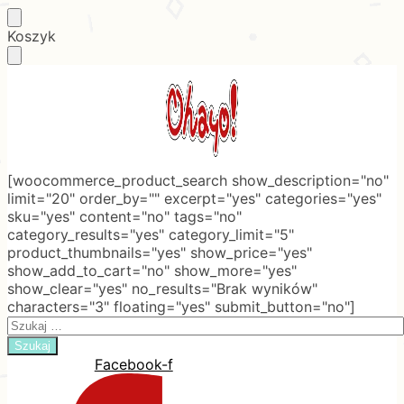
Skip
Skip
Koszyk
to
to
navigation
content
[woocommerce_product_search show_description="no"
limit="20" order_by="" excerpt="yes" categories="yes"
sku="yes" content="no" tags="no"
category_results="yes" category_limit="5"
product_thumbnails="yes" show_price="yes"
show_add_to_cart="no" show_more="yes"
show_clear="yes" no_results="Brak wyników"
characters="3" floating="yes" submit_button="no"]
Search
for:
Facebook-f