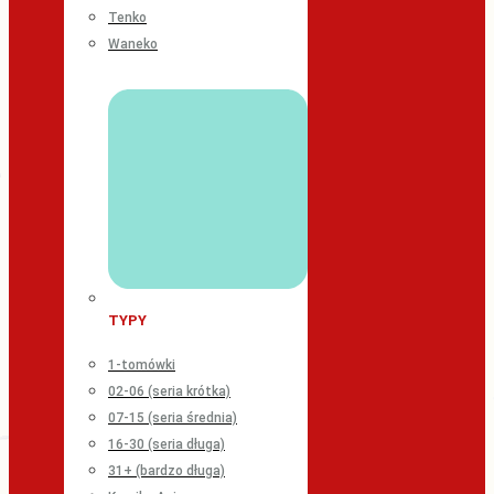
Tenko
Waneko
TYPY
1-tomówki
02-06 (seria krótka)
07-15 (seria średnia)
16-30 (seria długa)
31+ (bardzo długa)