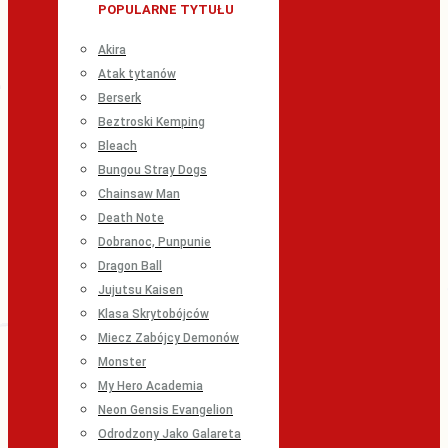
POPULARNE TYTUŁU
Akira
Atak tytanów
Berserk
Beztroski Kemping
Bleach
Bungou Stray Dogs
Chainsaw Man
Death Note
Dobranoc, Punpunie
Dragon Ball
Jujutsu Kaisen
Klasa Skrytobójców
Miecz Zabójcy Demonów
Monster
My Hero Academia
Neon Gensis Evangelion
Odrodzony Jako Galareta