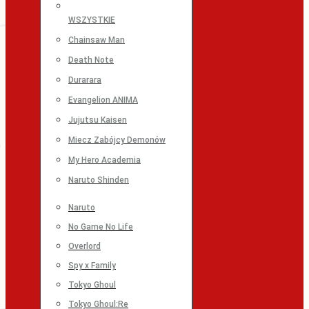
WSZYSTKIE
Chainsaw Man
Death Note
Durarara
Evangelion ANIMA
Jujutsu Kaisen
Miecz Zabójcy Demonów
My Hero Academia
Naruto Shinden
Naruto
No Game No Life
Overlord
Spy x Family
Tokyo Ghoul
Tokyo Ghoul:Re