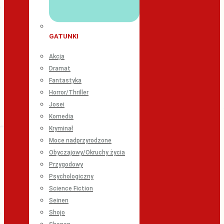
GATUNKI
Akcja
Dramat
Fantastyka
Horror/Thriller
Josei
Komedia
Kryminał
Moce nadprzyrodzone
Obyczajowy/Okruchy życia
Przygodowy
Psychologiczny
Science Fiction
Seinen
Shojo