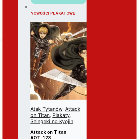
NOWOŚCI PLAKATOWE
Atak Tytanów
,
Attack
on Titan
,
Plakaty
,
Shingeki no Kyojin
Attack on Titan
AOT_123