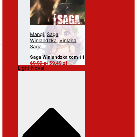
Mangi
,
Saga
Winlandzka
,
Vinland
Saga
Saga Winlandzka tom 11
Pierwotna
Aktualna
69,99
zł
59,49
zł
Light Novel
cena
cena
Dodaj do koszyka
wynosiła:
wynosi:
69,99 zł.
59,49 zł.