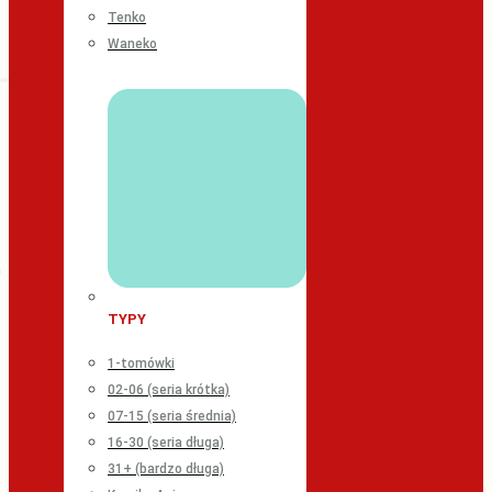
Tenko
Waneko
TYPY
1-tomówki
02-06 (seria krótka)
07-15 (seria średnia)
16-30 (seria długa)
31+ (bardzo długa)