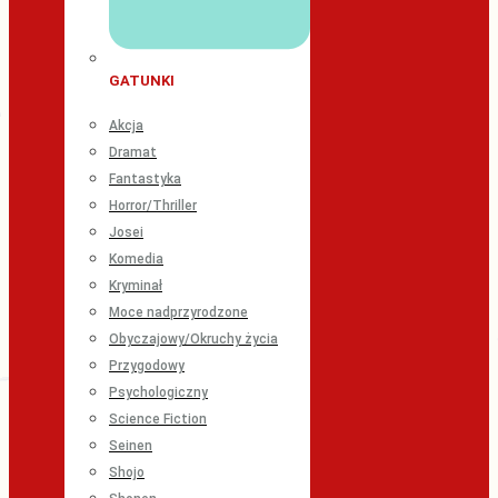
GATUNKI
Akcja
Dramat
Fantastyka
Horror/Thriller
Josei
Komedia
Kryminał
Moce nadprzyrodzone
Obyczajowy/Okruchy życia
Przygodowy
Psychologiczny
Science Fiction
Seinen
Shojo