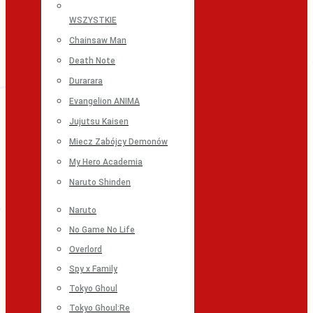
WSZYSTKIE
Chainsaw Man
Death Note
Durarara
Evangelion ANIMA
Jujutsu Kaisen
Miecz Zabójcy Demonów
My Hero Academia
Naruto Shinden
Naruto
No Game No Life
Overlord
Spy x Family
Tokyo Ghoul
Tokyo Ghoul:Re