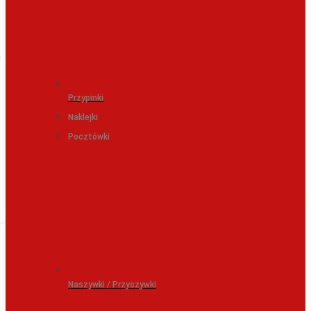
Przypinki
Naklejki
Pocztówki
Naszywki / Przyszywki