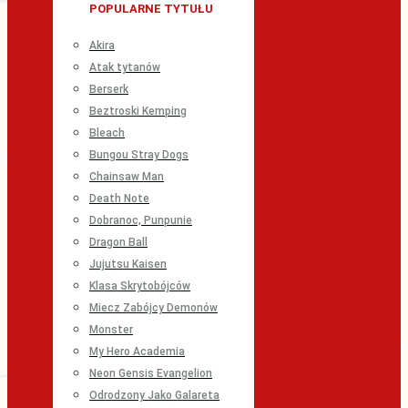
POPULARNE TYTUŁU
Akira
Atak tytanów
Berserk
Beztroski Kemping
Bleach
Bungou Stray Dogs
Chainsaw Man
Death Note
Dobranoc, Punpunie
Dragon Ball
Jujutsu Kaisen
Klasa Skrytobójców
Miecz Zabójcy Demonów
Monster
My Hero Academia
Neon Gensis Evangelion
Odrodzony Jako Galareta