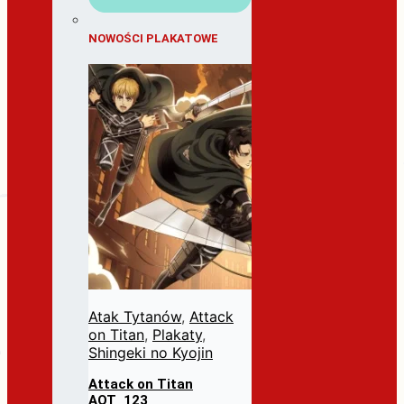
NOWOŚCI PLAKATOWE
Atak Tytanów
,
Attack
on Titan
,
Plakaty
,
Shingeki no Kyojin
Attack on Titan
AOT_123