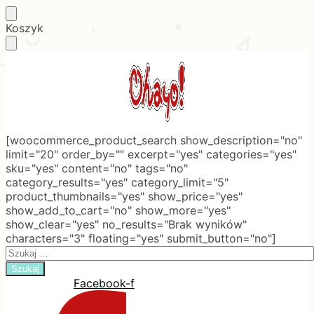
Skip
Skip
Koszyk
to
to
navigation
content
[woocommerce_product_search show_description="no"
limit="20" order_by="" excerpt="yes" categories="yes"
sku="yes" content="no" tags="no"
category_results="yes" category_limit="5"
product_thumbnails="yes" show_price="yes"
show_add_to_cart="no" show_more="yes"
show_clear="yes" no_results="Brak wyników"
characters="3" floating="yes" submit_button="no"]
Search
for:
Facebook-f