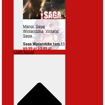
Mangi
,
Saga
Winlandzka
,
Vinland
Saga
Saga Winlandzka tom 11
Pierwotna
Aktualna
69,99
zł
59,49
zł
Light Novel
cena
cena
Dodaj do koszyka
wynosiła:
wynosi:
69,99 zł.
59,49 zł.