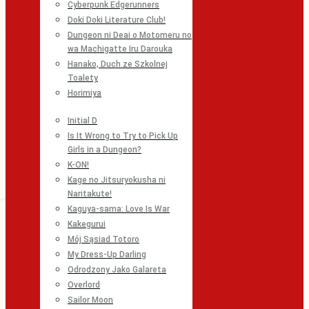
Cyberpunk Edgerunners
Doki Doki Literature Club!
Dungeon ni Deai o Motomeru no
wa Machigatte Iru Darouka
Hanako, Duch ze Szkolnej
Toalety
Horimiya
Initial D
Is It Wrong to Try to Pick Up
Girls in a Dungeon?
K-ON!
Kage no Jitsuryokusha ni
Naritakute!
Kaguya-sama: Love Is War
Kakegurui
Mój Sąsiad Totoro
My Dress-Up Darling
Odrodzony Jako Galareta
Overlord
Sailor Moon