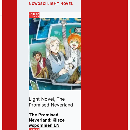
NOWOŚCI LIGHT NOVEL
-15%
Light Novel
,
The
Promised Neverland
The Promised
Neverland: Klisze
wspomnień LN