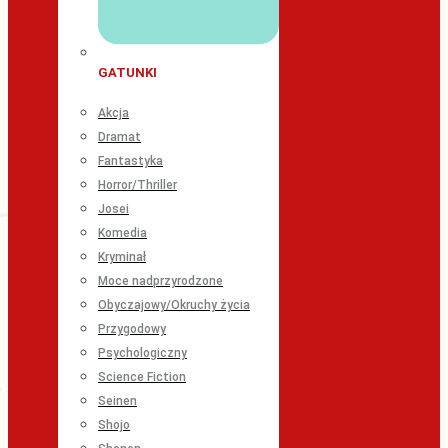
GATUNKI
Akcja
Dramat
Fantastyka
Horror/Thriller
Josei
Komedia
Kryminał
Moce nadprzyrodzone
Obyczajowy/Okruchy życia
Przygodowy
Psychologiczny
Science Fiction
Seinen
Shojo