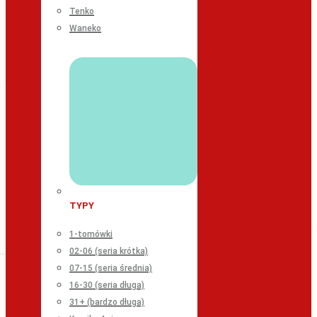
Tenko
Waneko
TYPY
1-tomówki
02-06 (seria krótka)
07-15 (seria średnia)
16-30 (seria długa)
31+ (bardzo długa)