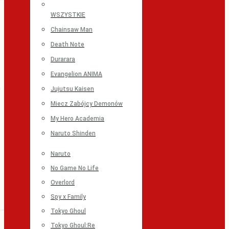
WSZYSTKIE
Chainsaw Man
Death Note
Durarara
Evangelion ANIMA
Jujutsu Kaisen
Miecz Zabójcy Demonów
My Hero Academia
Naruto Shinden
Naruto
No Game No Life
Overlord
Spy x Family
Tokyo Ghoul
Tokyo Ghoul:Re