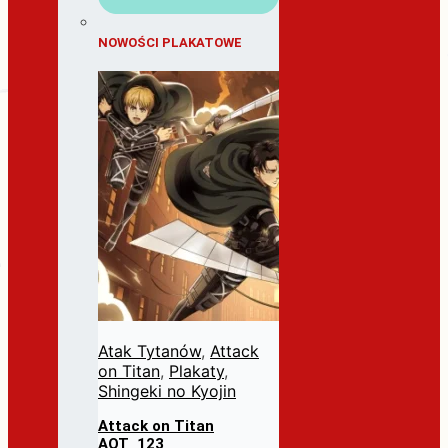
NOWOŚCI PLAKATOWE
Atak Tytanów
,
Attack
on Titan
,
Plakaty
,
Shingeki no Kyojin
Attack on Titan
AOT_123