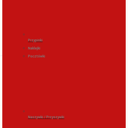
Przypinki
Naklejki
Pocztówki
Naszywki / Przyszywki