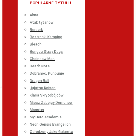
POPULARNE TYTUŁU
Akira
Atak tytanów
Berserk
Beztroski Kemping
Bleach
Bungou Stray Dogs
Chainsaw Man
Death Note
Dobranoc, Punpunie
Dragon Ball
Jujutsu Kaisen
Klasa Skrytobójców
Miecz Zabójcy Demonów
Monster
My Hero Academia
Neon Gensis Evangelion
Odrodzony Jako Galareta