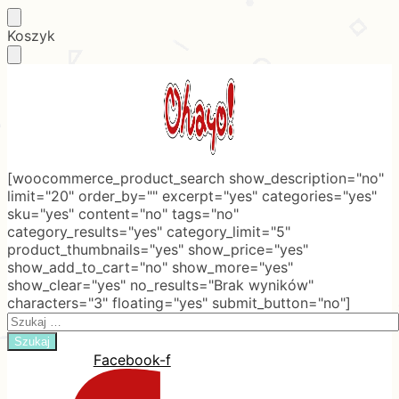
Skip
Skip
Koszyk
to
to
navigation
content
[woocommerce_product_search show_description="no"
limit="20" order_by="" excerpt="yes" categories="yes"
sku="yes" content="no" tags="no"
category_results="yes" category_limit="5"
product_thumbnails="yes" show_price="yes"
show_add_to_cart="no" show_more="yes"
show_clear="yes" no_results="Brak wyników"
characters="3" floating="yes" submit_button="no"]
Search
for:
Facebook-f