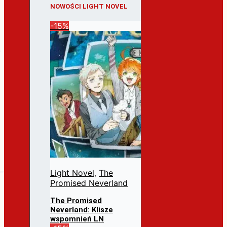
NOWOŚCI LIGHT NOVEL
-15%
Light Novel
,
The
Promised Neverland
The Promised
Neverland: Klisze
wspomnień LN