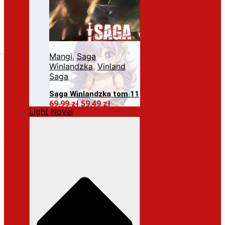
Mangi
,
Saga
Winlandzka
,
Vinland
Saga
Saga Winlandzka tom 11
Pierwotna
Aktualna
69,99
zł
59,49
zł
Light Novel
cena
cena
Dodaj do koszyka
wynosiła:
wynosi:
69,99 zł.
59,49 zł.