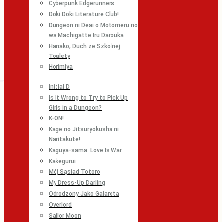
Cyberpunk Edgerunners
Doki Doki Literature Club!
Dungeon ni Deai o Motomeru no
wa Machigatte Iru Darouka
Hanako, Duch ze Szkolnej
Toalety
Horimiya
Initial D
Is It Wrong to Try to Pick Up
Girls in a Dungeon?
K-ON!
Kage no Jitsuryokusha ni
Naritakute!
Kaguya-sama: Love Is War
Kakegurui
Mój Sąsiad Totoro
My Dress-Up Darling
Odrodzony Jako Galareta
Overlord
Sailor Moon