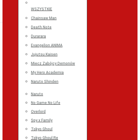
WSZYSTKIE
Chainsaw Man
Death Note
Durarara
Evangelion ANIMA
Jujutsu Kaisen
Miecz Zabójcy Demonów
My Hero Academia
Naruto Shinden
Naruto
No Game No Life
Overlord
Spy x Family
Tokyo Ghoul
Tokyo Ghoul:Re