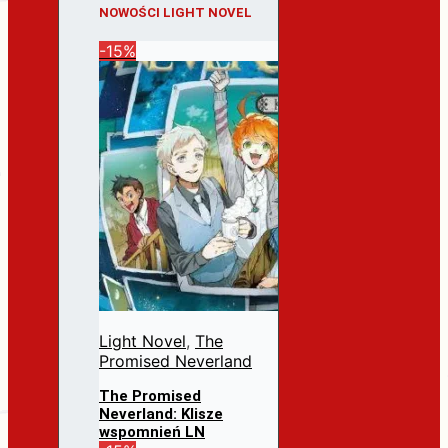
NOWOŚCI LIGHT NOVEL
-15%
Light Novel
,
The
Promised Neverland
The Promised
Neverland: Klisze
wspomnień LN