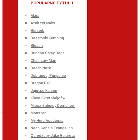
POPULARNE TYTUŁU
Akira
Atak tytanów
Berserk
Beztroski Kemping
Bleach
Bungou Stray Dogs
Chainsaw Man
Death Note
Dobranoc, Punpunie
Dragon Ball
Jujutsu Kaisen
Klasa Skrytobójców
Miecz Zabójcy Demonów
Monster
My Hero Academia
Neon Gensis Evangelion
Odrodzony Jako Galareta