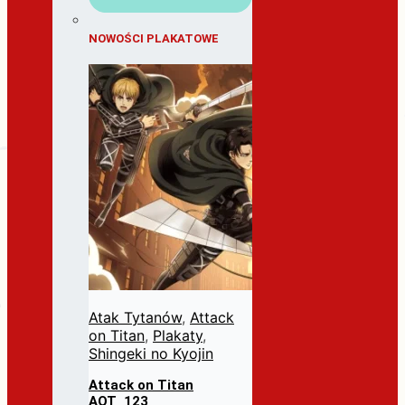
NOWOŚCI PLAKATOWE
Atak Tytanów
,
Attack
on Titan
,
Plakaty
,
Shingeki no Kyojin
Attack on Titan
AOT_123