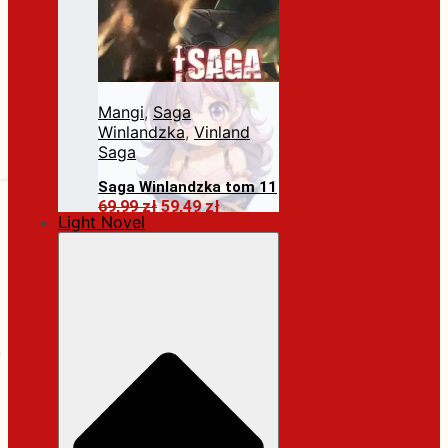
Mangi
,
Saga
Winlandzka
,
Vinland
Saga
Saga Winlandzka tom 11
Pierwotna
Aktualna
69,99
zł
59,49
zł
Light Novel
cena
cena
Dodaj do koszyka
wynosiła:
wynosi:
69,99 zł.
59,49 zł.