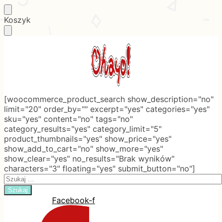
Skip
Skip
Koszyk
to
to
navigation
content
[woocommerce_product_search show_description="no"
limit="20" order_by="" excerpt="yes" categories="yes"
sku="yes" content="no" tags="no"
category_results="yes" category_limit="5"
product_thumbnails="yes" show_price="yes"
show_add_to_cart="no" show_more="yes"
show_clear="yes" no_results="Brak wyników"
characters="3" floating="yes" submit_button="no"]
Search
for:
Facebook-f