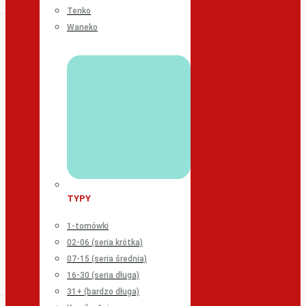
Tenko
Waneko
TYPY
1-tomówki
02-06 (seria krótka)
07-15 (seria średnia)
16-30 (seria długa)
31+ (bardzo długa)