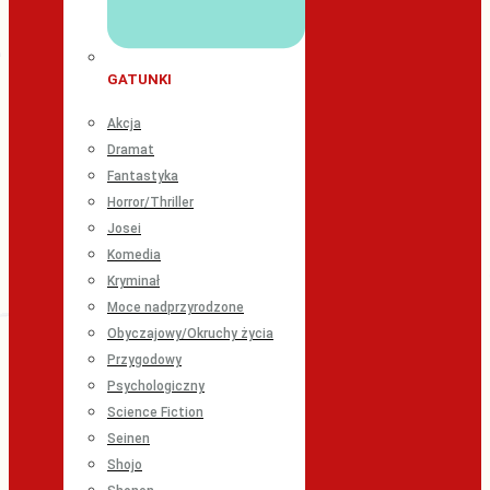
GATUNKI
Akcja
Dramat
Fantastyka
Horror/Thriller
Josei
Komedia
Kryminał
Moce nadprzyrodzone
Obyczajowy/Okruchy życia
Przygodowy
Psychologiczny
Science Fiction
Seinen
Shojo