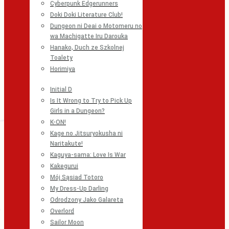
Cyberpunk Edgerunners
Doki Doki Literature Club!
Dungeon ni Deai o Motomeru no
wa Machigatte Iru Darouka
Hanako, Duch ze Szkolnej
Toalety
Horimiya
Initial D
Is It Wrong to Try to Pick Up
Girls in a Dungeon?
K-ON!
Kage no Jitsuryokusha ni
Naritakute!
Kaguya-sama: Love Is War
Kakegurui
Mój Sąsiad Totoro
My Dress-Up Darling
Odrodzony Jako Galareta
Overlord
Sailor Moon