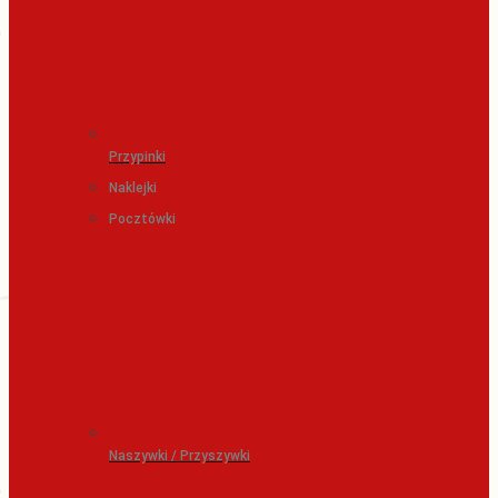
Przypinki
Naklejki
Pocztówki
Naszywki / Przyszywki