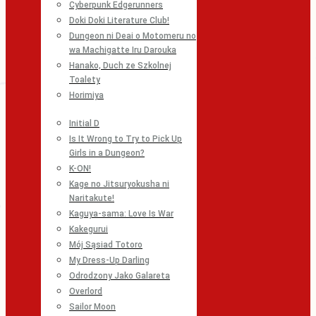
Cyberpunk Edgerunners
Doki Doki Literature Club!
Dungeon ni Deai o Motomeru no
wa Machigatte Iru Darouka
Hanako, Duch ze Szkolnej
Toalety
Horimiya
Initial D
Is It Wrong to Try to Pick Up
Girls in a Dungeon?
K-ON!
Kage no Jitsuryokusha ni
Naritakute!
Kaguya-sama: Love Is War
Kakegurui
Mój Sąsiad Totoro
My Dress-Up Darling
Odrodzony Jako Galareta
Overlord
Sailor Moon