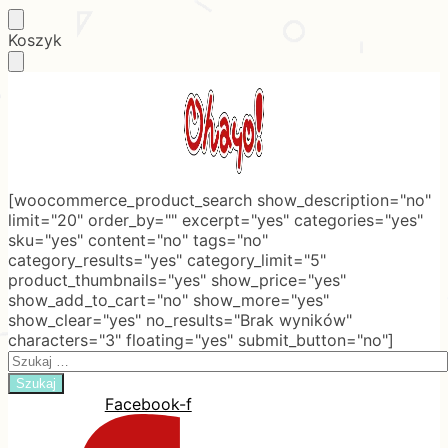
Skip
Skip
Koszyk
to
to
navigation
content
[woocommerce_product_search show_description="no"
limit="20" order_by="" excerpt="yes" categories="yes"
sku="yes" content="no" tags="no"
category_results="yes" category_limit="5"
product_thumbnails="yes" show_price="yes"
show_add_to_cart="no" show_more="yes"
show_clear="yes" no_results="Brak wyników"
characters="3" floating="yes" submit_button="no"]
Search
for:
Facebook-f