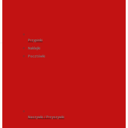
Przypinki
Naklejki
Pocztówki
Naszywki / Przyszywki