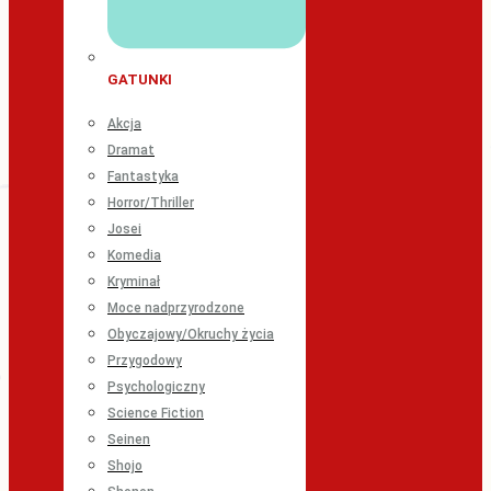
GATUNKI
Akcja
Dramat
Fantastyka
Horror/Thriller
Josei
Komedia
Kryminał
Moce nadprzyrodzone
Obyczajowy/Okruchy życia
Przygodowy
Psychologiczny
Science Fiction
Seinen
Shojo