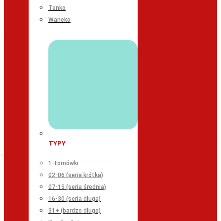
Tenko
Waneko
TYPY
1-tomówki
02-06 (seria krótka)
07-15 (seria średnia)
16-30 (seria długa)
31+ (bardzo długa)