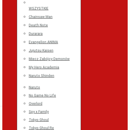
WSZYSTKIE
Chainsaw Man
Death Note
Durarara
Evangelion ANIMA
Jujutsu Kaisen
Miecz Zabójcy Demonów
My Hero Academia
Naruto Shinden
Naruto
No Game No Life
Overlord
Spy x Family
Tokyo Ghoul
Tokyo Ghoul:Re