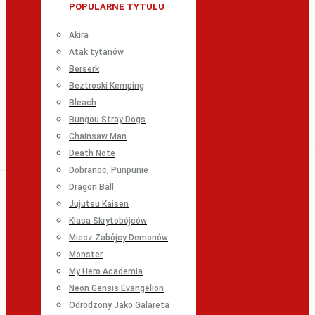
POPULARNE TYTUŁU
Akira
Atak tytanów
Berserk
Beztroski Kemping
Bleach
Bungou Stray Dogs
Chainsaw Man
Death Note
Dobranoc, Punpunie
Dragon Ball
Jujutsu Kaisen
Klasa Skrytobójców
Miecz Zabójcy Demonów
Monster
My Hero Academia
Neon Gensis Evangelion
Odrodzony Jako Galareta