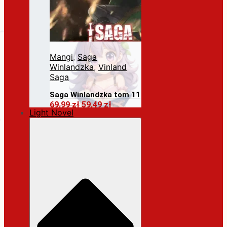
Mangi
,
Saga
Winlandzka
,
Vinland
Saga
Saga Winlandzka tom 11
Pierwotna
Aktualna
69,99
zł
59,49
zł
Light Novel
cena
cena
Dodaj do koszyka
wynosiła:
wynosi:
69,99 zł.
59,49 zł.