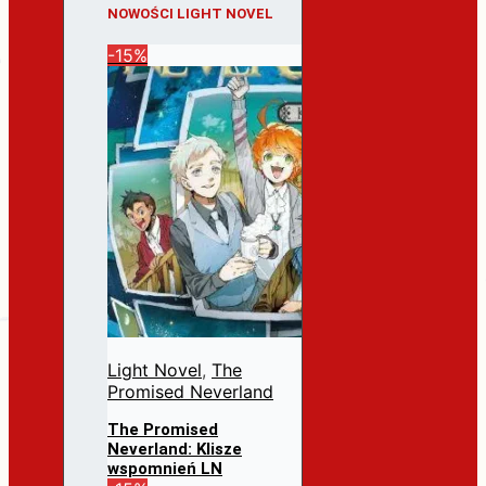
NOWOŚCI LIGHT NOVEL
-15%
Light Novel
,
The
Promised Neverland
The Promised
Neverland: Klisze
wspomnień LN