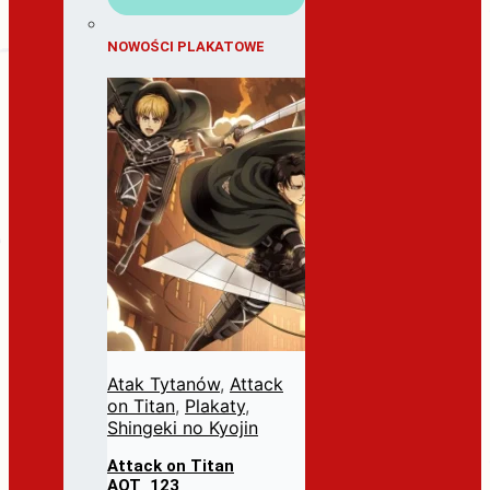
NOWOŚCI PLAKATOWE
Atak Tytanów
,
Attack
on Titan
,
Plakaty
,
Shingeki no Kyojin
Attack on Titan
AOT_123