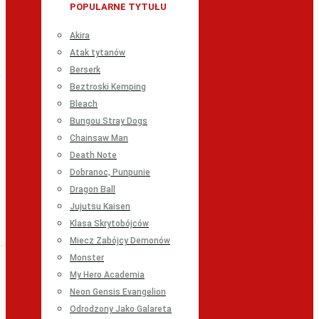
POPULARNE TYTUŁU
Akira
Atak tytanów
Berserk
Beztroski Kemping
Bleach
Bungou Stray Dogs
Chainsaw Man
Death Note
Dobranoc, Punpunie
Dragon Ball
Jujutsu Kaisen
Klasa Skrytobójców
Miecz Zabójcy Demonów
Monster
My Hero Academia
Neon Gensis Evangelion
Odrodzony Jako Galareta