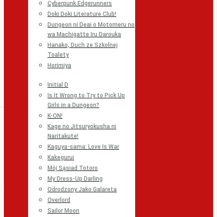
Cyberpunk Edgerunners
Doki Doki Literature Club!
Dungeon ni Deai o Motomeru no
wa Machigatte Iru Darouka
Hanako, Duch ze Szkolnej
Toalety
Horimiya
Initial D
Is It Wrong to Try to Pick Up
Girls in a Dungeon?
K-ON!
Kage no Jitsuryokusha ni
Naritakute!
Kaguya-sama: Love Is War
Kakegurui
Mój Sąsiad Totoro
My Dress-Up Darling
Odrodzony Jako Galareta
Overlord
Sailor Moon