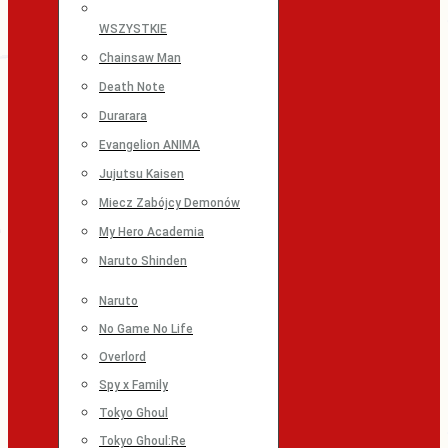
WSZYSTKIE
Chainsaw Man
Death Note
Durarara
Evangelion ANIMA
Jujutsu Kaisen
Miecz Zabójcy Demonów
My Hero Academia
Naruto Shinden
Naruto
No Game No Life
Overlord
Spy x Family
Tokyo Ghoul
Tokyo Ghoul:Re