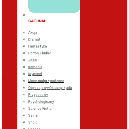
GATUNKI
Akcja
Dramat
Fantastyka
Horror/Thriller
Josei
Komedia
Kryminał
Moce nadprzyrodzone
Obyczajowy/Okruchy życia
Przygodowy
Psychologiczny
Science Fiction
Seinen
Shojo