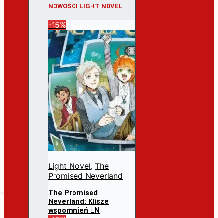
NOWOŚCI LIGHT NOVEL
-15%
Light Novel
,
The
Promised Neverland
The Promised
Neverland: Klisze
wspomnień LN