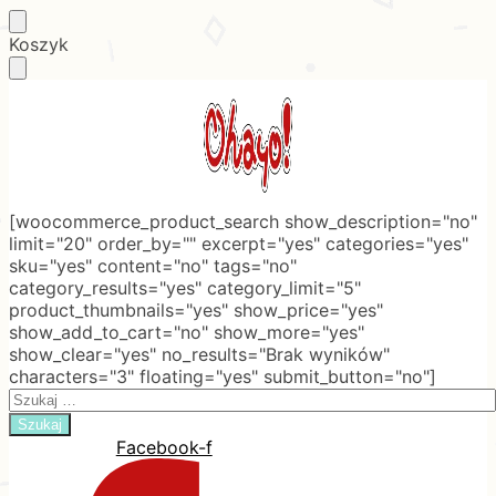
Skip
Skip
Koszyk
to
to
navigation
content
[woocommerce_product_search show_description="no"
limit="20" order_by="" excerpt="yes" categories="yes"
sku="yes" content="no" tags="no"
category_results="yes" category_limit="5"
product_thumbnails="yes" show_price="yes"
show_add_to_cart="no" show_more="yes"
show_clear="yes" no_results="Brak wyników"
characters="3" floating="yes" submit_button="no"]
Search
for:
Facebook-f