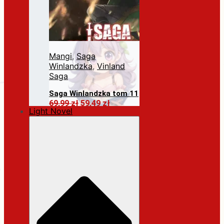
Mangi
,
Saga
Winlandzka
,
Vinland
Saga
Saga Winlandzka tom 11
Pierwotna
Aktualna
69,99
zł
59,49
zł
Light Novel
cena
cena
Dodaj do koszyka
wynosiła:
wynosi:
69,99 zł.
59,49 zł.