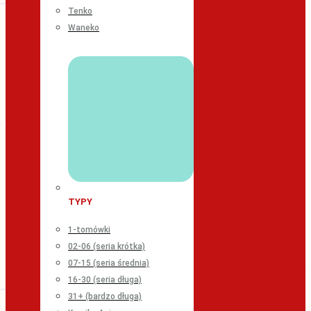
Tenko
Waneko
TYPY
1-tomówki
02-06 (seria krótka)
07-15 (seria średnia)
16-30 (seria długa)
31+ (bardzo długa)