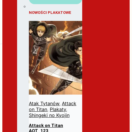
NOWOŚCI PLAKATOWE
Atak Tytanów
,
Attack
on Titan
,
Plakaty
,
Shingeki no Kyojin
Attack on Titan
AOT_123