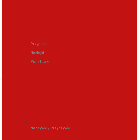
Przypinki
Naklejki
Pocztówki
Naszywki / Przyszywki