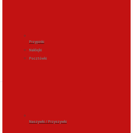
Przypinki
Naklejki
Pocztówki
Naszywki / Przyszywki