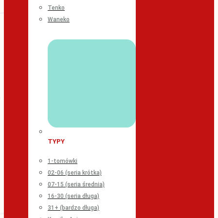
Tenko
Waneko
TYPY
1-tomówki
02-06 (seria krótka)
07-15 (seria średnia)
16-30 (seria długa)
31+ (bardzo długa)