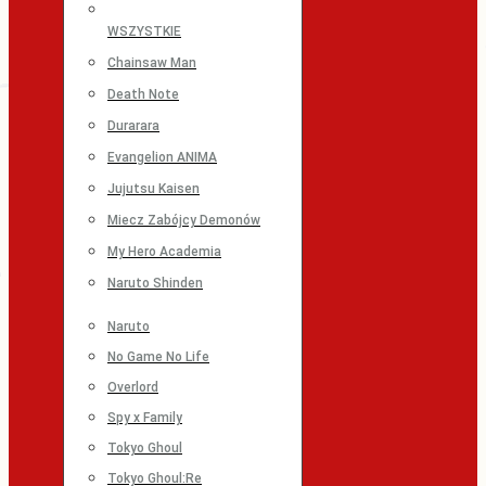
WSZYSTKIE
Chainsaw Man
Death Note
Durarara
Evangelion ANIMA
Jujutsu Kaisen
Miecz Zabójcy Demonów
My Hero Academia
Naruto Shinden
Naruto
No Game No Life
Overlord
Spy x Family
Tokyo Ghoul
Tokyo Ghoul:Re