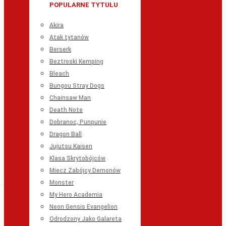
POPULARNE TYTUŁU
Akira
Atak tytanów
Berserk
Beztroski Kemping
Bleach
Bungou Stray Dogs
Chainsaw Man
Death Note
Dobranoc, Punpunie
Dragon Ball
Jujutsu Kaisen
Klasa Skrytobójców
Miecz Zabójcy Demonów
Monster
My Hero Academia
Neon Gensis Evangelion
Odrodzony Jako Galareta