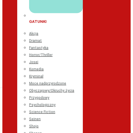
GATUNKI
Akcja
Dramat
Fantastyka
Horror/Thriller
Josei
Komedia
Kryminał
Moce nadprzyrodzone
Obyczajowy/Okruchy życia
Przygodowy
Psychologiczny
Science Fiction
Seinen
Shojo