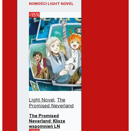
NOWOŚCI LIGHT NOVEL
-15%
Light Novel
,
The
Promised Neverland
The Promised
Neverland: Klisze
wspomnień LN