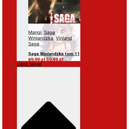
Mangi
,
Saga
Winlandzka
,
Vinland
Saga
Saga Winlandzka tom 11
Pierwotna
Aktualna
69,99
zł
59,49
zł
Light Novel
cena
cena
Dodaj do koszyka
wynosiła:
wynosi:
69,99 zł.
59,49 zł.