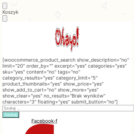
Skip
Skip
Koszyk
to
to
navigation
content
[woocommerce_product_search show_description="no"
limit="20" order_by="" excerpt="yes" categories="yes"
sku="yes" content="no" tags="no"
category_results="yes" category_limit="5"
product_thumbnails="yes" show_price="yes"
show_add_to_cart="no" show_more="yes"
show_clear="yes" no_results="Brak wyników"
characters="3" floating="yes" submit_button="no"]
Search
for:
Facebook-f