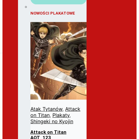
NOWOŚCI PLAKATOWE
Atak Tytanów
,
Attack
on Titan
,
Plakaty
,
Shingeki no Kyojin
Attack on Titan
AOT_123