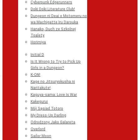
Cyberpunk Edgerunners
Doki Doki Literature Club!
Dungeon ni Deai o Motomeru no
wa Machigatte Iru Darouka
Hanako, Duch ze Szkolnej
Toalety
Horimiya
Initial D
Is It Wrong to Try to Pick Up
Girls in a Dungeon?
K-ON!
Kage no Jitsuryokusha ni
Naritakute!
Kaguya-sama: Love Is War
Kakegurui
Mój Sąsiad Totoro
My Dress-Up Darling
Odrodzony Jako Galareta
Overlord
Sailor Moon