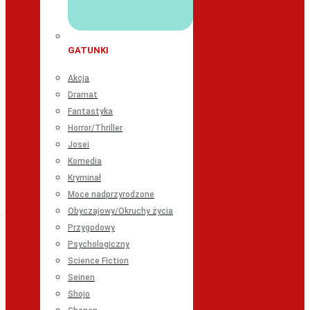
GATUNKI
Akcja
Dramat
Fantastyka
Horror/Thriller
Josei
Komedia
Kryminał
Moce nadprzyrodzone
Obyczajowy/Okruchy życia
Przygodowy
Psychologiczny
Science Fiction
Seinen
Shojo