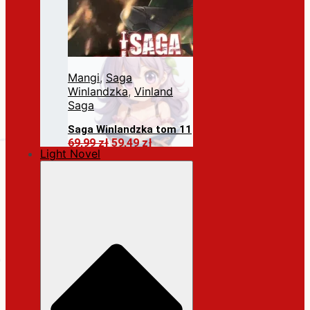
Mangi
,
Saga
Winlandzka
,
Vinland
Saga
Saga Winlandzka tom 11
Pierwotna
Aktualna
69,99
zł
59,49
zł
Light Novel
cena
cena
Dodaj do koszyka
wynosiła:
wynosi:
69,99 zł.
59,49 zł.