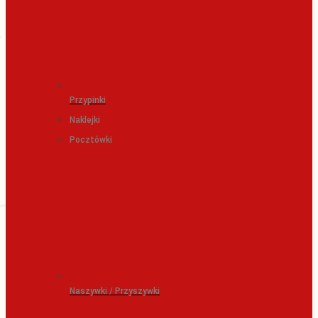
Przypinki
Naklejki
Pocztówki
Naszywki / Przyszywki