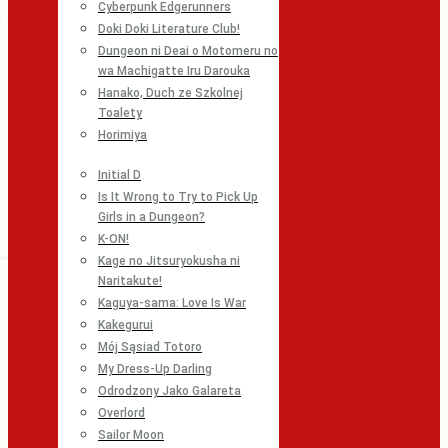
Cyberpunk Edgerunners
Doki Doki Literature Club!
Dungeon ni Deai o Motomeru no
wa Machigatte Iru Darouka
Hanako, Duch ze Szkolnej
Toalety
Horimiya
Initial D
Is It Wrong to Try to Pick Up
Girls in a Dungeon?
K-ON!
Kage no Jitsuryokusha ni
Naritakute!
Kaguya-sama: Love Is War
Kakegurui
Mój Sąsiad Totoro
My Dress-Up Darling
Odrodzony Jako Galareta
Overlord
Sailor Moon