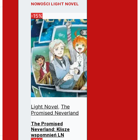
NOWOŚCI LIGHT NOVEL
-15%
Light Novel
,
The
Promised Neverland
The Promised
Neverland: Klisze
wspomnień LN