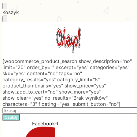
Skip
Skip
Koszyk
to
to
navigation
content
[woocommerce_product_search show_description="no"
limit="20" order_by="" excerpt="yes" categories="yes"
sku="yes" content="no" tags="no"
category_results="yes" category_limit="5"
product_thumbnails="yes" show_price="yes"
show_add_to_cart="no" show_more="yes"
show_clear="yes" no_results="Brak wyników"
characters="3" floating="yes" submit_button="no"]
Search
for:
Facebook-f