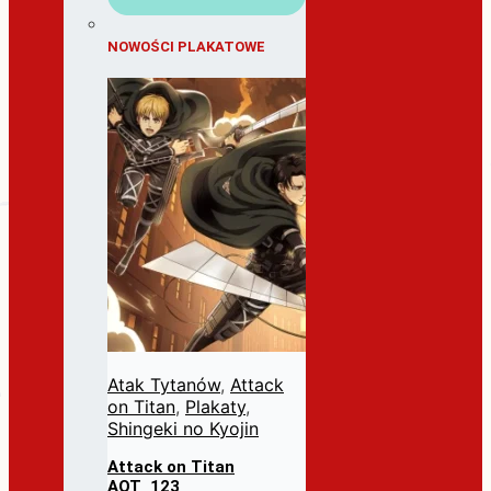
NOWOŚCI PLAKATOWE
Atak Tytanów
,
Attack
on Titan
,
Plakaty
,
Shingeki no Kyojin
Attack on Titan
AOT_123