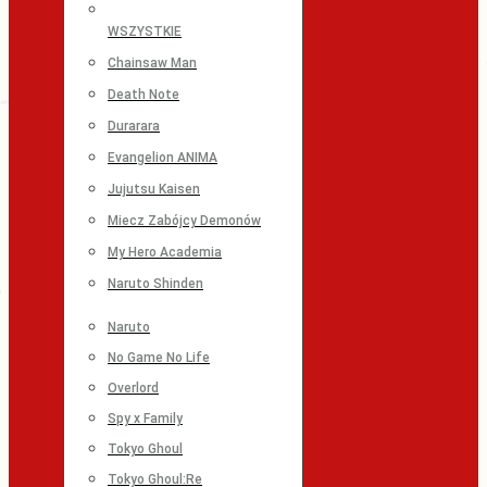
WSZYSTKIE
Chainsaw Man
Death Note
Durarara
Evangelion ANIMA
Jujutsu Kaisen
Miecz Zabójcy Demonów
My Hero Academia
Naruto Shinden
Naruto
No Game No Life
Overlord
Spy x Family
Tokyo Ghoul
Tokyo Ghoul:Re