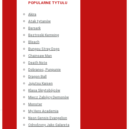
POPULARNE TYTUŁU
Akira
Atak tytanów
Berserk
Beztroski Kemping
Bleach
Bungou Stray Dogs
Chainsaw Man
Death Note
Dobranoc, Punpunie
Dragon Ball
Jujutsu Kaisen
Klasa Skrytobójców
Miecz Zabójcy Demonów
Monster
My Hero Academia
Neon Gensis Evangelion
Odrodzony Jako Galareta