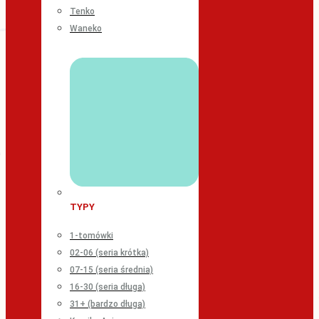
Tenko
Waneko
TYPY
1-tomówki
02-06 (seria krótka)
07-15 (seria średnia)
16-30 (seria długa)
31+ (bardzo długa)