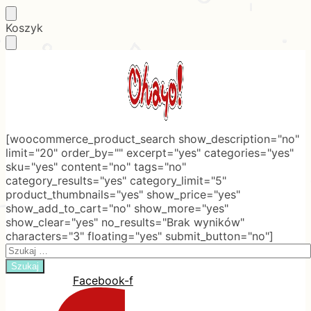
Skip
Skip
Koszyk
to
to
navigation
content
[woocommerce_product_search show_description="no"
limit="20" order_by="" excerpt="yes" categories="yes"
sku="yes" content="no" tags="no"
category_results="yes" category_limit="5"
product_thumbnails="yes" show_price="yes"
show_add_to_cart="no" show_more="yes"
show_clear="yes" no_results="Brak wyników"
characters="3" floating="yes" submit_button="no"]
Search
for:
Facebook-f