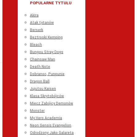
POPULARNE TYTUŁU
Akira
Atak tytanów
Berserk
Beztroski Kemping
Bleach
Bungou Stray Dogs
Chainsaw Man
Death Note
Dobranoc, Punpunie
Dragon Ball
Jujutsu Kaisen
Klasa Skrytobójców
Miecz Zabójcy Demonów
Monster
My Hero Academia
Neon Gensis Evangelion
Odrodzony Jako Galareta