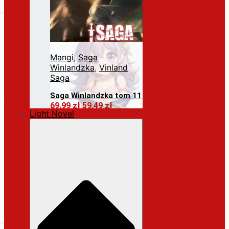
Mangi
,
Saga
Winlandzka
,
Vinland
Saga
Saga Winlandzka tom 11
Pierwotna
Aktualna
69,99
zł
59,49
zł
Light Novel
cena
cena
Dodaj do koszyka
wynosiła:
wynosi:
69,99 zł.
59,49 zł.