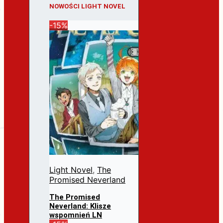
NOWOŚCI LIGHT NOVEL
-15%
Light Novel
,
The
Promised Neverland
The Promised
Neverland: Klisze
wspomnień LN