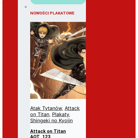
NOWOŚCI PLAKATOWE
Atak Tytanów
,
Attack
on Titan
,
Plakaty
,
Shingeki no Kyojin
Attack on Titan
AOT_123