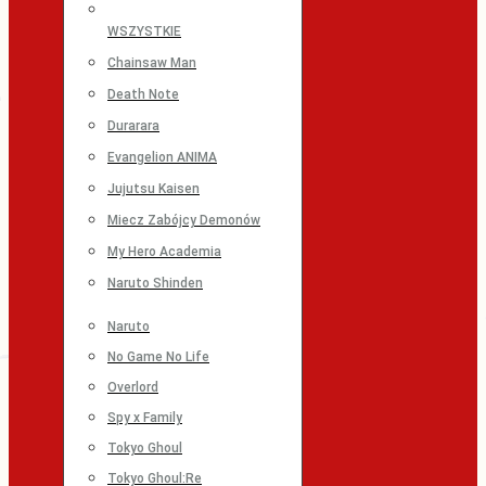
WSZYSTKIE
Chainsaw Man
Death Note
Durarara
Evangelion ANIMA
Jujutsu Kaisen
Miecz Zabójcy Demonów
My Hero Academia
Naruto Shinden
Naruto
No Game No Life
Overlord
Spy x Family
Tokyo Ghoul
Tokyo Ghoul:Re