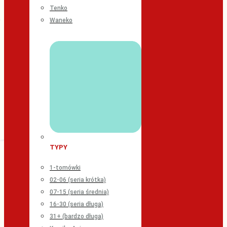
Tenko
Waneko
TYPY
1-tomówki
02-06 (seria krótka)
07-15 (seria średnia)
16-30 (seria długa)
31+ (bardzo długa)