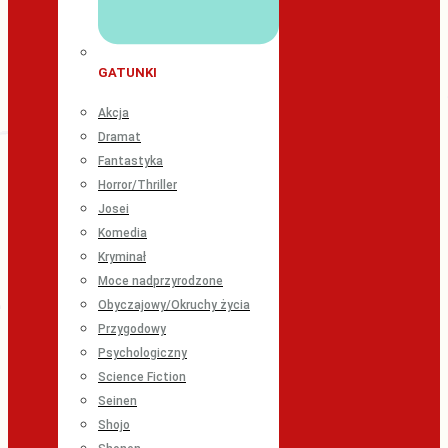
GATUNKI
Akcja
Dramat
Fantastyka
Horror/Thriller
Josei
Komedia
Kryminał
Moce nadprzyrodzone
Obyczajowy/Okruchy życia
Przygodowy
Psychologiczny
Science Fiction
Seinen
Shojo