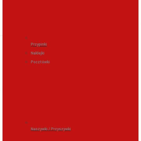
Przypinki
Naklejki
Pocztówki
Naszywki / Przyszywki