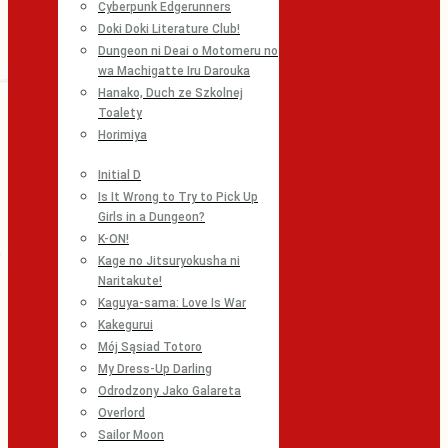
Cyberpunk Edgerunners
Doki Doki Literature Club!
Dungeon ni Deai o Motomeru no
wa Machigatte Iru Darouka
Hanako, Duch ze Szkolnej
Toalety
Horimiya
Initial D
Is It Wrong to Try to Pick Up
Girls in a Dungeon?
K-ON!
Kage no Jitsuryokusha ni
Naritakute!
Kaguya-sama: Love Is War
Kakegurui
Mój Sąsiad Totoro
My Dress-Up Darling
Odrodzony Jako Galareta
Overlord
Sailor Moon