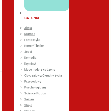
GATUNKI
Akcja
Dramat
Fantastyka
Horror/Thriller
Josei
Komedia
Kryminał
Moce nadprzyrodzone
Obyczajowy/Okruchy życia
Przygodowy
Psychologiczny
Science Fiction
Seinen
Shojo