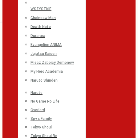
WSZYSTKIE
Chainsaw Man
Death Note
Durarara
Evangelion ANIMA
Jujutsu Kaisen
Miecz Zabójcy Demonów
My Hero Academia
Naruto Shinden
Naruto
No Game No Life
Overlord
Spy x Family
Tokyo Ghoul
Tokyo Ghoul:Re