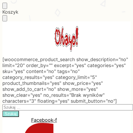
Skip
Skip
Koszyk
to
to
navigation
content
[woocommerce_product_search show_description="no"
limit="20" order_by="" excerpt="yes" categories="yes"
sku="yes" content="no" tags="no"
category_results="yes" category_limit="5"
product_thumbnails="yes" show_price="yes"
show_add_to_cart="no" show_more="yes"
show_clear="yes" no_results="Brak wyników"
characters="3" floating="yes" submit_button="no"]
Search
for:
Facebook-f