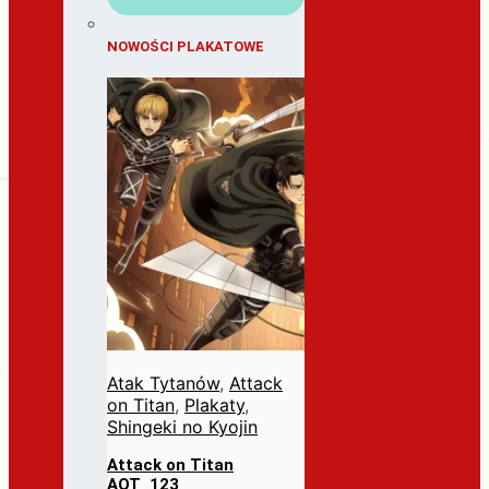
NOWOŚCI PLAKATOWE
Atak Tytanów
,
Attack
on Titan
,
Plakaty
,
Shingeki no Kyojin
Attack on Titan
AOT_123