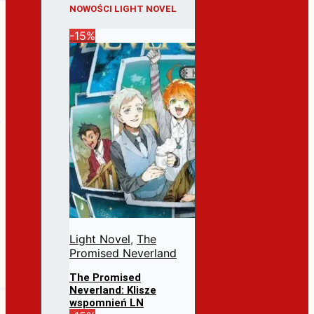
NOWOŚCI LIGHT NOVEL
-15%
Light Novel
,
The
Promised Neverland
The Promised
Neverland: Klisze
wspomnień LN