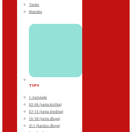
Tenko
Waneko
TYPY
1-tomówki
02-06 (seria krótka)
07-15 (seria średnia)
16-30 (seria długa)
31+ (bardzo długa)