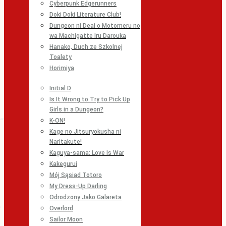
Cyberpunk Edgerunners
Doki Doki Literature Club!
Dungeon ni Deai o Motomeru no
wa Machigatte Iru Darouka
Hanako, Duch ze Szkolnej
Toalety
Horimiya
Initial D
Is It Wrong to Try to Pick Up
Girls in a Dungeon?
K-ON!
Kage no Jitsuryokusha ni
Naritakute!
Kaguya-sama: Love Is War
Kakegurui
Mój Sąsiad Totoro
My Dress-Up Darling
Odrodzony Jako Galareta
Overlord
Sailor Moon