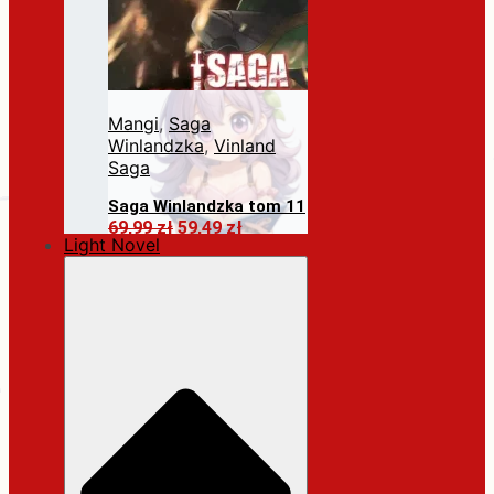
Mangi
,
Saga
Winlandzka
,
Vinland
Saga
Saga Winlandzka tom 11
Pierwotna
Aktualna
69,99
zł
59,49
zł
Light Novel
cena
cena
Dodaj do koszyka
wynosiła:
wynosi:
69,99 zł.
59,49 zł.