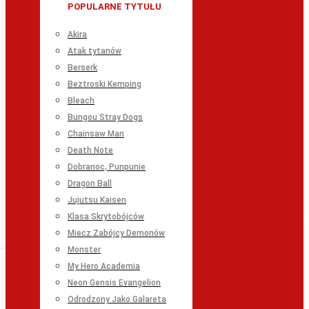
POPULARNE TYTUŁU
Akira
Atak tytanów
Berserk
Beztroski Kemping
Bleach
Bungou Stray Dogs
Chainsaw Man
Death Note
Dobranoc, Punpunie
Dragon Ball
Jujutsu Kaisen
Klasa Skrytobójców
Miecz Zabójcy Demonów
Monster
My Hero Academia
Neon Gensis Evangelion
Odrodzony Jako Galareta