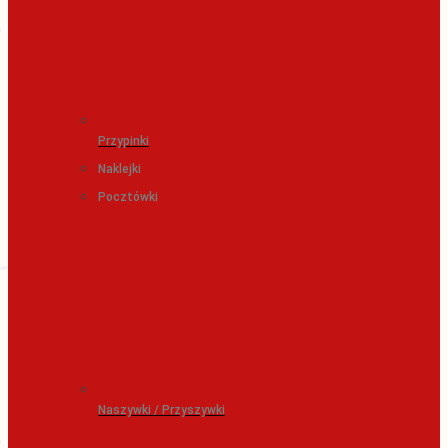
Przypinki
Naklejki
Pocztówki
Naszywki / Przyszywki