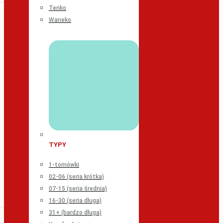
Tenko
Waneko
TYPY
1-tomówki
02-06 (seria krótka)
07-15 (seria średnia)
16-30 (seria długa)
31+ (bardzo długa)