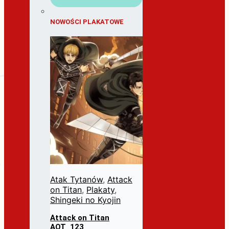
NOWOŚCI PLAKATOWE
Atak Tytanów
,
Attack
on Titan
,
Plakaty
,
Shingeki no Kyojin
Attack on Titan
AOT_123