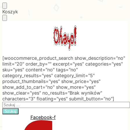
Skip
Skip
Koszyk
to
to
navigation
content
[woocommerce_product_search show_description="no"
limit="20" order_by="" excerpt="yes" categories="yes"
sku="yes" content="no" tags="no"
category_results="yes" category_limit="5"
product_thumbnails="yes" show_price="yes"
show_add_to_cart="no" show_more="yes"
show_clear="yes" no_results="Brak wyników"
characters="3" floating="yes" submit_button="no"]
Search
for:
Facebook-f