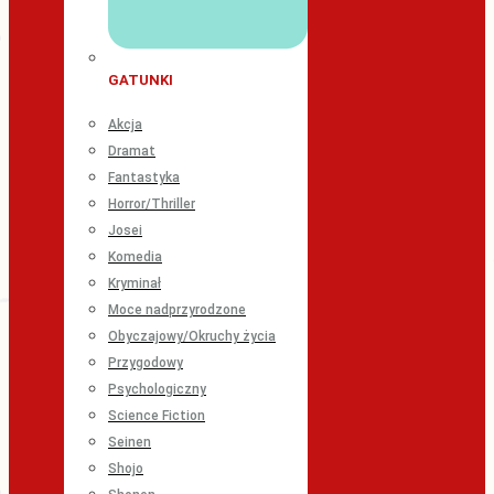
GATUNKI
Akcja
Dramat
Fantastyka
Horror/Thriller
Josei
Komedia
Kryminał
Moce nadprzyrodzone
Obyczajowy/Okruchy życia
Przygodowy
Psychologiczny
Science Fiction
Seinen
Shojo