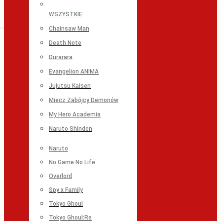
WSZYSTKIE
Chainsaw Man
Death Note
Durarara
Evangelion ANIMA
Jujutsu Kaisen
Miecz Zabójcy Demonów
My Hero Academia
Naruto Shinden
Naruto
No Game No Life
Overlord
Spy x Family
Tokyo Ghoul
Tokyo Ghoul:Re