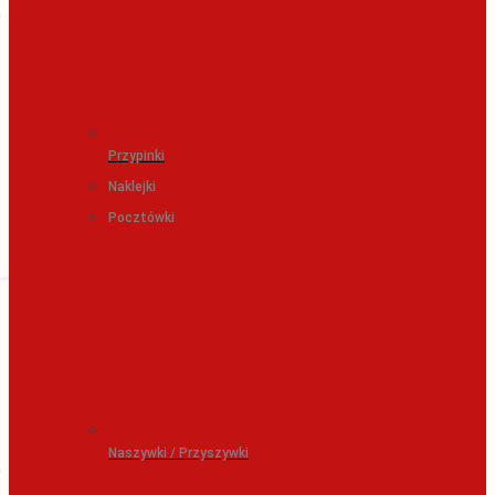
Przypinki
Naklejki
Pocztówki
Naszywki / Przyszywki