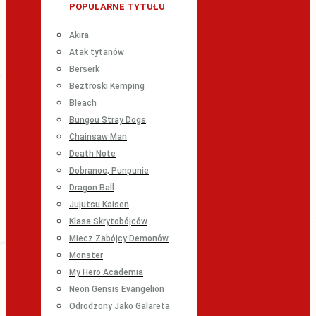
POPULARNE TYTUŁU
Akira
Atak tytanów
Berserk
Beztroski Kemping
Bleach
Bungou Stray Dogs
Chainsaw Man
Death Note
Dobranoc, Punpunie
Dragon Ball
Jujutsu Kaisen
Klasa Skrytobójców
Miecz Zabójcy Demonów
Monster
My Hero Academia
Neon Gensis Evangelion
Odrodzony Jako Galareta