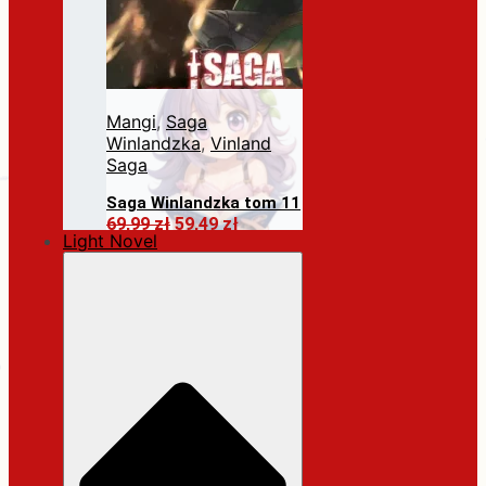
Mangi
,
Saga
Winlandzka
,
Vinland
Saga
Saga Winlandzka tom 11
Pierwotna
Aktualna
69,99
zł
59,49
zł
Light Novel
cena
cena
Dodaj do koszyka
wynosiła:
wynosi:
69,99 zł.
59,49 zł.