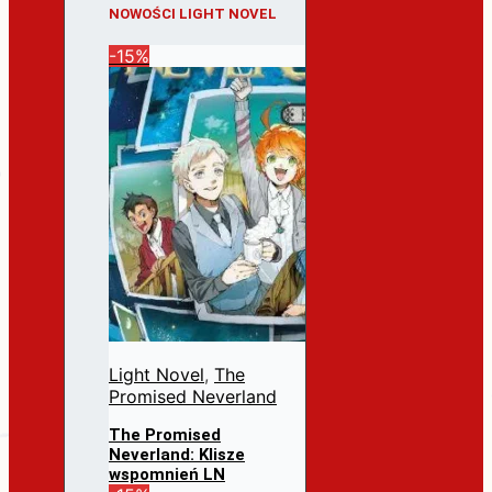
NOWOŚCI LIGHT NOVEL
-15%
Light Novel
,
The
Promised Neverland
The Promised
Neverland: Klisze
wspomnień LN