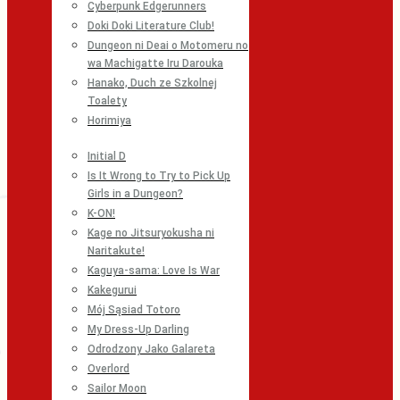
Cyberpunk Edgerunners
Doki Doki Literature Club!
Dungeon ni Deai o Motomeru no
wa Machigatte Iru Darouka
Hanako, Duch ze Szkolnej
Toalety
Horimiya
Initial D
Is It Wrong to Try to Pick Up
Girls in a Dungeon?
K-ON!
Kage no Jitsuryokusha ni
Naritakute!
Kaguya-sama: Love Is War
Kakegurui
Mój Sąsiad Totoro
My Dress-Up Darling
Odrodzony Jako Galareta
Overlord
Sailor Moon