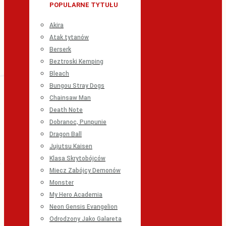
POPULARNE TYTUŁU
Akira
Atak tytanów
Berserk
Beztroski Kemping
Bleach
Bungou Stray Dogs
Chainsaw Man
Death Note
Dobranoc, Punpunie
Dragon Ball
Jujutsu Kaisen
Klasa Skrytobójców
Miecz Zabójcy Demonów
Monster
My Hero Academia
Neon Gensis Evangelion
Odrodzony Jako Galareta