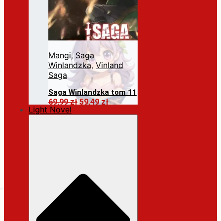
Mangi
,
Saga
Winlandzka
,
Vinland
Saga
Saga Winlandzka tom 11
Pierwotna
Aktualna
69,99
zł
59,49
zł
Light Novel
cena
cena
Dodaj do koszyka
wynosiła:
wynosi:
69,99 zł.
59,49 zł.