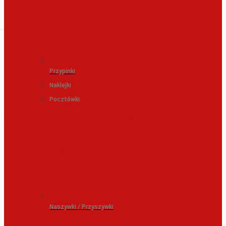
Przypinki
Naklejki
Pocztówki
Naszywki / Przyszywki