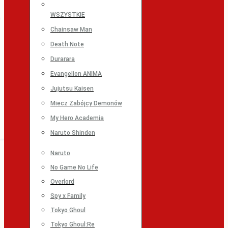
WSZYSTKIE
Chainsaw Man
Death Note
Durarara
Evangelion ANIMA
Jujutsu Kaisen
Miecz Zabójcy Demonów
My Hero Academia
Naruto Shinden
Naruto
No Game No Life
Overlord
Spy x Family
Tokyo Ghoul
Tokyo Ghoul:Re