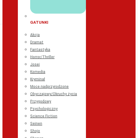
GATUNKI
Akcja
Dramat
Fantastyka
Horror/Thriller
Josei
Komedia
Kryminał
Moce nadprzyrodzone
Obyczajowy/Okruchy życia
Przygodowy
Psychologiczny
Science Fiction
Seinen
Shojo