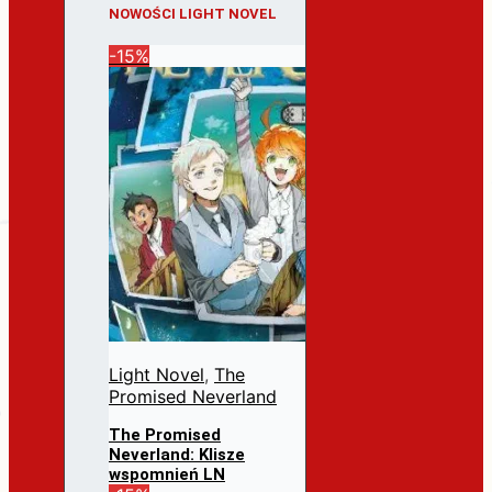
NOWOŚCI LIGHT NOVEL
-15%
Light Novel
,
The
Promised Neverland
The Promised
Neverland: Klisze
wspomnień LN