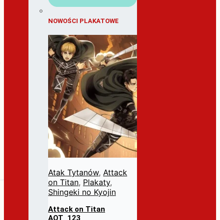
NOWOŚCI PLAKATOWE
Atak Tytanów
,
Attack
on Titan
,
Plakaty
,
Shingeki no Kyojin
Attack on Titan
AOT_123