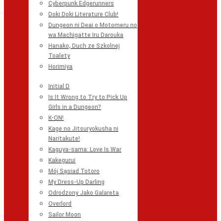
Cyberpunk Edgerunners
Doki Doki Literature Club!
Dungeon ni Deai o Motomeru no
wa Machigatte Iru Darouka
Hanako, Duch ze Szkolnej
Toalety
Horimiya
Initial D
Is It Wrong to Try to Pick Up
Girls in a Dungeon?
K-ON!
Kage no Jitsuryokusha ni
Naritakute!
Kaguya-sama: Love Is War
Kakegurui
Mój Sąsiad Totoro
My Dress-Up Darling
Odrodzony Jako Galareta
Overlord
Sailor Moon