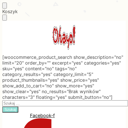
Skip
Skip
Koszyk
to
to
navigation
content
[woocommerce_product_search show_description="no"
limit="20" order_by="" excerpt="yes" categories="yes"
sku="yes" content="no" tags="no"
category_results="yes" category_limit="5"
product_thumbnails="yes" show_price="yes"
show_add_to_cart="no" show_more="yes"
show_clear="yes" no_results="Brak wyników"
characters="3" floating="yes" submit_button="no"]
Search
for:
Facebook-f