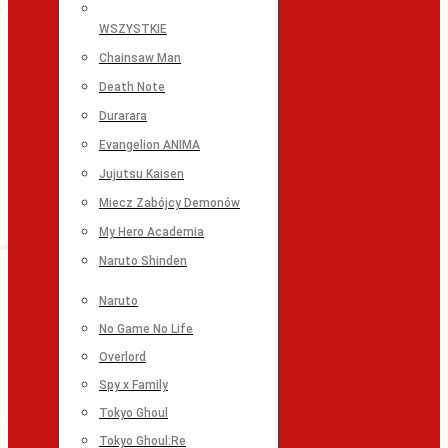
WSZYSTKIE
Chainsaw Man
Death Note
Durarara
Evangelion ANIMA
Jujutsu Kaisen
Miecz Zabójcy Demonów
My Hero Academia
Naruto Shinden
Naruto
No Game No Life
Overlord
Spy x Family
Tokyo Ghoul
Tokyo Ghoul:Re