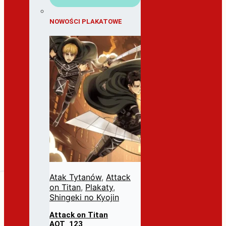
NOWOŚCI PLAKATOWE
Atak Tytanów
,
Attack
on Titan
,
Plakaty
,
Shingeki no Kyojin
Attack on Titan
AOT_123