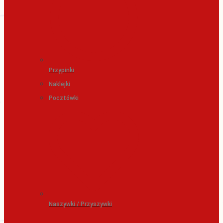
Przypinki
Naklejki
Pocztówki
Naszywki / Przyszywki