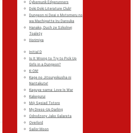
Cyberpunk Edgerunners
Doki Doki Literature Club!
Dungeon ni Deai o Motomeru no
wa Machigatte Iru Darouka
Hanako, Duch ze Szkolnej
Toalety
Horimiya
Initial D
Is It Wrong to Try to Pick Up
Girls in a Dungeon?
K-ON!
Kage no Jitsuryokusha ni
Naritakute!
Kaguya-sama: Love Is War
Kakegurui
Mój Sąsiad Totoro
My Dress-Up Darling
Odrodzony Jako Galareta
Overlord
Sailor Moon