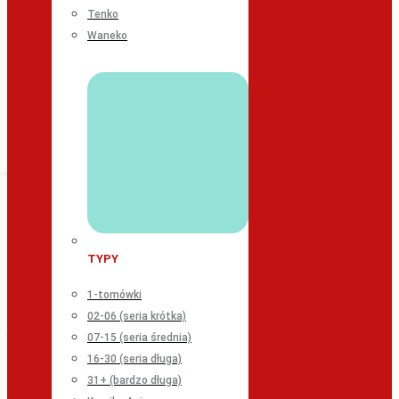
Tenko
Waneko
TYPY
1-tomówki
02-06 (seria krótka)
07-15 (seria średnia)
16-30 (seria długa)
31+ (bardzo długa)