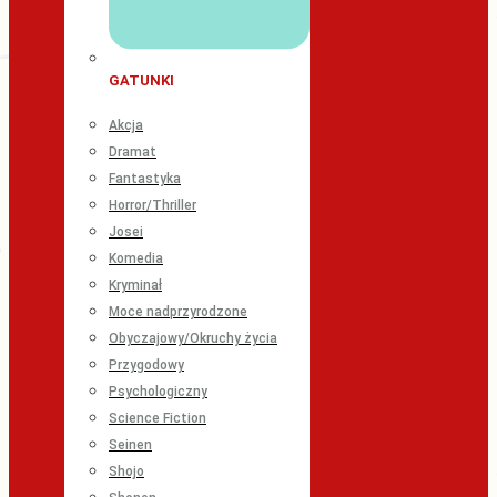
GATUNKI
Akcja
Dramat
Fantastyka
Horror/Thriller
Josei
Komedia
Kryminał
Moce nadprzyrodzone
Obyczajowy/Okruchy życia
Przygodowy
Psychologiczny
Science Fiction
Seinen
Shojo