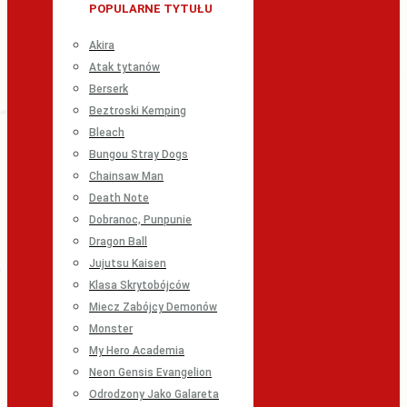
POPULARNE TYTUŁU
Akira
Atak tytanów
Berserk
Beztroski Kemping
Bleach
Bungou Stray Dogs
Chainsaw Man
Death Note
Dobranoc, Punpunie
Dragon Ball
Jujutsu Kaisen
Klasa Skrytobójców
Miecz Zabójcy Demonów
Monster
My Hero Academia
Neon Gensis Evangelion
Odrodzony Jako Galareta