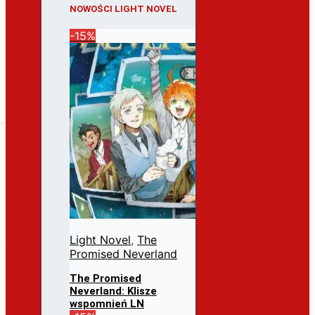
NOWOŚCI LIGHT NOVEL
-15%
Light Novel
,
The
Promised Neverland
The Promised
Neverland: Klisze
wspomnień LN