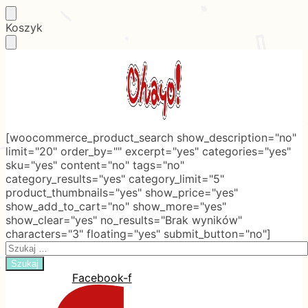
Skip
Skip
Koszyk
to
to
navigation
content
[woocommerce_product_search show_description="no"
limit="20" order_by="" excerpt="yes" categories="yes"
sku="yes" content="no" tags="no"
category_results="yes" category_limit="5"
product_thumbnails="yes" show_price="yes"
show_add_to_cart="no" show_more="yes"
show_clear="yes" no_results="Brak wyników"
characters="3" floating="yes" submit_button="no"]
Search
for:
Facebook-f