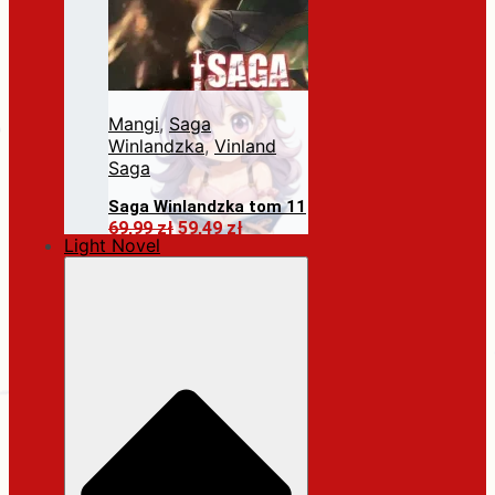
Mangi
,
Saga
Winlandzka
,
Vinland
Saga
Saga Winlandzka tom 11
Pierwotna
Aktualna
69,99
zł
59,49
zł
Light Novel
cena
cena
Dodaj do koszyka
wynosiła:
wynosi:
69,99 zł.
59,49 zł.