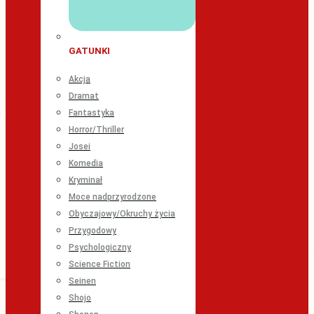
GATUNKI
Akcja
Dramat
Fantastyka
Horror/Thriller
Josei
Komedia
Kryminał
Moce nadprzyrodzone
Obyczajowy/Okruchy życia
Przygodowy
Psychologiczny
Science Fiction
Seinen
Shojo