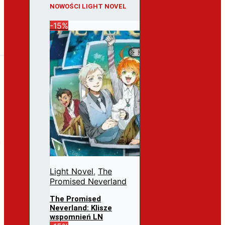
NOWOŚCI LIGHT NOVEL
-15%
Light Novel
,
The
Promised Neverland
The Promised
Neverland: Klisze
wspomnień LN