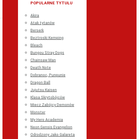
POPULARNE TYTUŁU
Akira
Atak tytanów
Berserk
Beztroski Kemping
Bleach
Bungou Stray Dogs
Chainsaw Man
Death Note
Dobranoc, Punpunie
Dragon Ball
Jujutsu Kaisen
Klasa Skrytobójców
Miecz Zabójcy Demonów
Monster
My Hero Academia
Neon Gensis Evangelion
Odrodzony Jako Galareta