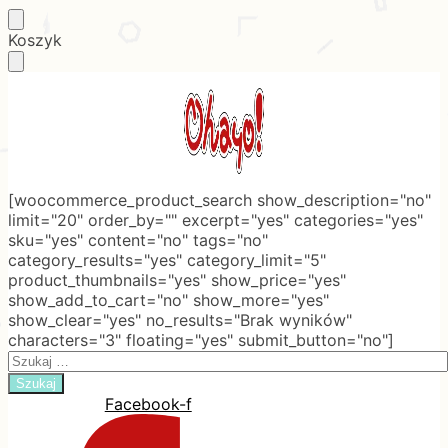
Skip
Skip
Koszyk
to
to
navigation
content
[woocommerce_product_search show_description="no"
limit="20" order_by="" excerpt="yes" categories="yes"
sku="yes" content="no" tags="no"
category_results="yes" category_limit="5"
product_thumbnails="yes" show_price="yes"
show_add_to_cart="no" show_more="yes"
show_clear="yes" no_results="Brak wyników"
characters="3" floating="yes" submit_button="no"]
Search
for:
Facebook-f