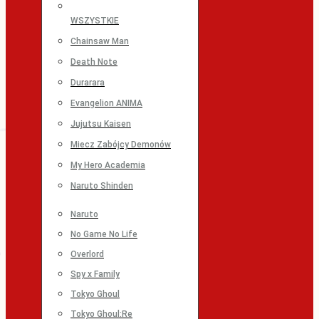
WSZYSTKIE
Chainsaw Man
Death Note
Durarara
Evangelion ANIMA
Jujutsu Kaisen
Miecz Zabójcy Demonów
My Hero Academia
Naruto Shinden
Naruto
No Game No Life
Overlord
Spy x Family
Tokyo Ghoul
Tokyo Ghoul:Re