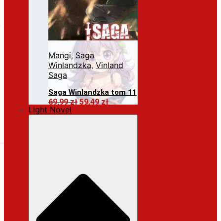
Mangi
,
Saga
Winlandzka
,
Vinland
Saga
Saga Winlandzka tom 11
Pierwotna
Aktualna
69,99
zł
59,49
zł
Light Novel
cena
cena
Dodaj do koszyka
wynosiła:
wynosi:
69,99 zł.
59,49 zł.