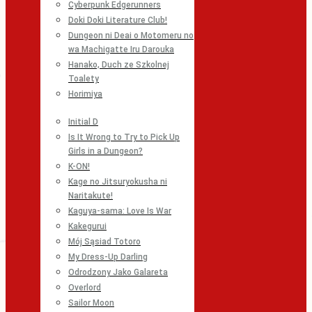
Cyberpunk Edgerunners
Doki Doki Literature Club!
Dungeon ni Deai o Motomeru no
wa Machigatte Iru Darouka
Hanako, Duch ze Szkolnej
Toalety
Horimiya
Initial D
Is It Wrong to Try to Pick Up
Girls in a Dungeon?
K-ON!
Kage no Jitsuryokusha ni
Naritakute!
Kaguya-sama: Love Is War
Kakegurui
Mój Sąsiad Totoro
My Dress-Up Darling
Odrodzony Jako Galareta
Overlord
Sailor Moon