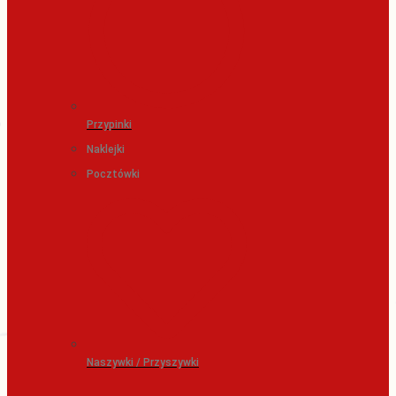
Przypinki
Naklejki
Pocztówki
Naszywki / Przyszywki