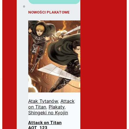
NOWOŚCI PLAKATOWE
Atak Tytanów
,
Attack
on Titan
,
Plakaty
,
Shingeki no Kyojin
Attack on Titan
AOT_123