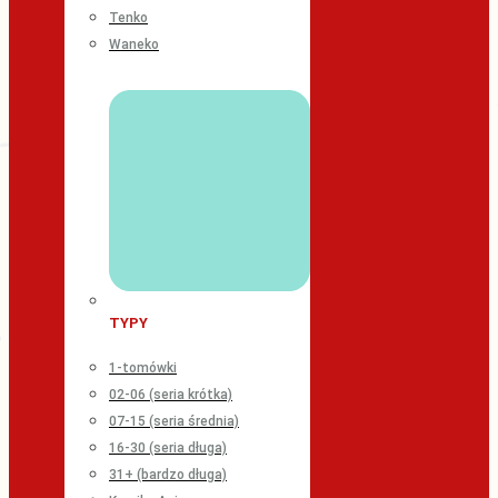
Tenko
Waneko
TYPY
1-tomówki
02-06 (seria krótka)
07-15 (seria średnia)
16-30 (seria długa)
31+ (bardzo długa)