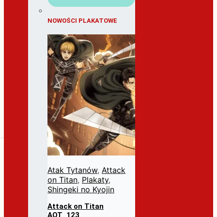
NOWOŚCI PLAKATOWE
Atak Tytanów
,
Attack
on Titan
,
Plakaty
,
Shingeki no Kyojin
Attack on Titan
AOT_123