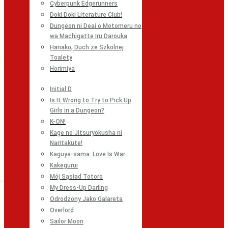
Cyberpunk Edgerunners
Doki Doki Literature Club!
Dungeon ni Deai o Motomeru no
wa Machigatte Iru Darouka
Hanako, Duch ze Szkolnej
Toalety
Horimiya
Initial D
Is It Wrong to Try to Pick Up
Girls in a Dungeon?
K-ON!
Kage no Jitsuryokusha ni
Naritakute!
Kaguya-sama: Love Is War
Kakegurui
Mój Sąsiad Totoro
My Dress-Up Darling
Odrodzony Jako Galareta
Overlord
Sailor Moon