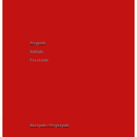
Przypinki
Naklejki
Pocztówki
Naszywki / Przyszywki