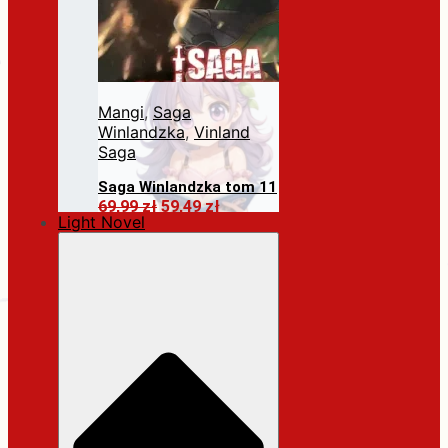
Mangi
,
Saga
Winlandzka
,
Vinland
Saga
Saga Winlandzka tom 11
Pierwotna
Aktualna
69,99
zł
59,49
zł
Light Novel
cena
cena
Dodaj do koszyka
wynosiła:
wynosi:
69,99 zł.
59,49 zł.