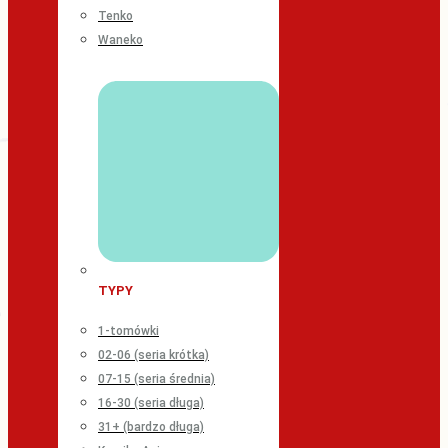
Tenko
Waneko
TYPY
1-tomówki
02-06 (seria krótka)
07-15 (seria średnia)
16-30 (seria długa)
31+ (bardzo długa)