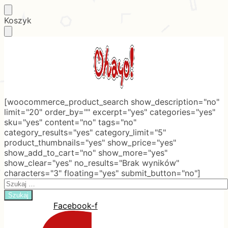
Skip
Skip
Koszyk
to
to
navigation
content
[woocommerce_product_search show_description="no"
limit="20" order_by="" excerpt="yes" categories="yes"
sku="yes" content="no" tags="no"
category_results="yes" category_limit="5"
product_thumbnails="yes" show_price="yes"
show_add_to_cart="no" show_more="yes"
show_clear="yes" no_results="Brak wyników"
characters="3" floating="yes" submit_button="no"]
Search
for:
Facebook-f