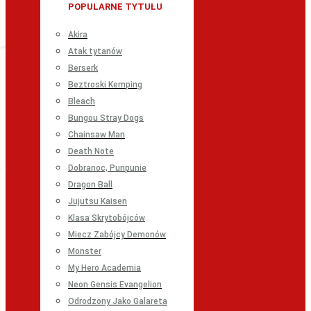
POPULARNE TYTUŁU
Akira
Atak tytanów
Berserk
Beztroski Kemping
Bleach
Bungou Stray Dogs
Chainsaw Man
Death Note
Dobranoc, Punpunie
Dragon Ball
Jujutsu Kaisen
Klasa Skrytobójców
Miecz Zabójcy Demonów
Monster
My Hero Academia
Neon Gensis Evangelion
Odrodzony Jako Galareta