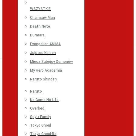
WSZYSTKIE
Chainsaw Man
Death Note
Durarara
Evangelion ANIMA
Jujutsu Kaisen
Miecz Zabójcy Demonów
My Hero Academia
Naruto Shinden
Naruto
No Game No Life
Overlord
Spy x Family
Tokyo Ghoul
Tokyo Ghoul:Re