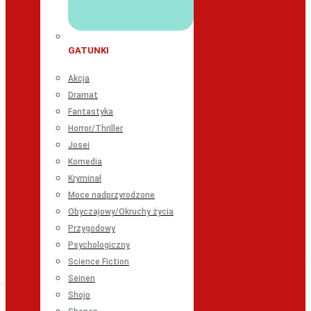
GATUNKI
Akcja
Dramat
Fantastyka
Horror/Thriller
Josei
Komedia
Kryminał
Moce nadprzyrodzone
Obyczajowy/Okruchy życia
Przygodowy
Psychologiczny
Science Fiction
Seinen
Shojo