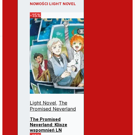
NOWOŚCI LIGHT NOVEL
-15%
Light Novel
,
The
Promised Neverland
The Promised
Neverland: Klisze
wspomnień LN