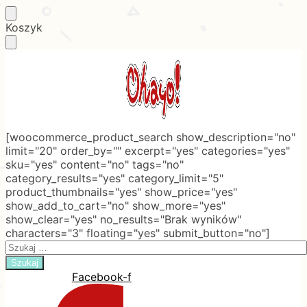
Skip
Skip
Koszyk
to
to
navigation
content
[woocommerce_product_search show_description="no"
limit="20" order_by="" excerpt="yes" categories="yes"
sku="yes" content="no" tags="no"
category_results="yes" category_limit="5"
product_thumbnails="yes" show_price="yes"
show_add_to_cart="no" show_more="yes"
show_clear="yes" no_results="Brak wyników"
characters="3" floating="yes" submit_button="no"]
Search
for:
Facebook-f