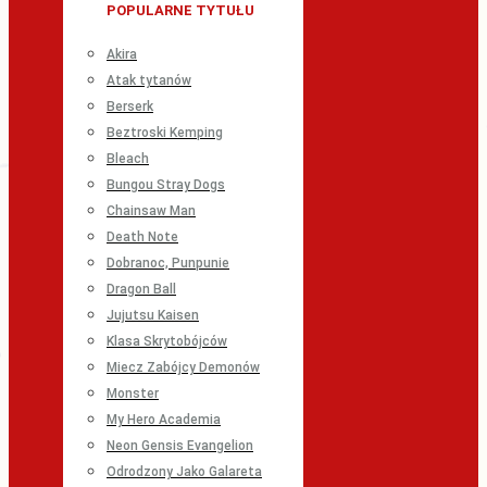
POPULARNE TYTUŁU
Akira
Atak tytanów
Berserk
Beztroski Kemping
Bleach
Bungou Stray Dogs
Chainsaw Man
Death Note
Dobranoc, Punpunie
Dragon Ball
Jujutsu Kaisen
Klasa Skrytobójców
Miecz Zabójcy Demonów
Monster
My Hero Academia
Neon Gensis Evangelion
Odrodzony Jako Galareta