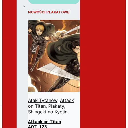
NOWOŚCI PLAKATOWE
Atak Tytanów
,
Attack
on Titan
,
Plakaty
,
Shingeki no Kyojin
Attack on Titan
AOT_123