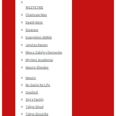
WSZYSTKIE
Chainsaw Man
Death Note
Durarara
Evangelion ANIMA
Jujutsu Kaisen
Miecz Zabójcy Demonów
My Hero Academia
Naruto Shinden
Naruto
No Game No Life
Overlord
Spy x Family
Tokyo Ghoul
Tokyo Ghoul:Re