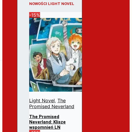
NOWOŚCI LIGHT NOVEL
-15%
Light Novel
,
The
Promised Neverland
The Promised
Neverland: Klisze
wspomnień LN