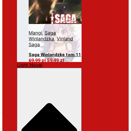
Mangi
,
Saga
Winlandzka
,
Vinland
Saga
Saga Winlandzka tom 11
Pierwotna
Aktualna
69,99
zł
59,49
zł
Light Novel
cena
cena
Dodaj do koszyka
wynosiła:
wynosi:
69,99 zł.
59,49 zł.