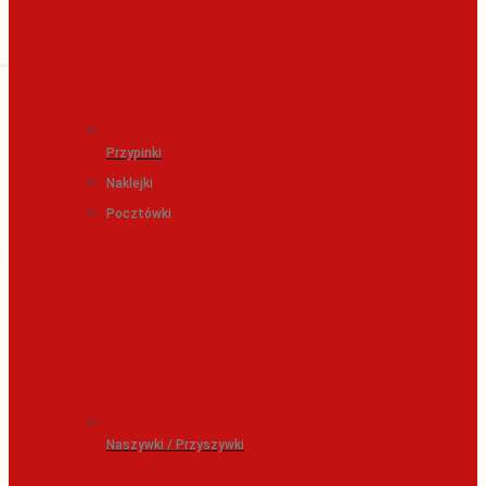
Przypinki
Naklejki
Pocztówki
Naszywki / Przyszywki