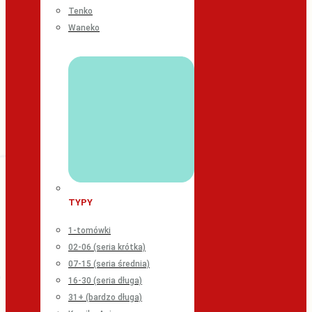
Tenko
Waneko
TYPY
1-tomówki
02-06 (seria krótka)
07-15 (seria średnia)
16-30 (seria długa)
31+ (bardzo długa)