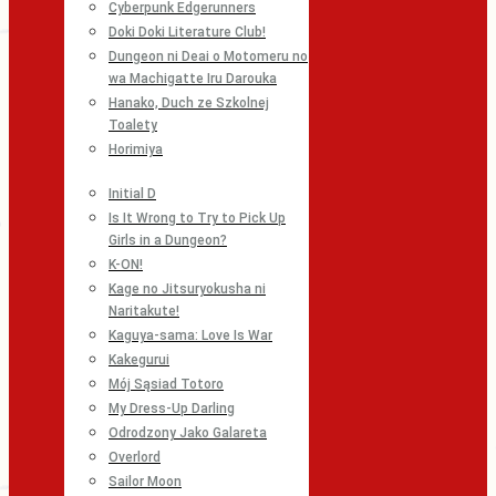
Cyberpunk Edgerunners
Doki Doki Literature Club!
Dungeon ni Deai o Motomeru no
wa Machigatte Iru Darouka
Hanako, Duch ze Szkolnej
Toalety
Horimiya
Initial D
Is It Wrong to Try to Pick Up
Girls in a Dungeon?
K-ON!
Kage no Jitsuryokusha ni
Naritakute!
Kaguya-sama: Love Is War
Kakegurui
Mój Sąsiad Totoro
My Dress-Up Darling
Odrodzony Jako Galareta
Overlord
Sailor Moon