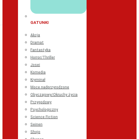
GATUNKI
Akcja
Dramat
Fantastyka
Horror/Thriller
Josei
Komedia
Kryminał
Moce nadprzyrodzone
Obyczajowy/Okruchy życia
Przygodowy
Psychologiczny
Science Fiction
Seinen
Shojo