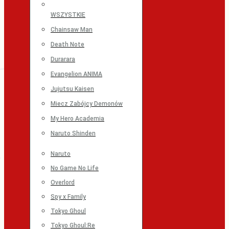
WSZYSTKIE
Chainsaw Man
Death Note
Durarara
Evangelion ANIMA
Jujutsu Kaisen
Miecz Zabójcy Demonów
My Hero Academia
Naruto Shinden
Naruto
No Game No Life
Overlord
Spy x Family
Tokyo Ghoul
Tokyo Ghoul:Re