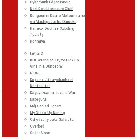
Cyberpunk Edgerunners
Doki Doki Literature Club!
Dungeon ni Deai o Motomeru no
wa Machigatte Iru Darouka
Hanako, Duch ze Szkolnej
Toalety
Horimiya
Initial D
Is It Wrong to Try to Pick Up
Girls in a Dungeon?
K-ON!
Kage no Jitsuryokusha ni
Naritakute!
Kaguya-sama: Love Is War
Kakegurui
Mój Sąsiad Totoro
My Dress-Up Darling
Odrodzony Jako Galareta
Overlord
Sailor Moon