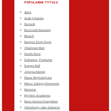
POPULARNE TYTUŁU
Akira
Atak tytanów
Berserk
Beztroski Kemping
Bleach
Bungou Stray Dogs
Chainsaw Man
Death Note
Dobranoc, Punpunie
Dragon Ball
Jujutsu Kaisen
Klasa Skrytobójców
Miecz Zabójcy Demonów
Monster
My Hero Academia
Neon Gensis Evangelion
Odrodzony Jako Galareta