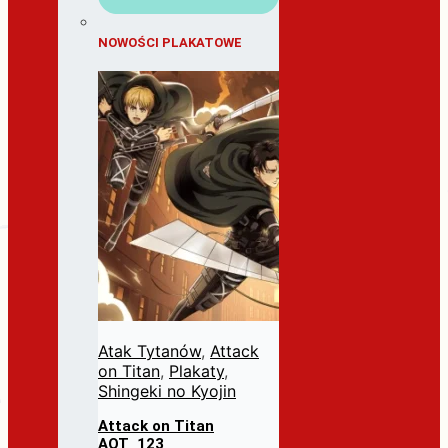
NOWOŚCI PLAKATOWE
Atak Tytanów
,
Attack
on Titan
,
Plakaty
,
Shingeki no Kyojin
Attack on Titan
AOT_123