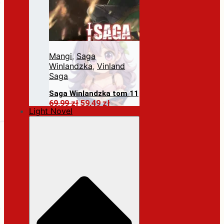
Mangi
,
Saga
Winlandzka
,
Vinland
Saga
Saga Winlandzka tom 11
Pierwotna
Aktualna
69,99
zł
59,49
zł
Light Novel
cena
cena
Dodaj do koszyka
wynosiła:
wynosi:
69,99 zł.
59,49 zł.