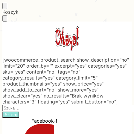
Skip
Skip
Koszyk
to
to
navigation
content
[woocommerce_product_search show_description="no"
limit="20" order_by="" excerpt="yes" categories="yes"
sku="yes" content="no" tags="no"
category_results="yes" category_limit="5"
product_thumbnails="yes" show_price="yes"
show_add_to_cart="no" show_more="yes"
show_clear="yes" no_results="Brak wyników"
characters="3" floating="yes" submit_button="no"]
Search
for:
Facebook-f