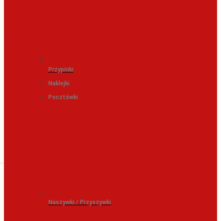
Przypinki
Naklejki
Pocztówki
Naszywki / Przyszywki