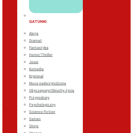
GATUNKI
Akcja
Dramat
Fantastyka
Horror/Thriller
Josei
Komedia
Kryminał
Moce nadprzyrodzone
Obyczajowy/Okruchy życia
Przygodowy
Psychologiczny
Science Fiction
Seinen
Shojo