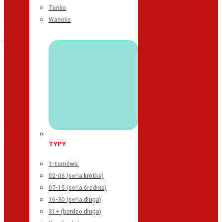
Tenko
Waneko
TYPY
1-tomówki
02-06 (seria krótka)
07-15 (seria średnia)
16-30 (seria długa)
31+ (bardzo długa)