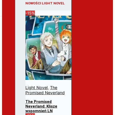
NOWOŚCI LIGHT NOVEL
-15%
Light Novel
,
The
Promised Neverland
The Promised
Neverland: Klisze
wspomnień LN