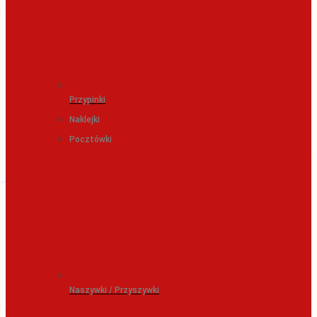
Przypinki
Naklejki
Pocztówki
Naszywki / Przyszywki