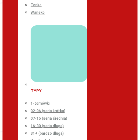
Tenko
Waneko
TYPY
1-tomówki
02-06 (seria krótka)
07-15 (seria średnia)
16-30 (seria długa)
31+ (bardzo długa)