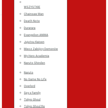
WSZYSTKIE
Chainsaw Man
Death Note
Durarara
Evangelion ANIMA
Jujutsu Kaisen
Miecz Zabójcy Demonów
My Hero Academia
Naruto Shinden
Naruto
No Game No Life
Overlord
Spy x Family
Tokyo Ghoul
Tokyo Ghoul:Re