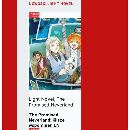
NOWOŚCI LIGHT NOVEL
-15%
Light Novel
,
The
Promised Neverland
The Promised
Neverland: Klisze
wspomnień LN