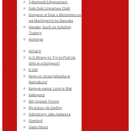
Cyberpunk Edgerunners
Doki Doki Literature Club!
Dungeon ni Deai o Motomeru no
wa Machigatte Iru Darouka
Hanako, Duch ze Szkolnej
Toalety
Horimiya
Initial D
Is It Wrong to Try to Pick Up
Girls in a Dungeon?
K-ON!
Kage no Jitsuryokusha ni
Naritakute!
Kaguya-sama: Love Is War
Kakegurui
Mój Sąsiad Totoro
My Dress-Up Darling
Odrodzony Jako Galareta
Overlord
Sailor Moon