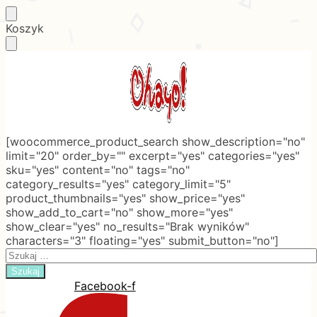
Skip
Skip
Koszyk
to
to
navigation
content
[woocommerce_product_search show_description="no"
limit="20" order_by="" excerpt="yes" categories="yes"
sku="yes" content="no" tags="no"
category_results="yes" category_limit="5"
product_thumbnails="yes" show_price="yes"
show_add_to_cart="no" show_more="yes"
show_clear="yes" no_results="Brak wyników"
characters="3" floating="yes" submit_button="no"]
Search
for:
Facebook-f