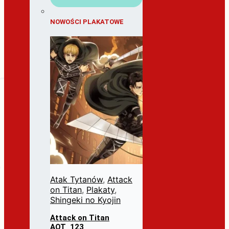
NOWOŚCI PLAKATOWE
Atak Tytanów
,
Attack
on Titan
,
Plakaty
,
Shingeki no Kyojin
Attack on Titan
AOT_123