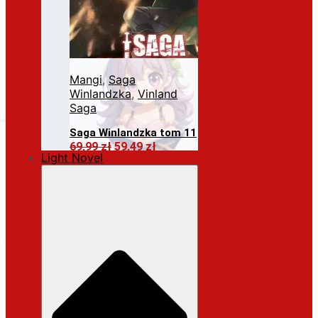
Mangi
,
Saga
Winlandzka
,
Vinland
Saga
Saga Winlandzka tom 11
Pierwotna
Aktualna
69,99
zł
59,49
zł
Light Novel
cena
cena
Dodaj do koszyka
wynosiła:
wynosi:
69,99 zł.
59,49 zł.