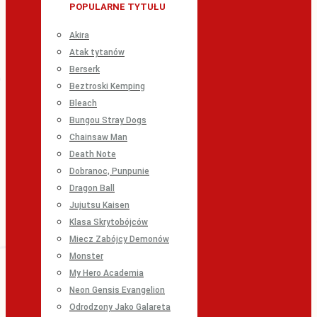
POPULARNE TYTUŁU
Akira
Atak tytanów
Berserk
Beztroski Kemping
Bleach
Bungou Stray Dogs
Chainsaw Man
Death Note
Dobranoc, Punpunie
Dragon Ball
Jujutsu Kaisen
Klasa Skrytobójców
Miecz Zabójcy Demonów
Monster
My Hero Academia
Neon Gensis Evangelion
Odrodzony Jako Galareta