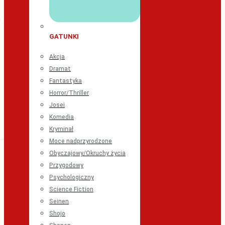
GATUNKI
Akcja
Dramat
Fantastyka
Horror/Thriller
Josei
Komedia
Kryminał
Moce nadprzyrodzone
Obyczajowy/Okruchy życia
Przygodowy
Psychologiczny
Science Fiction
Seinen
Shojo