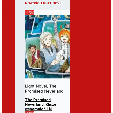
NOWOŚCI LIGHT NOVEL
-15%
Light Novel
,
The
Promised Neverland
The Promised
Neverland: Klisze
wspomnień LN