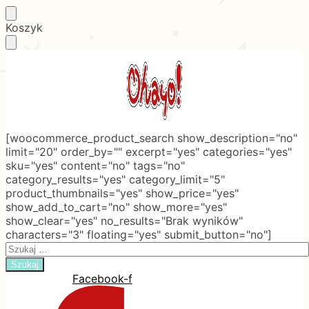
Skip
Skip
Koszyk
to
to
navigation
content
[woocommerce_product_search show_description="no"
limit="20" order_by="" excerpt="yes" categories="yes"
sku="yes" content="no" tags="no"
category_results="yes" category_limit="5"
product_thumbnails="yes" show_price="yes"
show_add_to_cart="no" show_more="yes"
show_clear="yes" no_results="Brak wyników"
characters="3" floating="yes" submit_button="no"]
Search
for:
Facebook-f