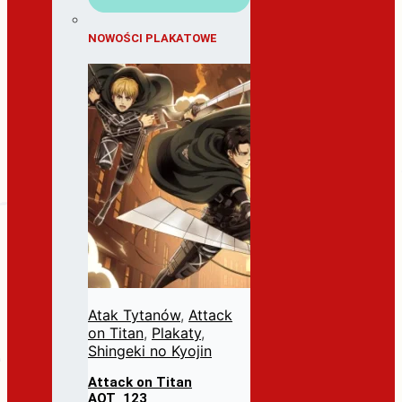
NOWOŚCI PLAKATOWE
Atak Tytanów
,
Attack
on Titan
,
Plakaty
,
Shingeki no Kyojin
Attack on Titan
AOT_123