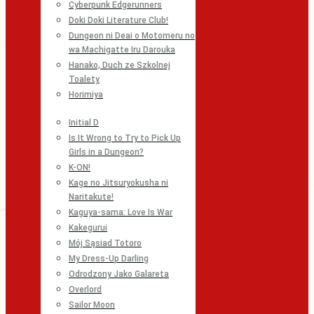
Cyberpunk Edgerunners
Doki Doki Literature Club!
Dungeon ni Deai o Motomeru no
wa Machigatte Iru Darouka
Hanako, Duch ze Szkolnej
Toalety
Horimiya
Initial D
Is It Wrong to Try to Pick Up
Girls in a Dungeon?
K-ON!
Kage no Jitsuryokusha ni
Naritakute!
Kaguya-sama: Love Is War
Kakegurui
Mój Sąsiad Totoro
My Dress-Up Darling
Odrodzony Jako Galareta
Overlord
Sailor Moon