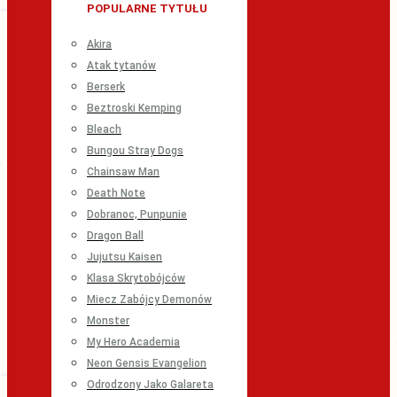
POPULARNE TYTUŁU
Akira
Atak tytanów
Berserk
Beztroski Kemping
Bleach
Bungou Stray Dogs
Chainsaw Man
Death Note
Dobranoc, Punpunie
Dragon Ball
Jujutsu Kaisen
Klasa Skrytobójców
Miecz Zabójcy Demonów
Monster
My Hero Academia
Neon Gensis Evangelion
Odrodzony Jako Galareta