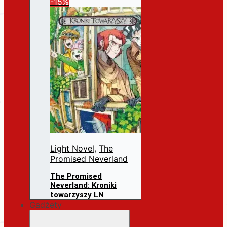
Pierwotna
Aktualna
-15%
31,99
zł
27,19
zł
cena
cena
Dodaj do koszyka
wynosiła:
wynosi:
31,99 zł.
27,19 zł.
Light Novel
,
The
Promised Neverland
The Promised
Neverland: Kroniki
towarzyszy LN
Pierwotna
Aktualna
Gadżety
31,99
zł
27,19
zł
cena
cena
Dodaj do koszyka
wynosiła:
wynosi: