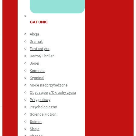
GATUNKI
Akcja
Dramat
Fantastyka
Horror/Thriller
Josei
Komedia
Kryminał
Moce nadprzyrodzone
Obyczajowy/Okruchy życia
Przygodowy
Psychologiczny
Science Fiction
Seinen
Shojo