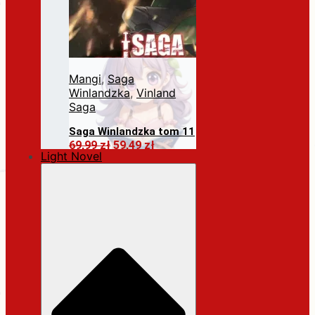
Mangi
,
Saga
Winlandzka
,
Vinland
Saga
Saga Winlandzka tom 11
Pierwotna
Aktualna
69,99
zł
59,49
zł
Light Novel
cena
cena
Dodaj do koszyka
wynosiła:
wynosi:
69,99 zł.
59,49 zł.