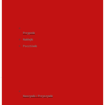
Przypinki
Naklejki
Pocztówki
Naszywki / Przyszywki