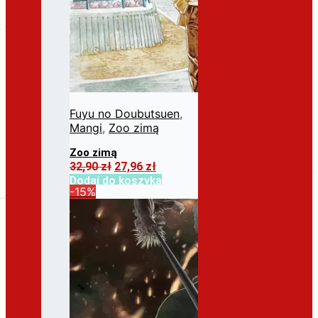
Fuyu no Doubutsuen
,
Mangi
,
Zoo zimą
Zoo zimą
Pierwotna
Aktualna
32,90
zł
27,96
zł
cena
cena
Dodaj do koszyka
-15%
wynosiła:
wynosi:
32,90 zł.
27,96 zł.