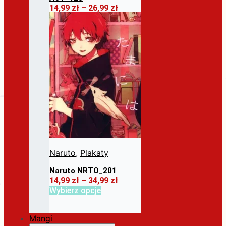
Zakres
14,99
zł
–
26,99
zł
cen:
Ten
Wybierz opcje
od
produkt
14,99 zł
ma
do
wiele
26,99 zł
wariantów.
Opcje
można
wybrać
na
stronie
produktu
Naruto
,
Plakaty
Naruto NRTO_201
Zakres
14,99
zł
–
34,99
zł
cen:
Ten
Wybierz opcje
od
produkt
14,99 zł
ma
do
Mangi
wiele