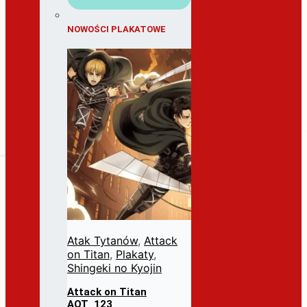
NOWOŚCI PLAKATOWE
Atak Tytanów
,
Attack
on Titan
,
Plakaty
,
Shingeki no Kyojin
Attack on Titan
AOT_123