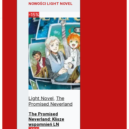
NOWOŚCI LIGHT NOVEL
-15%
Light Novel
,
The
Promised Neverland
The Promised
Neverland: Klisze
wspomnień LN