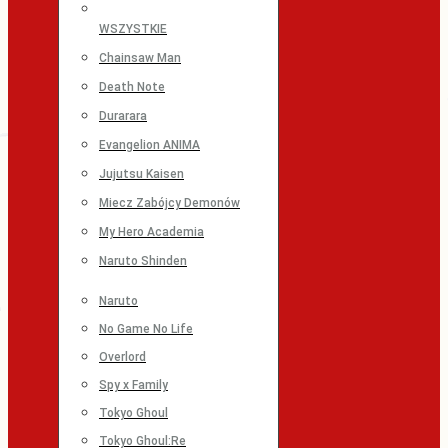
WSZYSTKIE
Chainsaw Man
Death Note
Durarara
Evangelion ANIMA
Jujutsu Kaisen
Miecz Zabójcy Demonów
My Hero Academia
Naruto Shinden
Naruto
No Game No Life
Overlord
Spy x Family
Tokyo Ghoul
Tokyo Ghoul:Re