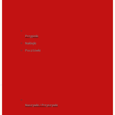
Przypinki
Naklejki
Pocztówki
Naszywki / Przyszywki