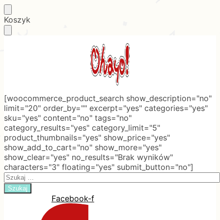
Skip
Skip
Koszyk
to
to
navigation
content
[woocommerce_product_search show_description="no"
limit="20" order_by="" excerpt="yes" categories="yes"
sku="yes" content="no" tags="no"
category_results="yes" category_limit="5"
product_thumbnails="yes" show_price="yes"
show_add_to_cart="no" show_more="yes"
show_clear="yes" no_results="Brak wyników"
characters="3" floating="yes" submit_button="no"]
Search
for:
Facebook-f