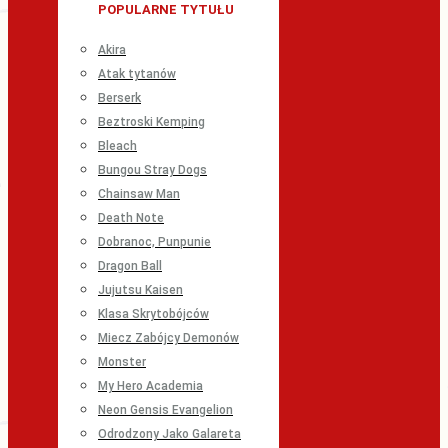
POPULARNE TYTUŁU
Akira
Atak tytanów
Berserk
Beztroski Kemping
Bleach
Bungou Stray Dogs
Chainsaw Man
Death Note
Dobranoc, Punpunie
Dragon Ball
Jujutsu Kaisen
Klasa Skrytobójców
Miecz Zabójcy Demonów
Monster
My Hero Academia
Neon Gensis Evangelion
Odrodzony Jako Galareta