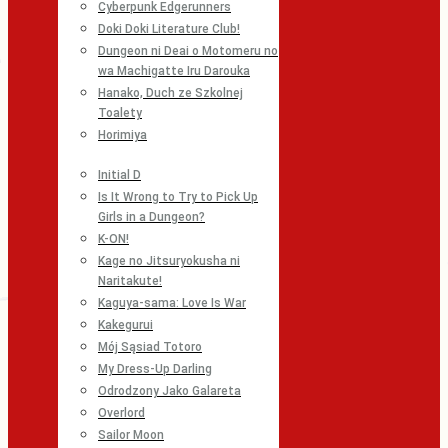
Cyberpunk Edgerunners
Doki Doki Literature Club!
Dungeon ni Deai o Motomeru no
wa Machigatte Iru Darouka
Hanako, Duch ze Szkolnej
Toalety
Horimiya
Initial D
Is It Wrong to Try to Pick Up
Girls in a Dungeon?
K-ON!
Kage no Jitsuryokusha ni
Naritakute!
Kaguya-sama: Love Is War
Kakegurui
Mój Sąsiad Totoro
My Dress-Up Darling
Odrodzony Jako Galareta
Overlord
Sailor Moon