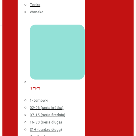
Tenko
Waneko
TYPY
1-tomówki
02-06 (seria krótka)
07-15 (seria średnia)
16-30 (seria długa)
31+ (bardzo długa)