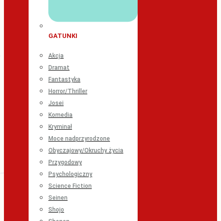
GATUNKI
Akcja
Dramat
Fantastyka
Horror/Thriller
Josei
Komedia
Kryminał
Moce nadprzyrodzone
Obyczajowy/Okruchy życia
Przygodowy
Psychologiczny
Science Fiction
Seinen
Shojo