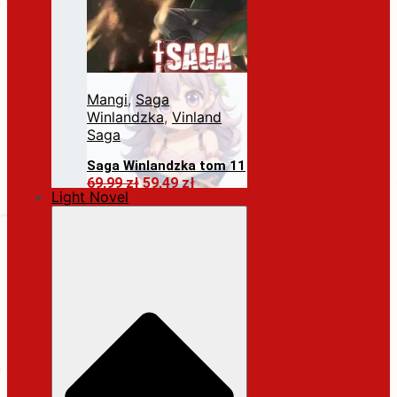
Mangi
,
Saga
Winlandzka
,
Vinland
Saga
Saga Winlandzka tom 11
Pierwotna
Aktualna
69,99
zł
59,49
zł
Light Novel
cena
cena
Dodaj do koszyka
wynosiła:
wynosi:
69,99 zł.
59,49 zł.