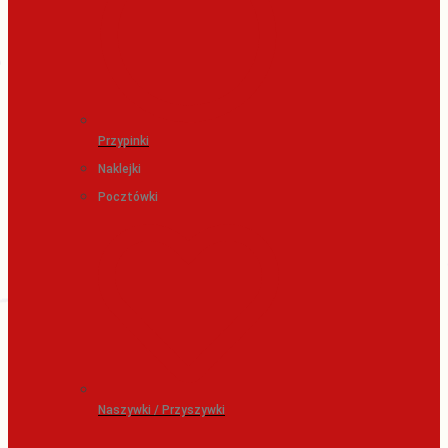
Przypinki
Naklejki
Pocztówki
Naszywki / Przyszywki