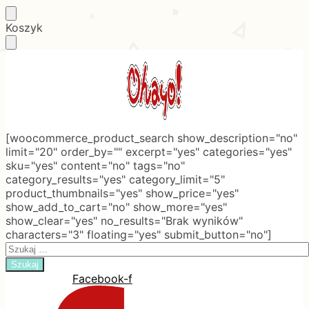
Skip
Skip
Koszyk
to
to
navigation
content
[woocommerce_product_search show_description="no"
limit="20" order_by="" excerpt="yes" categories="yes"
sku="yes" content="no" tags="no"
category_results="yes" category_limit="5"
product_thumbnails="yes" show_price="yes"
show_add_to_cart="no" show_more="yes"
show_clear="yes" no_results="Brak wyników"
characters="3" floating="yes" submit_button="no"]
Search
for:
Facebook-f