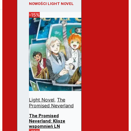
NOWOŚCI LIGHT NOVEL
-15%
Light Novel
,
The
Promised Neverland
The Promised
Neverland: Klisze
wspomnień LN