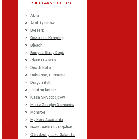
POPULARNE TYTUŁU
Akira
Atak tytanów
Berserk
Beztroski Kemping
Bleach
Bungou Stray Dogs
Chainsaw Man
Death Note
Dobranoc, Punpunie
Dragon Ball
Jujutsu Kaisen
Klasa Skrytobójców
Miecz Zabójcy Demonów
Monster
My Hero Academia
Neon Gensis Evangelion
Odrodzony Jako Galareta