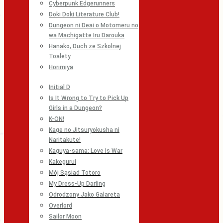
Cyberpunk Edgerunners
Doki Doki Literature Club!
Dungeon ni Deai o Motomeru no
wa Machigatte Iru Darouka
Hanako, Duch ze Szkolnej
Toalety
Horimiya
Initial D
Is It Wrong to Try to Pick Up
Girls in a Dungeon?
K-ON!
Kage no Jitsuryokusha ni
Naritakute!
Kaguya-sama: Love Is War
Kakegurui
Mój Sąsiad Totoro
My Dress-Up Darling
Odrodzony Jako Galareta
Overlord
Sailor Moon