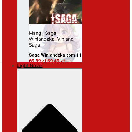
Mangi
,
Saga
Winlandzka
,
Vinland
Saga
Saga Winlandzka tom 11
Pierwotna
Aktualna
69,99
zł
59,49
zł
Light Novel
cena
cena
Dodaj do koszyka
wynosiła:
wynosi:
69,99 zł.
59,49 zł.