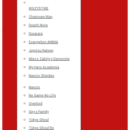
WSZYSTKIE
Chainsaw Man
Death Note
Durarara
Evangelion ANIMA
Jujutsu Kaisen
Miecz Zabójcy Demonów
My Hero Academia
Naruto Shinden
Naruto
No Game No Life
Overlord
Spy x Family
Tokyo Ghoul
Tokyo Ghoul:Re