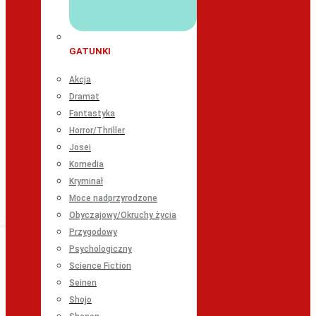
GATUNKI
Akcja
Dramat
Fantastyka
Horror/Thriller
Josei
Komedia
Kryminał
Moce nadprzyrodzone
Obyczajowy/Okruchy życia
Przygodowy
Psychologiczny
Science Fiction
Seinen
Shojo