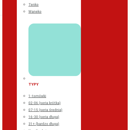
Tenko
Waneko
TYPY
1-tomówki
02-06 (seria krótka)
07-15 (seria średnia)
16-30 (seria długa)
31+ (bardzo długa)