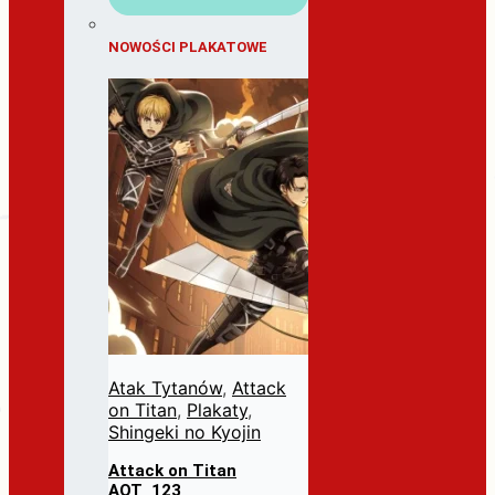
NOWOŚCI PLAKATOWE
Atak Tytanów
,
Attack
on Titan
,
Plakaty
,
Shingeki no Kyojin
Attack on Titan
AOT_123