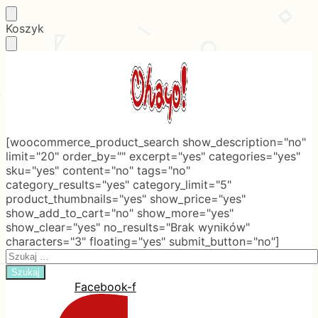
Skip
Skip
Koszyk
to
to
navigation
content
[woocommerce_product_search show_description="no"
limit="20" order_by="" excerpt="yes" categories="yes"
sku="yes" content="no" tags="no"
category_results="yes" category_limit="5"
product_thumbnails="yes" show_price="yes"
show_add_to_cart="no" show_more="yes"
show_clear="yes" no_results="Brak wyników"
characters="3" floating="yes" submit_button="no"]
Search
for:
Facebook-f