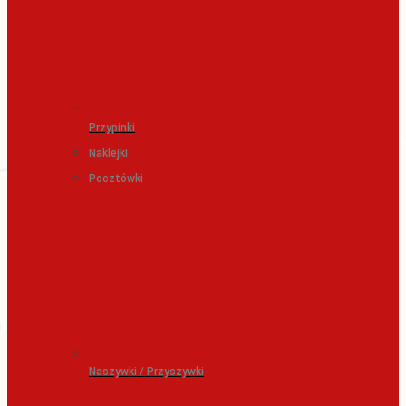
Przypinki
Naklejki
Pocztówki
Naszywki / Przyszywki