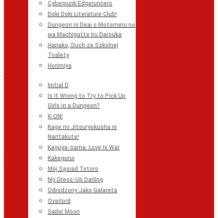
Cyberpunk Edgerunners
Doki Doki Literature Club!
Dungeon ni Deai o Motomeru no
wa Machigatte Iru Darouka
Hanako, Duch ze Szkolnej
Toalety
Horimiya
Initial D
Is It Wrong to Try to Pick Up
Girls in a Dungeon?
K-ON!
Kage no Jitsuryokusha ni
Naritakute!
Kaguya-sama: Love Is War
Kakegurui
Mój Sąsiad Totoro
My Dress-Up Darling
Odrodzony Jako Galareta
Overlord
Sailor Moon