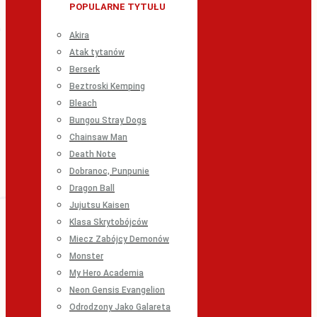
POPULARNE TYTUŁU
Akira
Atak tytanów
Berserk
Beztroski Kemping
Bleach
Bungou Stray Dogs
Chainsaw Man
Death Note
Dobranoc, Punpunie
Dragon Ball
Jujutsu Kaisen
Klasa Skrytobójców
Miecz Zabójcy Demonów
Monster
My Hero Academia
Neon Gensis Evangelion
Odrodzony Jako Galareta