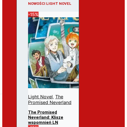
NOWOŚCI LIGHT NOVEL
-15%
Light Novel
,
The
Promised Neverland
The Promised
Neverland: Klisze
wspomnień LN