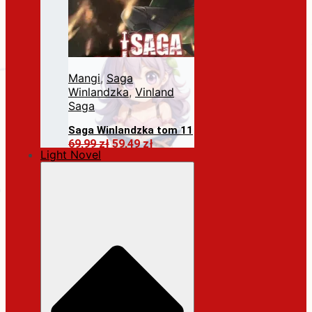
Mangi
,
Saga
Winlandzka
,
Vinland
Saga
Saga Winlandzka tom 11
Pierwotna
Aktualna
69,99
zł
59,49
zł
Light Novel
cena
cena
Dodaj do koszyka
wynosiła:
wynosi:
69,99 zł.
59,49 zł.