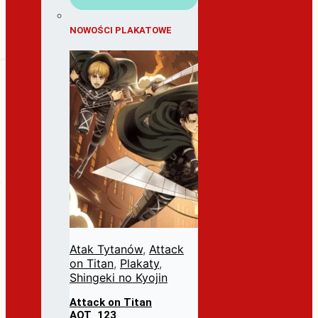
NOWOŚCI PLAKATOWE
Atak Tytanów
,
Attack
on Titan
,
Plakaty
,
Shingeki no Kyojin
Attack on Titan
AOT_123