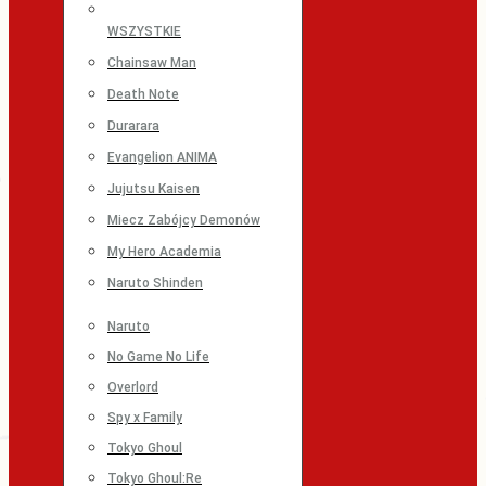
WSZYSTKIE
Chainsaw Man
Death Note
Durarara
Evangelion ANIMA
Jujutsu Kaisen
Miecz Zabójcy Demonów
My Hero Academia
Naruto Shinden
Naruto
No Game No Life
Overlord
Spy x Family
Tokyo Ghoul
Tokyo Ghoul:Re