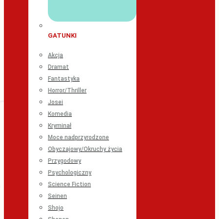
GATUNKI
Akcja
Dramat
Fantastyka
Horror/Thriller
Josei
Komedia
Kryminał
Moce nadprzyrodzone
Obyczajowy/Okruchy życia
Przygodowy
Psychologiczny
Science Fiction
Seinen
Shojo