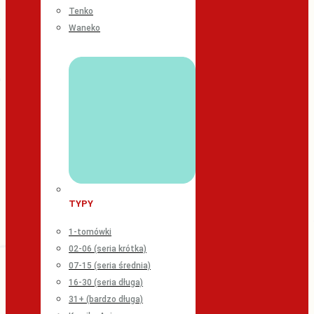
Tenko
Waneko
TYPY
1-tomówki
02-06 (seria krótka)
07-15 (seria średnia)
16-30 (seria długa)
31+ (bardzo długa)