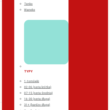
Tenko
Waneko
TYPY
1-tomówki
02-06 (seria krótka)
07-15 (seria średnia)
16-30 (seria długa)
31+ (bardzo długa)