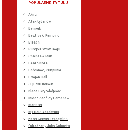
POPULARNE TYTUŁU
Akira
Atak tytanów
Berserk
Beztroski Kemping
Bleach
Bungou Stray Dogs
Chainsaw Man
Death Note
Dobranoc, Punpunie
Dragon Ball
Jujutsu Kaisen
Klasa Skrytobójców
Miecz Zabójcy Demonów
Monster
My Hero Academia
Neon Gensis Evangelion
Odrodzony Jako Galareta