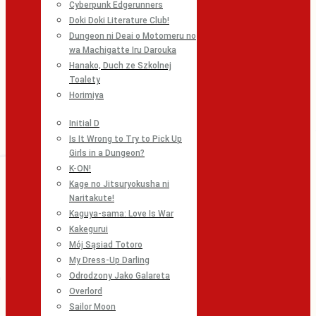
Cyberpunk Edgerunners
Doki Doki Literature Club!
Dungeon ni Deai o Motomeru no
wa Machigatte Iru Darouka
Hanako, Duch ze Szkolnej
Toalety
Horimiya
Initial D
Is It Wrong to Try to Pick Up
Girls in a Dungeon?
K-ON!
Kage no Jitsuryokusha ni
Naritakute!
Kaguya-sama: Love Is War
Kakegurui
Mój Sąsiad Totoro
My Dress-Up Darling
Odrodzony Jako Galareta
Overlord
Sailor Moon