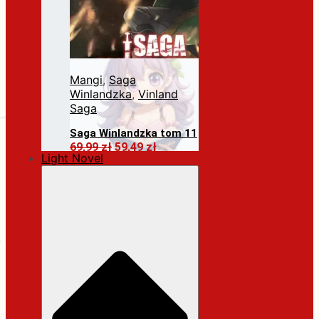
Mangi
,
Saga
Winlandzka
,
Vinland
Saga
Saga Winlandzka tom 11
Pierwotna
Aktualna
69,99
zł
59,49
zł
Light Novel
cena
cena
Dodaj do koszyka
wynosiła:
wynosi:
69,99 zł.
59,49 zł.