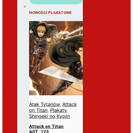
NOWOŚCI PLAKATOWE
Atak Tytanów
,
Attack
on Titan
,
Plakaty
,
Shingeki no Kyojin
Attack on Titan
AOT_123