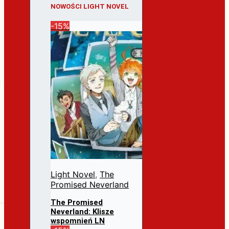
NOWOŚCI LIGHT NOVEL
-15%
Light Novel
,
The
Promised Neverland
The Promised
Neverland: Klisze
wspomnień LN