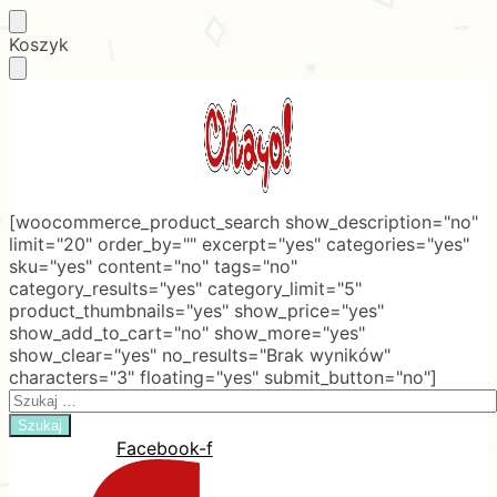
Skip
Skip
Koszyk
to
to
navigation
content
[woocommerce_product_search show_description="no"
limit="20" order_by="" excerpt="yes" categories="yes"
sku="yes" content="no" tags="no"
category_results="yes" category_limit="5"
product_thumbnails="yes" show_price="yes"
show_add_to_cart="no" show_more="yes"
show_clear="yes" no_results="Brak wyników"
characters="3" floating="yes" submit_button="no"]
Search
for:
Facebook-f