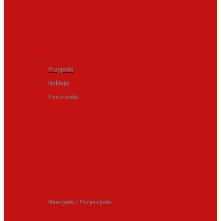
Przypinki
Naklejki
Pocztówki
Naszywki / Przyszywki