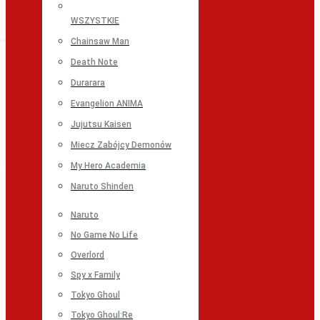
WSZYSTKIE
Chainsaw Man
Death Note
Durarara
Evangelion ANIMA
Jujutsu Kaisen
Miecz Zabójcy Demonów
My Hero Academia
Naruto Shinden
Naruto
No Game No Life
Overlord
Spy x Family
Tokyo Ghoul
Tokyo Ghoul:Re