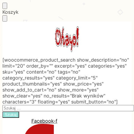
Skip
Skip
Koszyk
to
to
navigation
content
[woocommerce_product_search show_description="no"
limit="20" order_by="" excerpt="yes" categories="yes"
sku="yes" content="no" tags="no"
category_results="yes" category_limit="5"
product_thumbnails="yes" show_price="yes"
show_add_to_cart="no" show_more="yes"
show_clear="yes" no_results="Brak wyników"
characters="3" floating="yes" submit_button="no"]
Search
for:
Facebook-f