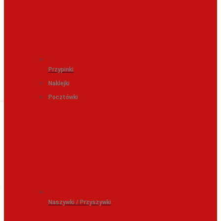
Przypinki
Naklejki
Pocztówki
Naszywki / Przyszywki