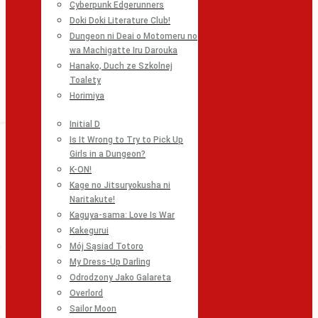
Cyberpunk Edgerunners
Doki Doki Literature Club!
Dungeon ni Deai o Motomeru no
wa Machigatte Iru Darouka
Hanako, Duch ze Szkolnej
Toalety
Horimiya
Initial D
Is It Wrong to Try to Pick Up
Girls in a Dungeon?
K-ON!
Kage no Jitsuryokusha ni
Naritakute!
Kaguya-sama: Love Is War
Kakegurui
Mój Sąsiad Totoro
My Dress-Up Darling
Odrodzony Jako Galareta
Overlord
Sailor Moon