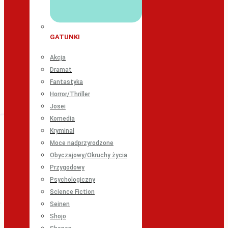
GATUNKI
Akcja
Dramat
Fantastyka
Horror/Thriller
Josei
Komedia
Kryminał
Moce nadprzyrodzone
Obyczajowy/Okruchy życia
Przygodowy
Psychologiczny
Science Fiction
Seinen
Shojo