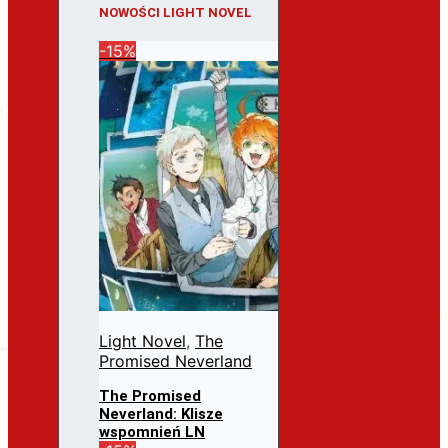
NOWOŚCI LIGHT NOVEL
-15%
Light Novel
,
The
Promised Neverland
The Promised
Neverland: Klisze
wspomnień LN