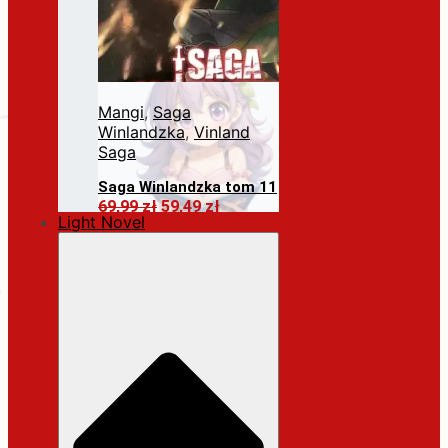
Mangi
,
Saga
Winlandzka
,
Vinland
Saga
Saga Winlandzka tom 11
Pierwotna
Aktualna
69,99
zł
59,49
zł
Light Novel
cena
cena
Dodaj do koszyka
wynosiła:
wynosi:
69,99 zł.
59,49 zł.