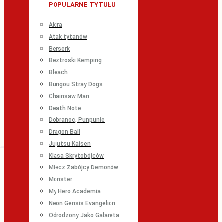
POPULARNE TYTUŁU
Akira
Atak tytanów
Berserk
Beztroski Kemping
Bleach
Bungou Stray Dogs
Chainsaw Man
Death Note
Dobranoc, Punpunie
Dragon Ball
Jujutsu Kaisen
Klasa Skrytobójców
Miecz Zabójcy Demonów
Monster
My Hero Academia
Neon Gensis Evangelion
Odrodzony Jako Galareta