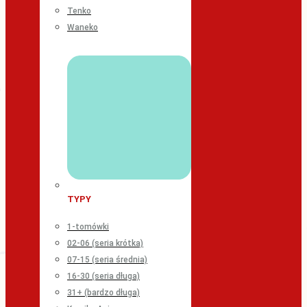
Tenko
Waneko
TYPY
1-tomówki
02-06 (seria krótka)
07-15 (seria średnia)
16-30 (seria długa)
31+ (bardzo długa)