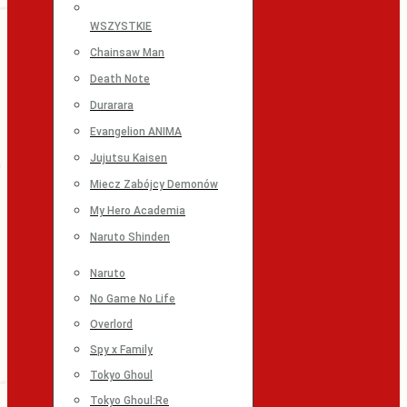
WSZYSTKIE
Chainsaw Man
Death Note
Durarara
Evangelion ANIMA
Jujutsu Kaisen
Miecz Zabójcy Demonów
My Hero Academia
Naruto Shinden
Naruto
No Game No Life
Overlord
Spy x Family
Tokyo Ghoul
Tokyo Ghoul:Re