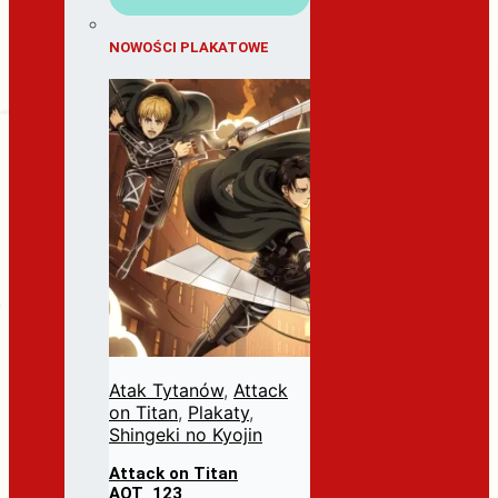
NOWOŚCI PLAKATOWE
Atak Tytanów
,
Attack
on Titan
,
Plakaty
,
Shingeki no Kyojin
Attack on Titan
AOT_123