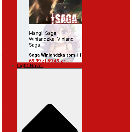
Mangi
,
Saga
Winlandzka
,
Vinland
Saga
Saga Winlandzka tom 11
Pierwotna
Aktualna
69,99
zł
59,49
zł
Light Novel
cena
cena
Dodaj do koszyka
wynosiła:
wynosi:
69,99 zł.
59,49 zł.