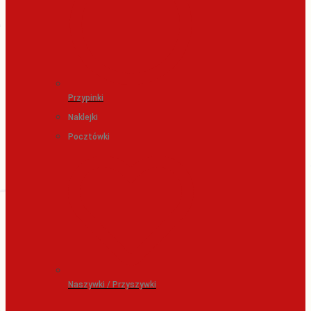
Przypinki
Naklejki
Pocztówki
Naszywki / Przyszywki