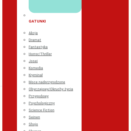
GATUNKI
Akcja
Dramat
Fantastyka
Horror/Thriller
Josei
Komedia
Kryminał
Moce nadprzyrodzone
Obyczajowy/Okruchy życia
Przygodowy
Psychologiczny
Science Fiction
Seinen
Shojo