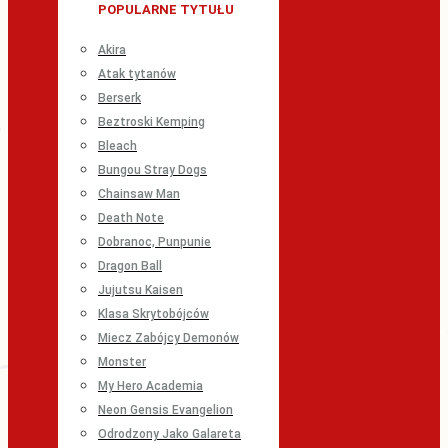
POPULARNE TYTUŁU
Akira
Atak tytanów
Berserk
Beztroski Kemping
Bleach
Bungou Stray Dogs
Chainsaw Man
Death Note
Dobranoc, Punpunie
Dragon Ball
Jujutsu Kaisen
Klasa Skrytobójców
Miecz Zabójcy Demonów
Monster
My Hero Academia
Neon Gensis Evangelion
Odrodzony Jako Galareta