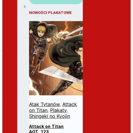
NOWOŚCI PLAKATOWE
Atak Tytanów
,
Attack
on Titan
,
Plakaty
,
Shingeki no Kyojin
Attack on Titan
AOT_123