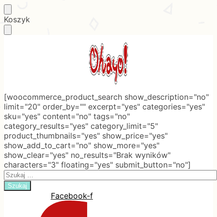
Skip
Skip
Koszyk
to
to
navigation
content
[woocommerce_product_search show_description="no"
limit="20" order_by="" excerpt="yes" categories="yes"
sku="yes" content="no" tags="no"
category_results="yes" category_limit="5"
product_thumbnails="yes" show_price="yes"
show_add_to_cart="no" show_more="yes"
show_clear="yes" no_results="Brak wyników"
characters="3" floating="yes" submit_button="no"]
Search
for:
Facebook-f