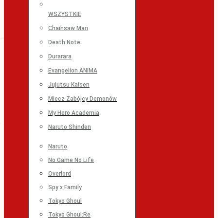
WSZYSTKIE
Chainsaw Man
Death Note
Durarara
Evangelion ANIMA
Jujutsu Kaisen
Miecz Zabójcy Demonów
My Hero Academia
Naruto Shinden
Naruto
No Game No Life
Overlord
Spy x Family
Tokyo Ghoul
Tokyo Ghoul:Re