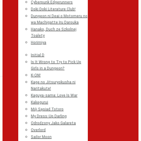
Cyberpunk Edgerunners
Doki Doki Literature Club!
Dungeon ni Deai o Motomeru no
wa Machigatte Iru Darouka
Hanako, Duch ze Szkolnej
Toalety
Horimiya
Initial D
Is It Wrong to Try to Pick Up
Girls in a Dungeon?
K-ON!
Kage no Jitsuryokusha ni
Naritakute!
Kaguya-sama: Love Is War
Kakegurui
Mój Sąsiad Totoro
My Dress-Up Darling
Odrodzony Jako Galareta
Overlord
Sailor Moon