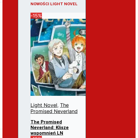
NOWOŚCI LIGHT NOVEL
-15%
Light Novel
,
The
Promised Neverland
The Promised
Neverland: Klisze
wspomnień LN