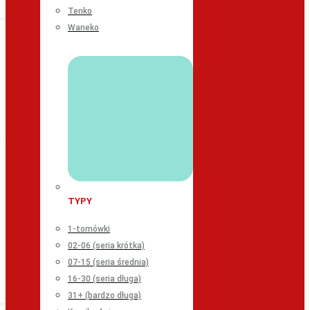
Tenko
Waneko
TYPY
1-tomówki
02-06 (seria krótka)
07-15 (seria średnia)
16-30 (seria długa)
31+ (bardzo długa)