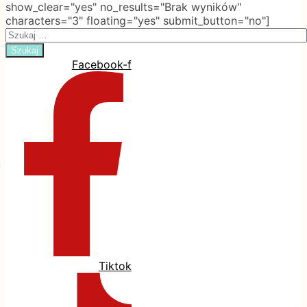
show_clear="yes" no_results="Brak wyników"
characters="3" floating="yes" submit_button="no"]
Search
for:
Facebook-f
Tiktok