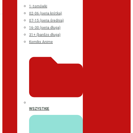
1-tomówki
02-06 (seria krótka)
07-15 (seria średnia)
16-30 (seria długa)
31+ (bardzo długa)
Komiks Anime
WSZYSTKIE