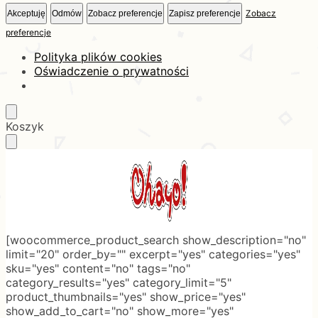
Zobacz
Akceptuję
Odmów
Zobacz preferencje
Zapisz preferencje
preferencje
Polityka plików cookies
Oświadczenie o prywatności
Skip
Skip
Koszyk
to
to
navigation
content
[woocommerce_product_search show_description="no"
limit="20" order_by="" excerpt="yes" categories="yes"
sku="yes" content="no" tags="no"
category_results="yes" category_limit="5"
product_thumbnails="yes" show_price="yes"
show_add_to_cart="no" show_more="yes"