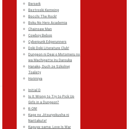
Berserk
Beztroski Kemping
Bocchi The Rock!
Boku No Hero Academia
Chainsaw Man
Cowboy Bebop
Cyberpunk Edgerunners
Doki Doki Literature Club!
Dungeon ni Deai o Motomeru no
wa Machigatte Iru Darouka
Hanako, Duch ze Szkolnej
Toalety
Horimiya
Initial D
Is It Wrong to Try to Pick Up
Girls in a Dungeon?
K-ON!
Kage no Jitsuryokusha ni
Naritakute!
Kaguya-sama: Love Is War