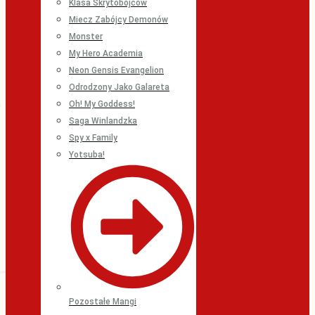
Klasa Skrytobójców
Miecz Zabójcy Demonów
Monster
My Hero Academia
Neon Gensis Evangelion
Odrodzony Jako Galareta
Oh! My Goddess!
Saga Winlandzka
Spy x Family
Yotsuba!
Pozostałe Mangi