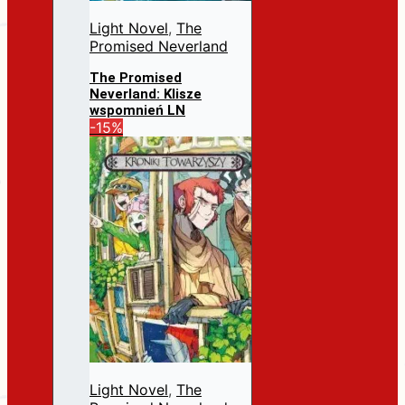
Light Novel
,
The
Promised Neverland
The Promised
Neverland: Klisze
wspomnień LN
Pierwotna
Aktualna
-15%
31,99
zł
27,19
zł
cena
cena
Dodaj do koszyka
wynosiła:
wynosi:
31,99 zł.
27,19 zł.
Light Novel
,
The