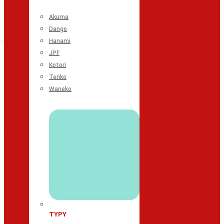
Akuma
Dango
Hanami
JPF
Kotori
Tenko
Waneko
TYPY