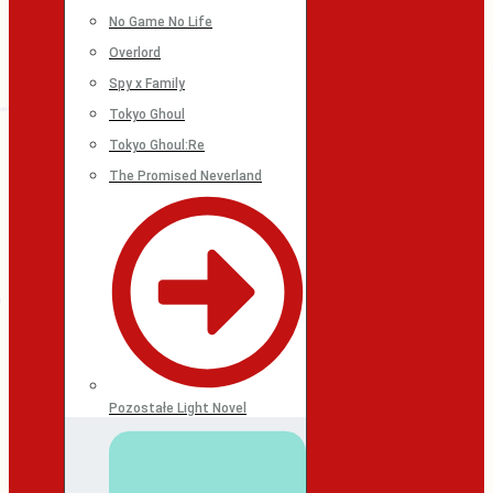
No Game No Life
Overlord
Spy x Family
Tokyo Ghoul
Tokyo Ghoul:Re
The Promised Neverland
Pozostałe Light Novel