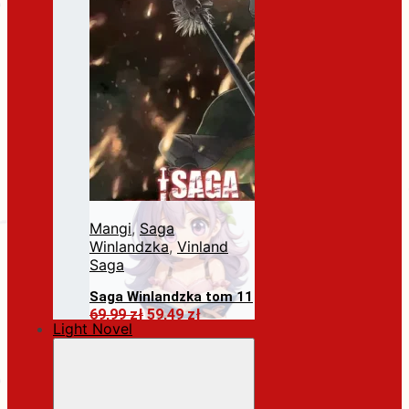
Mangi
,
Saga
Winlandzka
,
Vinland
Saga
Saga Winlandzka tom 11
Pierwotna
Aktualna
69,99
zł
59,49
zł
Light Novel
cena
cena
Dodaj do koszyka
wynosiła:
wynosi:
69,99 zł.
59,49 zł.