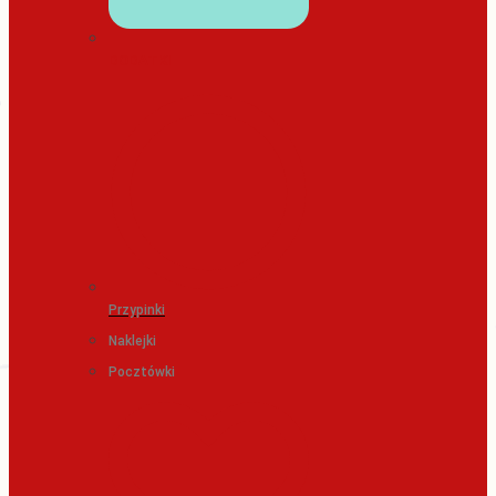
DODATKI
Przypinki
Naklejki
Pocztówki