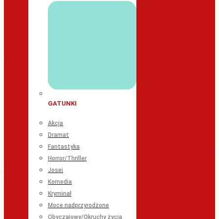
GATUNKI
Akcja
Dramat
Fantastyka
Horror/Thriller
Josei
Komedia
Kryminał
Moce nadprzyrodzone
Obyczajowy/Okruchy życia