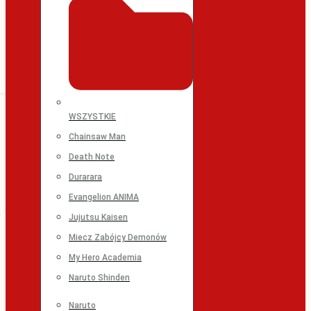
WSZYSTKIE
Chainsaw Man
Death Note
Durarara
Evangelion ANIMA
Jujutsu Kaisen
Miecz Zabójcy Demonów
My Hero Academia
Naruto Shinden
Naruto