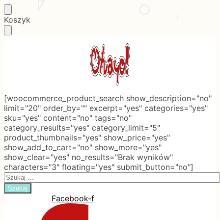
Skip
Skip
Koszyk
to
to
navigation
content
[woocommerce_product_search show_description="no"
limit="20" order_by="" excerpt="yes" categories="yes"
sku="yes" content="no" tags="no"
category_results="yes" category_limit="5"
product_thumbnails="yes" show_price="yes"
show_add_to_cart="no" show_more="yes"
show_clear="yes" no_results="Brak wyników"
characters="3" floating="yes" submit_button="no"]
Search
for:
Facebook-f