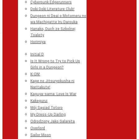
Cyberpunk Edgerunners
Doki Doki Literature Club!
Dungeon ni Deai o Motomeru no
wa Machigatte Iru Darouka
Hanako, Duch ze Szkolnej
Toalety
Horimiya
Initial D
Is It Wrong to Try to Pick Up
Girls in a Dungeon?
K-ON!
Kage no Jitsuryokusha ni
Naritakute!
Kaguya-sama: Love Is War
Kakegurui
Mój Sąsiad Totoro
My Dress-Up Darling
Odrodzony Jako Galareta
Overlord
Sailor Moon