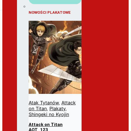
NOWOŚCI PLAKATOWE
Atak Tytanów
,
Attack
on Titan
,
Plakaty
,
Shingeki no Kyojin
Attack on Titan
AOT_123