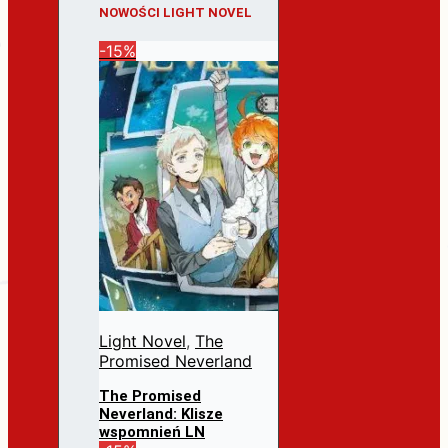
NOWOŚCI LIGHT NOVEL
-15%
Light Novel
,
The
Promised Neverland
The Promised
Neverland: Klisze
wspomnień LN