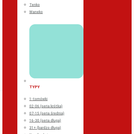
Tenko
Waneko
TYPY
1-tomówki
02-06 (seria krótka)
07-15 (seria średnia)
16-30 (seria długa)
31+ (bardzo długa)