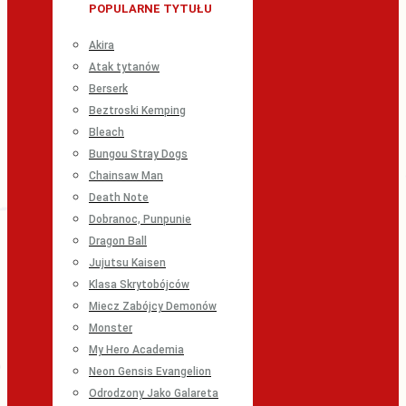
POPULARNE TYTUŁU
Akira
Atak tytanów
Berserk
Beztroski Kemping
Bleach
Bungou Stray Dogs
Chainsaw Man
Death Note
Dobranoc, Punpunie
Dragon Ball
Jujutsu Kaisen
Klasa Skrytobójców
Miecz Zabójcy Demonów
Monster
My Hero Academia
Neon Gensis Evangelion
Odrodzony Jako Galareta