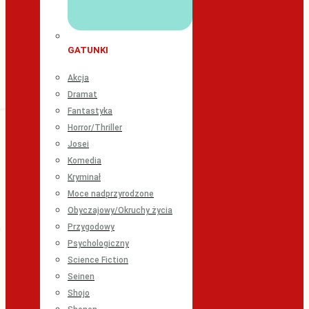
GATUNKI
Akcja
Dramat
Fantastyka
Horror/Thriller
Josei
Komedia
Kryminał
Moce nadprzyrodzone
Obyczajowy/Okruchy życia
Przygodowy
Psychologiczny
Science Fiction
Seinen
Shojo