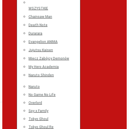
WSZYSTKIE
Chainsaw Man
Death Note
Durarara
Evangelion ANIMA
Jujutsu Kaisen
Miecz Zabójcy Demonów
My Hero Academia
Naruto Shinden
Naruto
No Game No Life
Overlord
Spy x Family
Tokyo Ghoul
Tokyo Ghoul:Re