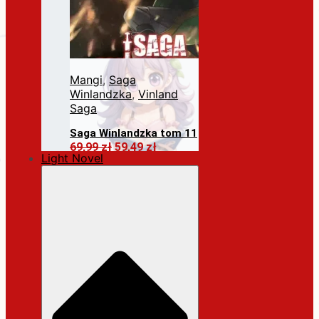
Mangi
,
Saga
Winlandzka
,
Vinland
Saga
Saga Winlandzka tom 11
Pierwotna
Aktualna
69,99
zł
59,49
zł
Light Novel
cena
cena
Dodaj do koszyka
wynosiła:
wynosi:
69,99 zł.
59,49 zł.