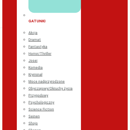
GATUNKI
Akcja
Dramat
Fantastyka
Horror/Thriller
Josei
Komedia
Kryminał
Moce nadprzyrodzone
Obyczajowy/Okruchy życia
Przygodowy
Psychologiczny
Science Fiction
Seinen
Shojo