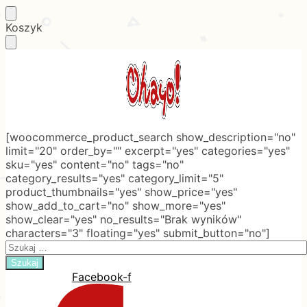
Skip
Skip
Koszyk
to
to
navigation
content
[woocommerce_product_search show_description="no"
limit="20" order_by="" excerpt="yes" categories="yes"
sku="yes" content="no" tags="no"
category_results="yes" category_limit="5"
product_thumbnails="yes" show_price="yes"
show_add_to_cart="no" show_more="yes"
show_clear="yes" no_results="Brak wyników"
characters="3" floating="yes" submit_button="no"]
Search
for:
Facebook-f