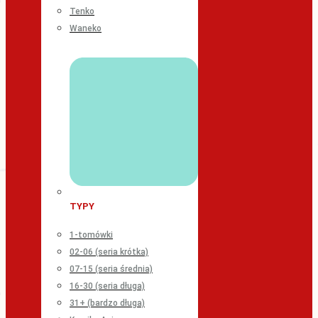
Tenko
Waneko
TYPY
1-tomówki
02-06 (seria krótka)
07-15 (seria średnia)
16-30 (seria długa)
31+ (bardzo długa)