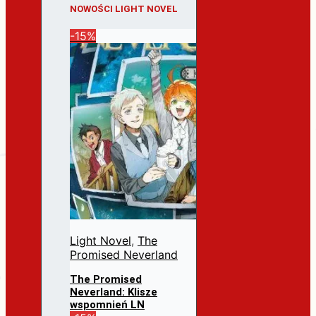
NOWOŚCI LIGHT NOVEL
-15%
Light Novel
,
The
Promised Neverland
The Promised
Neverland: Klisze
wspomnień LN