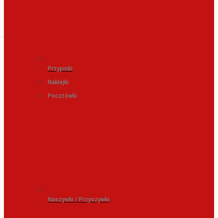
Przypinki
Naklejki
Pocztówki
Naszywki / Przyszywki