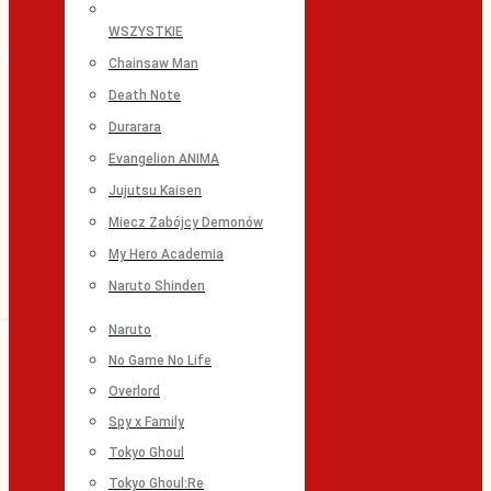
WSZYSTKIE
Chainsaw Man
Death Note
Durarara
Evangelion ANIMA
Jujutsu Kaisen
Miecz Zabójcy Demonów
My Hero Academia
Naruto Shinden
Naruto
No Game No Life
Overlord
Spy x Family
Tokyo Ghoul
Tokyo Ghoul:Re