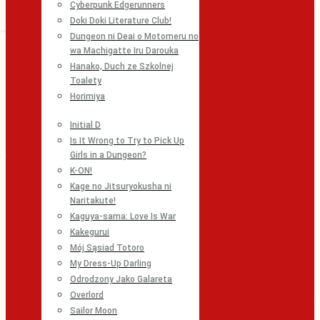
Cyberpunk Edgerunners
Doki Doki Literature Club!
Dungeon ni Deai o Motomeru no
wa Machigatte Iru Darouka
Hanako, Duch ze Szkolnej
Toalety
Horimiya
Initial D
Is It Wrong to Try to Pick Up
Girls in a Dungeon?
K-ON!
Kage no Jitsuryokusha ni
Naritakute!
Kaguya-sama: Love Is War
Kakegurui
Mój Sąsiad Totoro
My Dress-Up Darling
Odrodzony Jako Galareta
Overlord
Sailor Moon