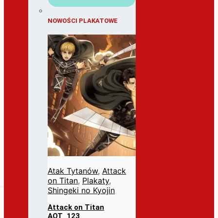
NOWOŚCI PLAKATOWE
Atak Tytanów
,
Attack
on Titan
,
Plakaty
,
Shingeki no Kyojin
Attack on Titan
AOT_123