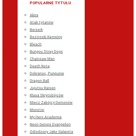
POPULARNE TYTUŁU
Akira
Atak tytanów
Berserk
Beztroski Kemping
Bleach
Bungou Stray Dogs
Chainsaw Man
Death Note
Dobranoc, Punpunie
Dragon Ball
Jujutsu Kaisen
Klasa Skrytobójców
Miecz Zabójcy Demonów
Monster
My Hero Academia
Neon Gensis Evangelion
Odrodzony Jako Galareta