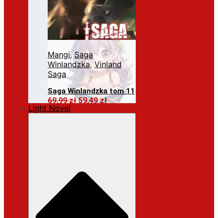
Mangi
,
Saga
Winlandzka
,
Vinland
Saga
Saga Winlandzka tom 11
Pierwotna
Aktualna
69,99
zł
59,49
zł
Light Novel
cena
cena
Dodaj do koszyka
wynosiła:
wynosi:
69,99 zł.
59,49 zł.