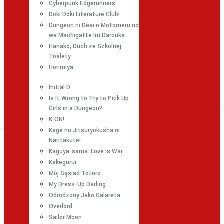
Cyberpunk Edgerunners
Doki Doki Literature Club!
Dungeon ni Deai o Motomeru no
wa Machigatte Iru Darouka
Hanako, Duch ze Szkolnej
Toalety
Horimiya
Initial D
Is It Wrong to Try to Pick Up
Girls in a Dungeon?
K-ON!
Kage no Jitsuryokusha ni
Naritakute!
Kaguya-sama: Love Is War
Kakegurui
Mój Sąsiad Totoro
My Dress-Up Darling
Odrodzony Jako Galareta
Overlord
Sailor Moon