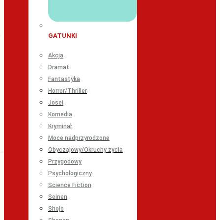
GATUNKI
Akcja
Dramat
Fantastyka
Horror/Thriller
Josei
Komedia
Kryminał
Moce nadprzyrodzone
Obyczajowy/Okruchy życia
Przygodowy
Psychologiczny
Science Fiction
Seinen
Shojo