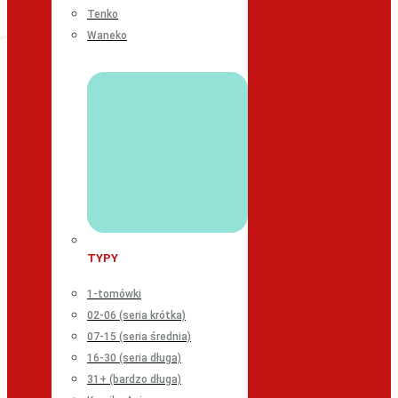
Tenko
Waneko
TYPY
1-tomówki
02-06 (seria krótka)
07-15 (seria średnia)
16-30 (seria długa)
31+ (bardzo długa)