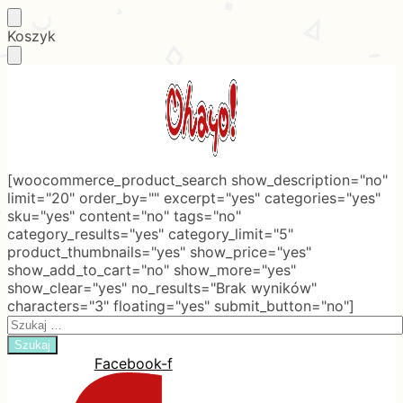
Skip
Skip
Koszyk
to
to
navigation
content
[woocommerce_product_search show_description="no"
limit="20" order_by="" excerpt="yes" categories="yes"
sku="yes" content="no" tags="no"
category_results="yes" category_limit="5"
product_thumbnails="yes" show_price="yes"
show_add_to_cart="no" show_more="yes"
show_clear="yes" no_results="Brak wyników"
characters="3" floating="yes" submit_button="no"]
Search
for:
Facebook-f