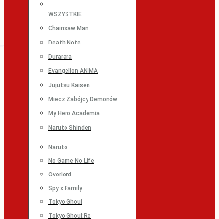
WSZYSTKIE
Chainsaw Man
Death Note
Durarara
Evangelion ANIMA
Jujutsu Kaisen
Miecz Zabójcy Demonów
My Hero Academia
Naruto Shinden
Naruto
No Game No Life
Overlord
Spy x Family
Tokyo Ghoul
Tokyo Ghoul:Re