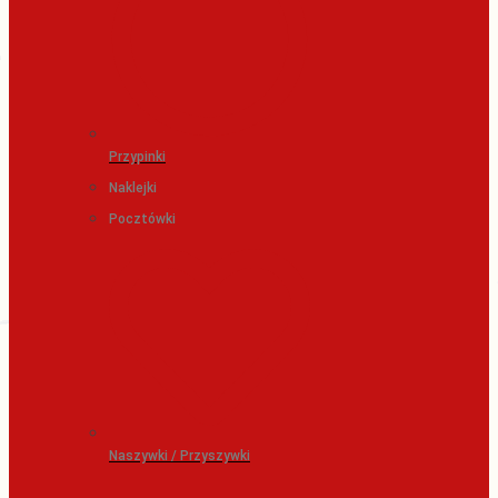
Przypinki
Naklejki
Pocztówki
Naszywki / Przyszywki