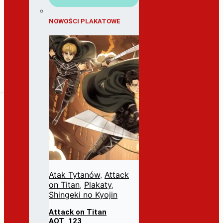
NOWOŚCI PLAKATOWE
Atak Tytanów
,
Attack
on Titan
,
Plakaty
,
Shingeki no Kyojin
Attack on Titan
AOT_123