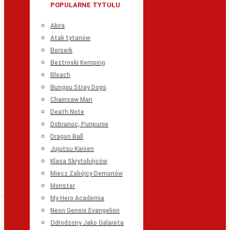
POPULARNE TYTUŁU
Akira
Atak tytanów
Berserk
Beztroski Kemping
Bleach
Bungou Stray Dogs
Chainsaw Man
Death Note
Dobranoc, Punpunie
Dragon Ball
Jujutsu Kaisen
Klasa Skrytobójców
Miecz Zabójcy Demonów
Monster
My Hero Academia
Neon Gensis Evangelion
Odrodzony Jako Galareta