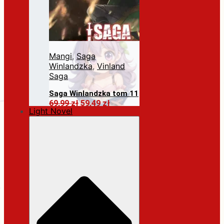
Mangi
,
Saga
Winlandzka
,
Vinland
Saga
Saga Winlandzka tom 11
Pierwotna
Aktualna
69,99
zł
59,49
zł
Light Novel
cena
cena
Dodaj do koszyka
wynosiła:
wynosi:
69,99 zł.
59,49 zł.