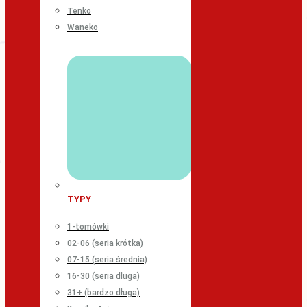
Tenko
Waneko
TYPY
1-tomówki
02-06 (seria krótka)
07-15 (seria średnia)
16-30 (seria długa)
31+ (bardzo długa)