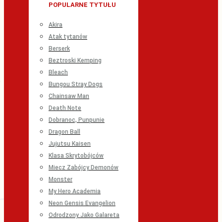
POPULARNE TYTUŁU
Akira
Atak tytanów
Berserk
Beztroski Kemping
Bleach
Bungou Stray Dogs
Chainsaw Man
Death Note
Dobranoc, Punpunie
Dragon Ball
Jujutsu Kaisen
Klasa Skrytobójców
Miecz Zabójcy Demonów
Monster
My Hero Academia
Neon Gensis Evangelion
Odrodzony Jako Galareta