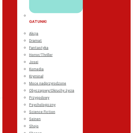
GATUNKI
Akcja
Dramat
Fantastyka
Horror/Thriller
Josei
Komedia
Kryminał
Moce nadprzyrodzone
Obyczajowy/Okruchy życia
Przygodowy
Psychologiczny
Science Fiction
Seinen
Shojo