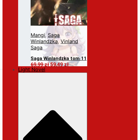
Mangi
,
Saga
Winlandzka
,
Vinland
Saga
Saga Winlandzka tom 11
Pierwotna
Aktualna
69,99
zł
59,49
zł
Light Novel
cena
cena
Dodaj do koszyka
wynosiła:
wynosi:
69,99 zł.
59,49 zł.