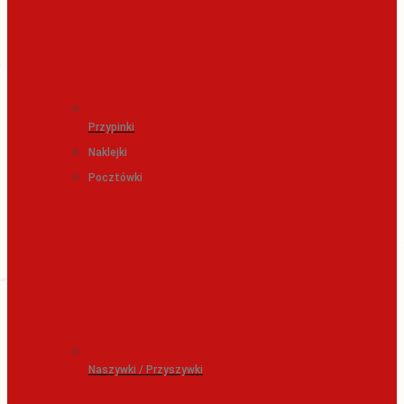
Przypinki
Naklejki
Pocztówki
Naszywki / Przyszywki