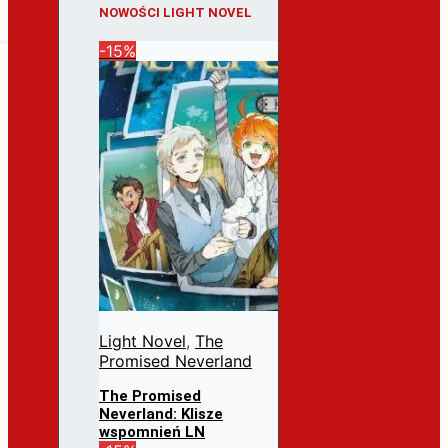
NOWOŚCI LIGHT NOVEL
-15%
Light Novel
,
The
Promised Neverland
The Promised
Neverland: Klisze
wspomnień LN