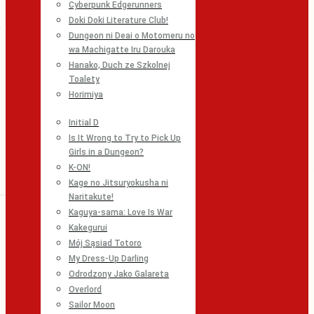
Cyberpunk Edgerunners
Doki Doki Literature Club!
Dungeon ni Deai o Motomeru no
wa Machigatte Iru Darouka
Hanako, Duch ze Szkolnej
Toalety
Horimiya
Initial D
Is It Wrong to Try to Pick Up
Girls in a Dungeon?
K-ON!
Kage no Jitsuryokusha ni
Naritakute!
Kaguya-sama: Love Is War
Kakegurui
Mój Sąsiad Totoro
My Dress-Up Darling
Odrodzony Jako Galareta
Overlord
Sailor Moon