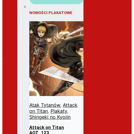
NOWOŚCI PLAKATOWE
Atak Tytanów
,
Attack
on Titan
,
Plakaty
,
Shingeki no Kyojin
Attack on Titan
AOT_123