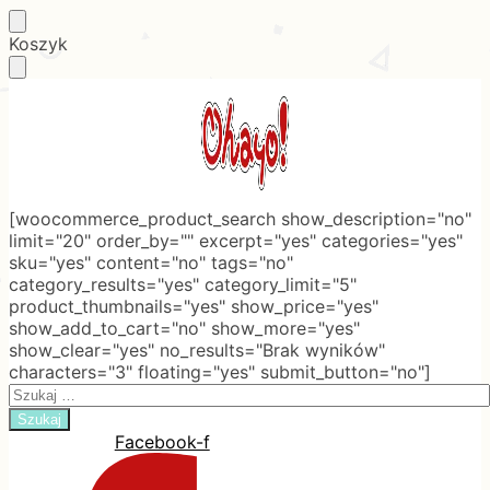
Skip
Skip
Koszyk
to
to
navigation
content
[woocommerce_product_search show_description="no"
limit="20" order_by="" excerpt="yes" categories="yes"
sku="yes" content="no" tags="no"
category_results="yes" category_limit="5"
product_thumbnails="yes" show_price="yes"
show_add_to_cart="no" show_more="yes"
show_clear="yes" no_results="Brak wyników"
characters="3" floating="yes" submit_button="no"]
Search
for:
Facebook-f