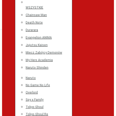
WSZYSTKIE
Chainsaw Man
Death Note
Durarara
Evangelion ANIMA
Jujutsu Kaisen
Miecz Zabójcy Demonów
My Hero Academia
Naruto Shinden
Naruto
No Game No Life
Overlord
Spy x Family
Tokyo Ghoul
Tokyo Ghoul:Re