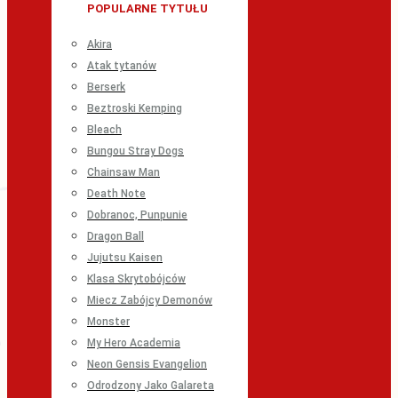
POPULARNE TYTUŁU
Akira
Atak tytanów
Berserk
Beztroski Kemping
Bleach
Bungou Stray Dogs
Chainsaw Man
Death Note
Dobranoc, Punpunie
Dragon Ball
Jujutsu Kaisen
Klasa Skrytobójców
Miecz Zabójcy Demonów
Monster
My Hero Academia
Neon Gensis Evangelion
Odrodzony Jako Galareta