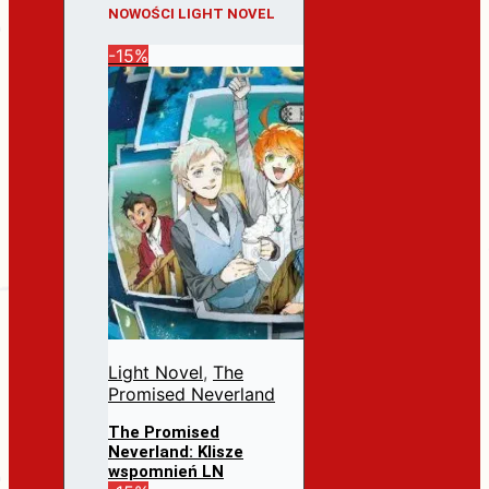
NOWOŚCI LIGHT NOVEL
-15%
Light Novel
,
The
Promised Neverland
The Promised
Neverland: Klisze
wspomnień LN