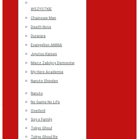
WSZYSTKIE
Chainsaw Man
Death Note
Durarara
Evangelion ANIMA
Jujutsu Kaisen
Miecz Zabójcy Demonów
My Hero Academia
Naruto Shinden
Naruto
No Game No Life
Overlord
Spy x Family
Tokyo Ghoul
Tokyo Ghoul:Re