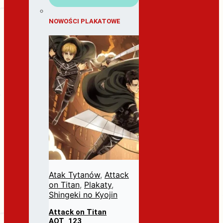
NOWOŚCI PLAKATOWE
Atak Tytanów
,
Attack
on Titan
,
Plakaty
,
Shingeki no Kyojin
Attack on Titan
AOT_123