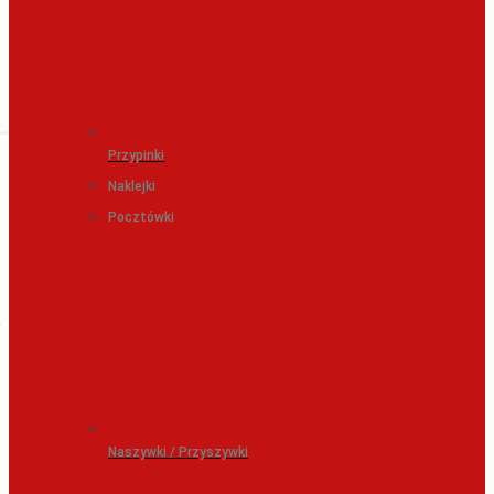
Przypinki
Naklejki
Pocztówki
Naszywki / Przyszywki