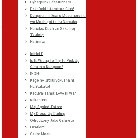
Cyberpunk Edgerunners
Doki Doki Literature Club!
Dungeon ni Deai o Motomeru no
wa Machigatte Iru Darouka
Hanako, Duch ze Szkolnej
Toalety
Horimiya
Initial D
Is It Wrong to Try to Pick Up
Girls in a Dungeon?
K-ON!
Kage no Jitsuryokusha ni
Naritakute!
Kaguya-sama: Love Is War
Kakegurui
Mój Sąsiad Totoro
My Dress-Up Darling
Odrodzony Jako Galareta
Overlord
Sailor Moon