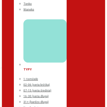
Tenko
Waneko
TYPY
1-tomówki
02-06 (seria krótka)
07-15 (seria średnia)
16-30 (seria długa)
31+ (bardzo długa)