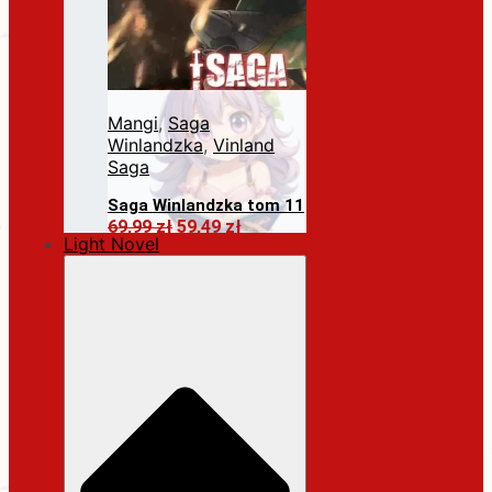
Mangi
,
Saga
Winlandzka
,
Vinland
Saga
Saga Winlandzka tom 11
Pierwotna
Aktualna
69,99
zł
59,49
zł
Light Novel
cena
cena
Dodaj do koszyka
wynosiła:
wynosi:
69,99 zł.
59,49 zł.