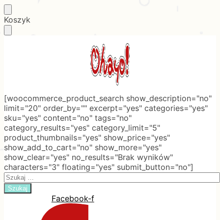
Skip
Skip
Koszyk
to
to
navigation
content
[woocommerce_product_search show_description="no"
limit="20" order_by="" excerpt="yes" categories="yes"
sku="yes" content="no" tags="no"
category_results="yes" category_limit="5"
product_thumbnails="yes" show_price="yes"
show_add_to_cart="no" show_more="yes"
show_clear="yes" no_results="Brak wyników"
characters="3" floating="yes" submit_button="no"]
Search
for:
Facebook-f