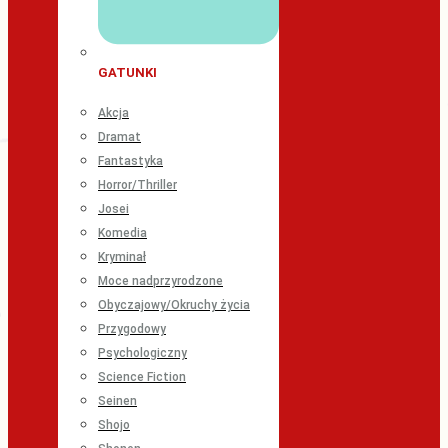
GATUNKI
Akcja
Dramat
Fantastyka
Horror/Thriller
Josei
Komedia
Kryminał
Moce nadprzyrodzone
Obyczajowy/Okruchy życia
Przygodowy
Psychologiczny
Science Fiction
Seinen
Shojo