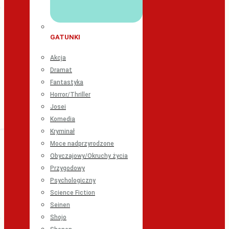
GATUNKI
Akcja
Dramat
Fantastyka
Horror/Thriller
Josei
Komedia
Kryminał
Moce nadprzyrodzone
Obyczajowy/Okruchy życia
Przygodowy
Psychologiczny
Science Fiction
Seinen
Shojo