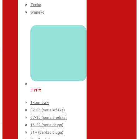
Tenko
Waneko
TYPY
1-tomówki
02-06 (seria krótka)
07-15 (seria średnia)
16-30 (seria długa)
31+ (bardzo długa)