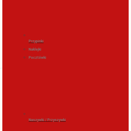
Przypinki
Naklejki
Pocztówki
Naszywki / Przyszywki