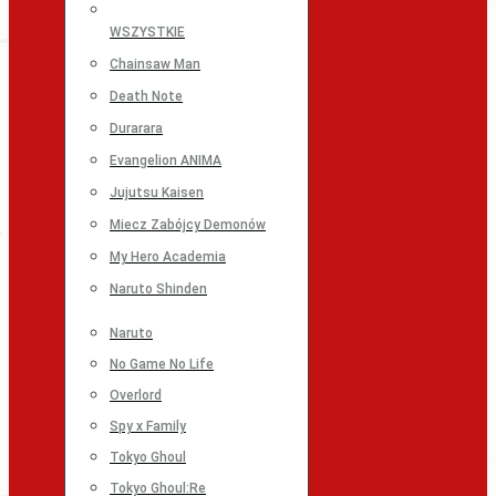
WSZYSTKIE
Chainsaw Man
Death Note
Durarara
Evangelion ANIMA
Jujutsu Kaisen
Miecz Zabójcy Demonów
My Hero Academia
Naruto Shinden
Naruto
No Game No Life
Overlord
Spy x Family
Tokyo Ghoul
Tokyo Ghoul:Re