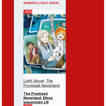
NOWOŚCI LIGHT NOVEL
-15%
Light Novel
,
The
Promised Neverland
The Promised
Neverland: Klisze
wspomnień LN