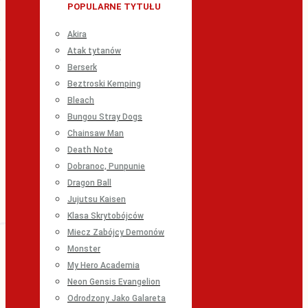
POPULARNE TYTUŁU
Akira
Atak tytanów
Berserk
Beztroski Kemping
Bleach
Bungou Stray Dogs
Chainsaw Man
Death Note
Dobranoc, Punpunie
Dragon Ball
Jujutsu Kaisen
Klasa Skrytobójców
Miecz Zabójcy Demonów
Monster
My Hero Academia
Neon Gensis Evangelion
Odrodzony Jako Galareta