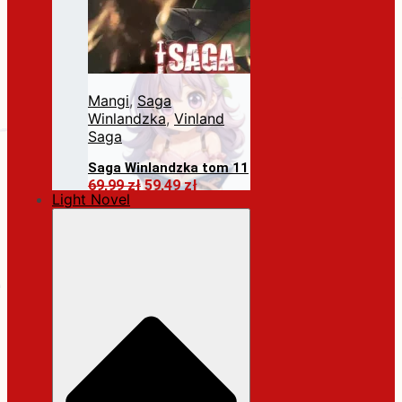
Mangi
,
Saga
Winlandzka
,
Vinland
Saga
Saga Winlandzka tom 11
Pierwotna
Aktualna
69,99
zł
59,49
zł
Light Novel
cena
cena
Dodaj do koszyka
wynosiła:
wynosi:
69,99 zł.
59,49 zł.