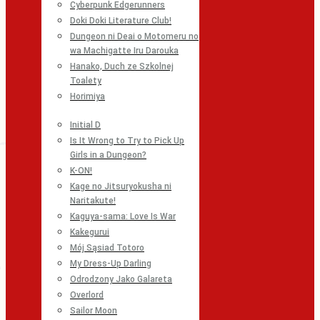
Cyberpunk Edgerunners
Doki Doki Literature Club!
Dungeon ni Deai o Motomeru no
wa Machigatte Iru Darouka
Hanako, Duch ze Szkolnej
Toalety
Horimiya
Initial D
Is It Wrong to Try to Pick Up
Girls in a Dungeon?
K-ON!
Kage no Jitsuryokusha ni
Naritakute!
Kaguya-sama: Love Is War
Kakegurui
Mój Sąsiad Totoro
My Dress-Up Darling
Odrodzony Jako Galareta
Overlord
Sailor Moon