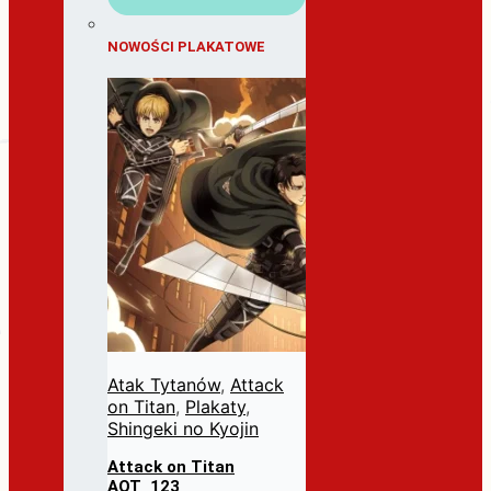
NOWOŚCI PLAKATOWE
Atak Tytanów
,
Attack
on Titan
,
Plakaty
,
Shingeki no Kyojin
Attack on Titan
AOT_123