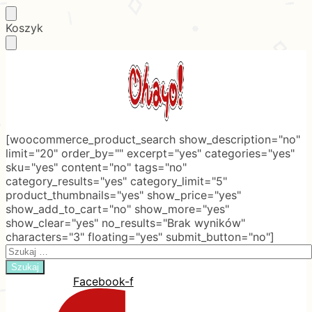
Skip
Skip
Koszyk
to
to
navigation
content
[woocommerce_product_search show_description="no"
limit="20" order_by="" excerpt="yes" categories="yes"
sku="yes" content="no" tags="no"
category_results="yes" category_limit="5"
product_thumbnails="yes" show_price="yes"
show_add_to_cart="no" show_more="yes"
show_clear="yes" no_results="Brak wyników"
characters="3" floating="yes" submit_button="no"]
Search
for:
Facebook-f