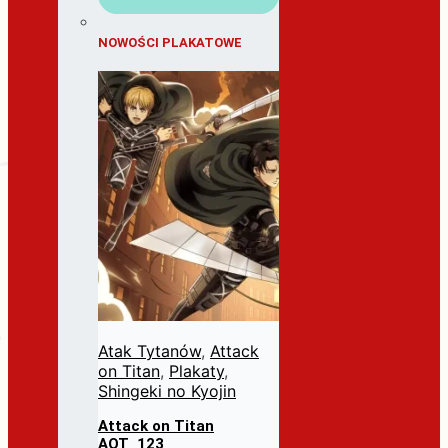
NOWOŚCI PLAKATOWE
Atak Tytanów
,
Attack
on Titan
,
Plakaty
,
Shingeki no Kyojin
Attack on Titan
AOT_123