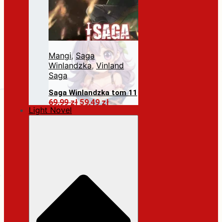
Mangi
,
Saga
Winlandzka
,
Vinland
Saga
Saga Winlandzka tom 11
Pierwotna
Aktualna
69,99
zł
59,49
zł
Light Novel
cena
cena
Dodaj do koszyka
wynosiła:
wynosi:
69,99 zł.
59,49 zł.