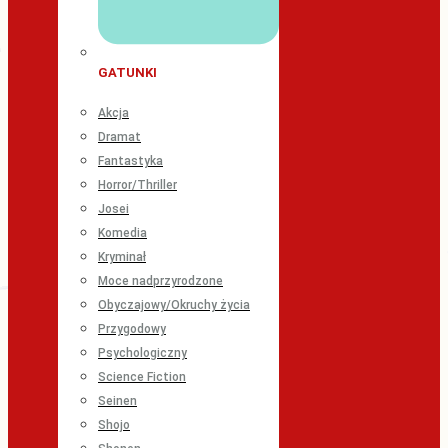
GATUNKI
Akcja
Dramat
Fantastyka
Horror/Thriller
Josei
Komedia
Kryminał
Moce nadprzyrodzone
Obyczajowy/Okruchy życia
Przygodowy
Psychologiczny
Science Fiction
Seinen
Shojo