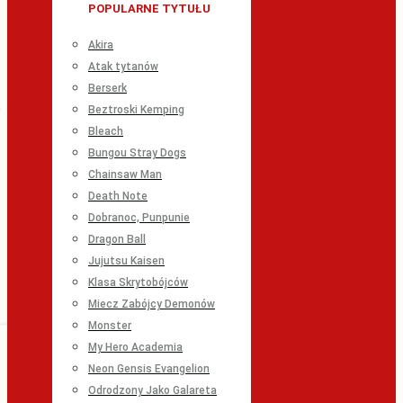
POPULARNE TYTUŁU
Akira
Atak tytanów
Berserk
Beztroski Kemping
Bleach
Bungou Stray Dogs
Chainsaw Man
Death Note
Dobranoc, Punpunie
Dragon Ball
Jujutsu Kaisen
Klasa Skrytobójców
Miecz Zabójcy Demonów
Monster
My Hero Academia
Neon Gensis Evangelion
Odrodzony Jako Galareta