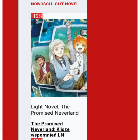
NOWOŚCI LIGHT NOVEL
-15%
Light Novel
,
The
Promised Neverland
The Promised
Neverland: Klisze
wspomnień LN