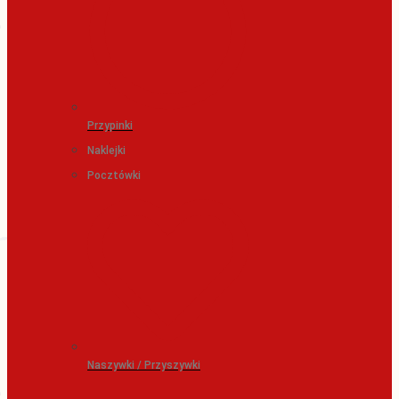
Przypinki
Naklejki
Pocztówki
Naszywki / Przyszywki