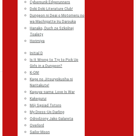
Cyberpunk Edgerunners
Doki Doki Literature Club!
Dungeon ni Deai o Motomeru no
wa Machigatte Iru Darouka
Hanako, Duch ze Szkolnej
Toalety
Horimiya
Initial D
Is It Wrong to Try to Pick Up
Girls in a Dungeon?
K-ON!
Kage no Jitsuryokusha ni
Naritakute!
Kaguya-sama: Love Is War
Kakegurui
Mój Sąsiad Totoro
My Dress-Up Darling
Odrodzony Jako Galareta
Overlord
Sailor Moon