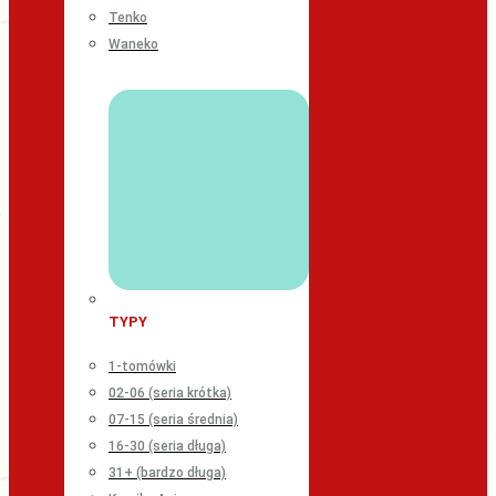
Tenko
Waneko
TYPY
1-tomówki
02-06 (seria krótka)
07-15 (seria średnia)
16-30 (seria długa)
31+ (bardzo długa)