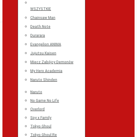
WSZYSTKIE
Chainsaw Man
Death Note
Durarara
Evangelion ANIMA
Jujutsu Kaisen
Miecz Zabójcy Demonów
My Hero Academia
Naruto Shinden
Naruto
No Game No Life
Overlord
Spy x Family
Tokyo Ghoul
Tokyo Ghoul:Re