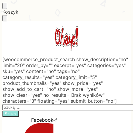
Skip
Skip
Koszyk
to
to
navigation
content
[woocommerce_product_search show_description="no"
limit="20" order_by="" excerpt="yes" categories="yes"
sku="yes" content="no" tags="no"
category_results="yes" category_limit="5"
product_thumbnails="yes" show_price="yes"
show_add_to_cart="no" show_more="yes"
show_clear="yes" no_results="Brak wyników"
characters="3" floating="yes" submit_button="no"]
Search
for:
Facebook-f