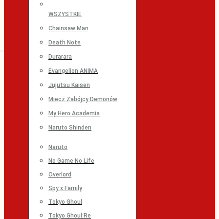
WSZYSTKIE
Chainsaw Man
Death Note
Durarara
Evangelion ANIMA
Jujutsu Kaisen
Miecz Zabójcy Demonów
My Hero Academia
Naruto Shinden
Naruto
No Game No Life
Overlord
Spy x Family
Tokyo Ghoul
Tokyo Ghoul:Re