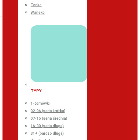
Tenko
Waneko
TYPY
1-tomówki
02-06 (seria krótka)
07-15 (seria średnia)
16-30 (seria długa)
31+ (bardzo długa)