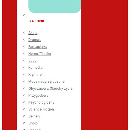
GATUNKI
Akcja
Dramat
Fantastyka
Horror/Thriller
Josei
Komedia
Kryminał
Moce nadprzyrodzone
Obyczajowy/Okruchy życia
Przygodowy
Psychologiczny
Science Fiction
Seinen
Shojo