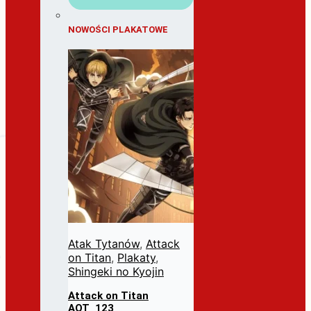
NOWOŚCI PLAKATOWE
Atak Tytanów
,
Attack
on Titan
,
Plakaty
,
Shingeki no Kyojin
Attack on Titan
AOT_123