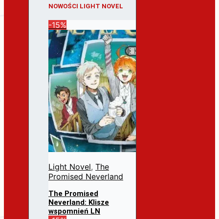
NOWOŚCI LIGHT NOVEL
-15%
Light Novel
,
The
Promised Neverland
The Promised
Neverland: Klisze
wspomnień LN