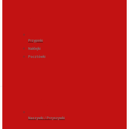
Przypinki
Naklejki
Pocztówki
Naszywki / Przyszywki