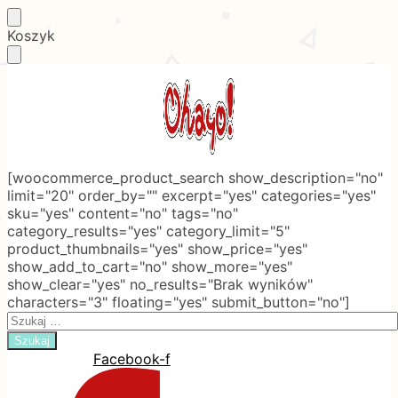
Skip
Skip
Koszyk
to
to
navigation
content
[woocommerce_product_search show_description="no"
limit="20" order_by="" excerpt="yes" categories="yes"
sku="yes" content="no" tags="no"
category_results="yes" category_limit="5"
product_thumbnails="yes" show_price="yes"
show_add_to_cart="no" show_more="yes"
show_clear="yes" no_results="Brak wyników"
characters="3" floating="yes" submit_button="no"]
Search
for:
Facebook-f