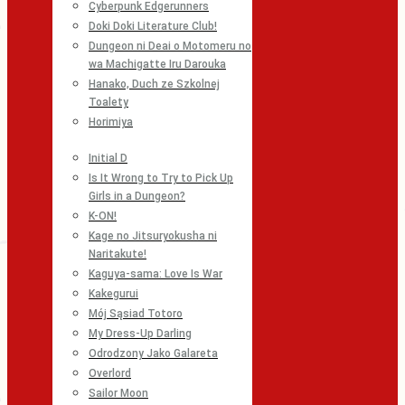
Cyberpunk Edgerunners
Doki Doki Literature Club!
Dungeon ni Deai o Motomeru no
wa Machigatte Iru Darouka
Hanako, Duch ze Szkolnej
Toalety
Horimiya
Initial D
Is It Wrong to Try to Pick Up
Girls in a Dungeon?
K-ON!
Kage no Jitsuryokusha ni
Naritakute!
Kaguya-sama: Love Is War
Kakegurui
Mój Sąsiad Totoro
My Dress-Up Darling
Odrodzony Jako Galareta
Overlord
Sailor Moon