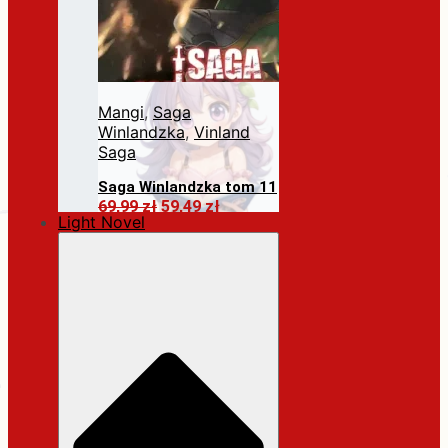
Mangi
,
Saga
Winlandzka
,
Vinland
Saga
Saga Winlandzka tom 11
Pierwotna
Aktualna
69,99
zł
59,49
zł
Light Novel
cena
cena
Dodaj do koszyka
wynosiła:
wynosi:
69,99 zł.
59,49 zł.