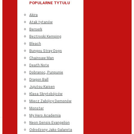
POPULARNE TYTUŁU
Akira
Atak tytanów
Berserk
Beztroski Kemping
Bleach
Bungou Stray Dogs
Chainsaw Man
Death Note
Dobranoc, Punpunie
Dragon Ball
Jujutsu Kaisen
Klasa Skrytobójców
Miecz Zabójcy Demonów
Monster
My Hero Academia
Neon Gensis Evangelion
Odrodzony Jako Galareta