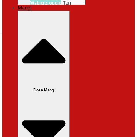
Ten
Wybierz opcje
Mangi
produkt ma wiele
wariantów. Opcje
można wybrać na
stronie produktu
Close Mangi