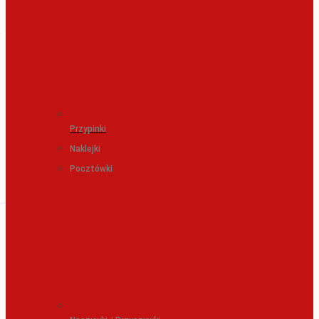
Przypinki
Naklejki
Pocztówki