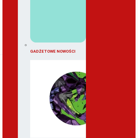
GADŻETOWE NOWOŚCI