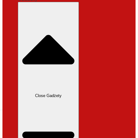
cena wynosiła:
31,99 zł.
27,19
zł
Aktualna
cena wynosi: 27,19 zł.
Dodaj do koszyka
Close Gadżety