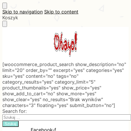
Skip to navigation
Skip to content
Koszyk
[woocommerce_product_search show_description="no"
limit="20" order_by="" excerpt="yes" categories="yes"
sku="yes" content="no" tags="no"
category_results="yes" category_limit="5"
product_thumbnails="yes" show_price="yes"
show_add_to_cart="no" show_more="yes"
show_clear="yes" no_results="Brak wyników"
characters="3" floating="yes" submit_button="no"]
Search for:
Facebook-f