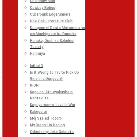
Chainsaw Man
Cowboy Bebop
Cyberpunk Edgerunners
Doki Doki Literature Club!
Dungeon ni Deai o Motomeru no
wa Machigatte Iru Darouka
Hanako, Duch ze Szkolnej
Toalety
Horimiya
Initial D
Is It Wrong to Try to Pick Up
Girls in a Dungeon?
K-ON!
Kage no Jitsuryokusha ni
Naritakute!
Kaguya-sama: Love Is War
Kakegurui
Mój Sąsiad Totoro
My Dress-Up Darling
Odrodzony Jako Galareta