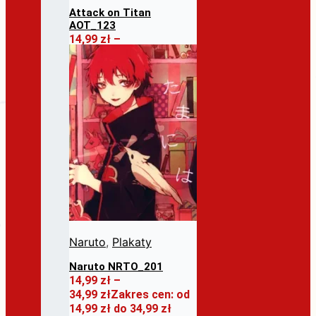
Attack on Titan
AOT_123
14,99
zł
–
26,99
zł
Zakres cen: od
14,99 zł do 26,99 zł
Ten
Wybierz opcje
produkt ma wiele
wariantów. Opcje
można wybrać na
stronie produktu
Naruto
,
Plakaty
Naruto NRTO_201
14,99
zł
–
34,99
zł
Zakres cen: od
14,99 zł do 34,99 zł