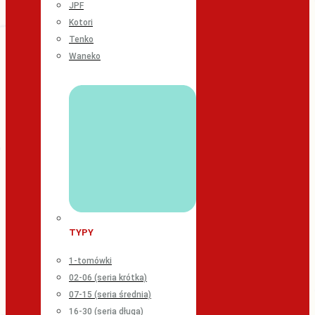
JPF
Kotori
Tenko
Waneko
TYPY
1-tomówki
02-06 (seria krótka)
07-15 (seria średnia)
16-30 (seria długa)