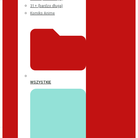
31+ (bardzo długa)
Komiks Anime
WSZYSTKIE