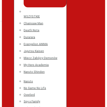
WSZYSTKIE
Chainsaw Man
Death Note
Durarara
Evangelion ANIMA
Jujutsu Kaisen
Miecz Zabójcy Demonów
My Hero Academia
Naruto Shinden
Naruto
No Game No Life
Overlord
Spy x Family