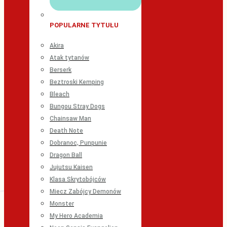
POPULARNE TYTUŁU
Akira
Atak tytanów
Berserk
Beztroski Kemping
Bleach
Bungou Stray Dogs
Chainsaw Man
Death Note
Dobranoc, Punpunie
Dragon Ball
Jujutsu Kaisen
Klasa Skrytobójców
Miecz Zabójcy Demonów
Monster
My Hero Academia