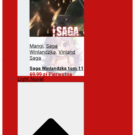
Mangi
,
Saga
Winlandzka
,
Vinland
Saga
Saga Winlandzka tom 11
69,99
zł
Pierwotna
Light Novel
cena wynosiła:
69,99 zł.
59,49
zł
Aktualna
cena wynosi: 59,49 zł.
Dodaj do koszyka